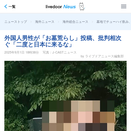
一覧
>
>
>
墓地でチューハイ飲み、
ニューストップ
海外ニュース
海外総合ニュース
外国人男性が「お墓荒らし」投稿、批判相次
ぐ「二度と日本に来るな」
2025年9月1日 18時38分
写真：J-CASTニュース
by ライブドアニュース編集部