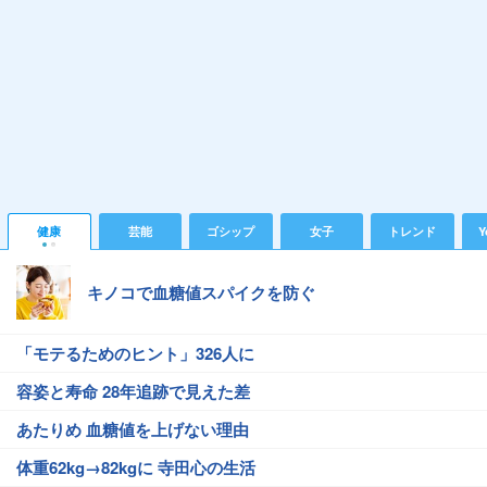
健康
芸能
ゴシップ
女子
トレンド
Y
キノコで血糖値スパイクを防ぐ
「モテるためのヒント」326人に
容姿と寿命 28年追跡で見えた差
あたりめ 血糖値を上げない理由
体重62kg→82kgに 寺田心の生活