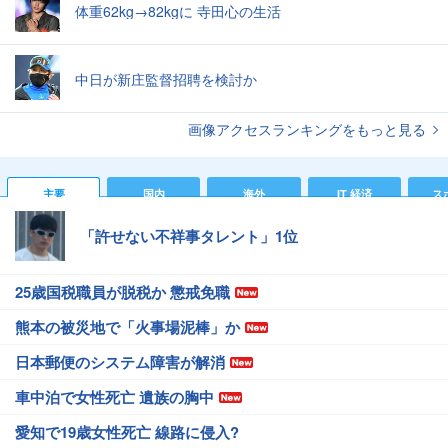
体重62kg→82kgに 寺田心の生活
中日が新庄監督招聘を検討か
画像アクセスランキングをもっと見る
主要
国内
海外
IT 経済
ス
「許せない不祥事タレント」1位
25歳国税職員が脱税か 懲戒免職
熊本の被災地で「火事場泥棒」か
日本郵便のシステム障害が解消
車中泊で女性死亡 遺族の胸中
愛知で19歳女性死亡 線路に侵入?