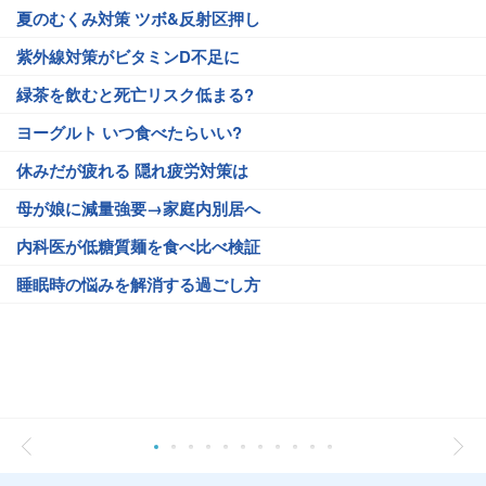
夏のむくみ対策 ツボ&反射区押し
紫外線対策がビタミンD不足に
緑茶を飲むと死亡リスク低まる?
ヨーグルト いつ食べたらいい?
休みだが疲れる 隠れ疲労対策は
母が娘に減量強要→家庭内別居へ
内科医が低糖質麺を食べ比べ検証
睡眠時の悩みを解消する過ごし方