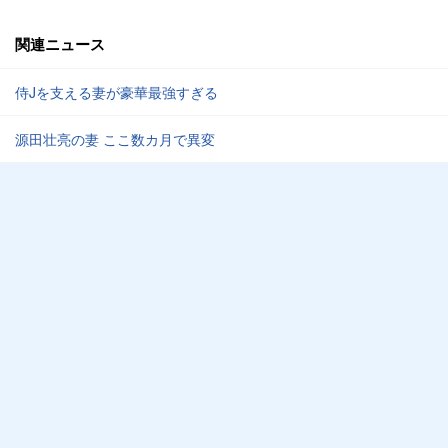
関連ニュース
侍Jを支える妻が豪華最強すぎる
源田壮亮の妻 ここ数カ月で異変