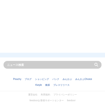
Peachy
ブログ
ショッピング
バンク
みんかぶ
みんかぶChoice
Kstyle
株探
プレスリリース
運営会社
利用規約
プライバシーポリシー
livedoorお客様サポートセンター
livedoor