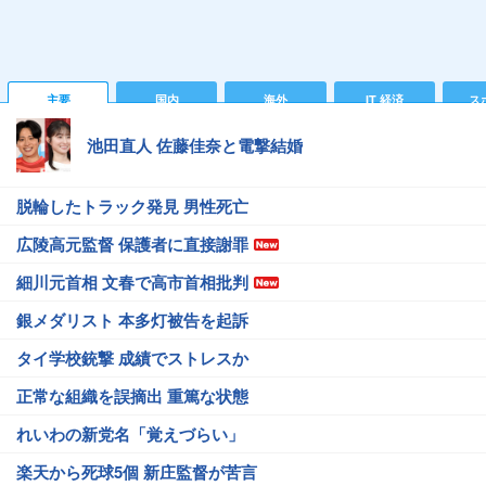
主要
国内
海外
IT 経済
ス
池田直人 佐藤佳奈と電撃結婚
脱輪したトラック発見 男性死亡
広陵高元監督 保護者に直接謝罪
細川元首相 文春で高市首相批判
銀メダリスト 本多灯被告を起訴
タイ学校銃撃 成績でストレスか
正常な組織を誤摘出 重篤な状態
れいわの新党名「覚えづらい」
楽天から死球5個 新庄監督が苦言