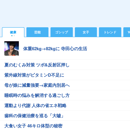
健康
芸能
ゴシップ
女子
トレンド
Y
体重62kg→82kgに 寺田心の生活
夏のむくみ対策 ツボ&反射区押し
紫外線対策がビタミンD不足に
母が娘に減量強要→家庭内別居へ
睡眠時の悩みを解消する過ごし方
運動より代謝 人体の省エネ戦略
歯科の保健治療を巡る「大嘘」
大食い女子 46キロ体型の秘密