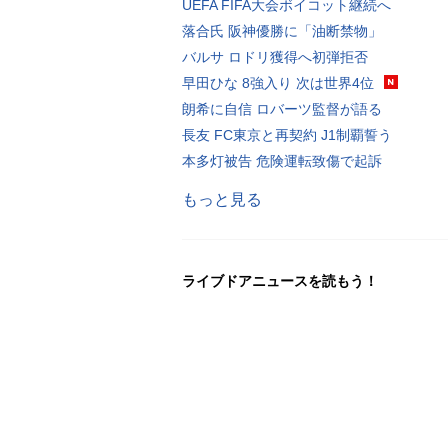
UEFA FIFA大会ボイコット継続へ
落合氏 阪神優勝に「油断禁物」
バルサ ロドリ獲得へ初弾拒否
早田ひな 8強入り 次は世界4位
朗希に自信 ロバーツ監督が語る
長友 FC東京と再契約 J1制覇誓う
本多灯被告 危険運転致傷で起訴
もっと見る
ライブドアニュースを読もう！