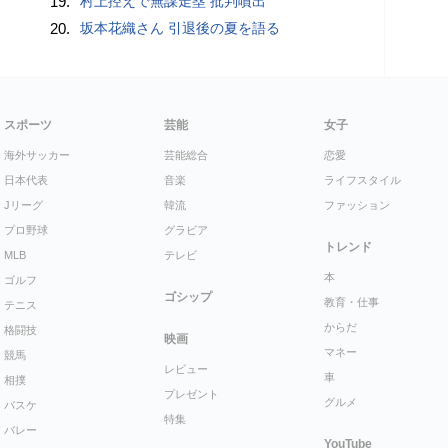
19.
村上控えで無謀走塁 批判噴出
20.
坂本花織さん 引退後の夏を語る
スポーツ
芸能
女子
海外サッカー
芸能総合
恋愛
日本代表
音楽
ライフスタイル
Jリーグ
韓流
ファッション
プロ野球
グラビア
トレンド
MLB
テレビ
本
ゴルフ
ゴシップ
教育・仕事
テニス
からだ
格闘技
映画
マネー
競馬
レビュー
車
相撲
プレゼント
グルメ
バスケ
特集
バレー
YouTube