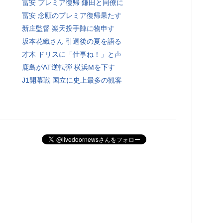
冨安 プレミア復帰 鎌田と同僚に
冨安 念願のプレミア復帰果たす
新庄監督 楽天投手陣に物申す
坂本花織さん 引退後の夏を語る
才木 ドリスに「仕事ね！」と声
鹿島がAT逆転弾 横浜Mを下す
J1開幕戦 国立に史上最多の観客