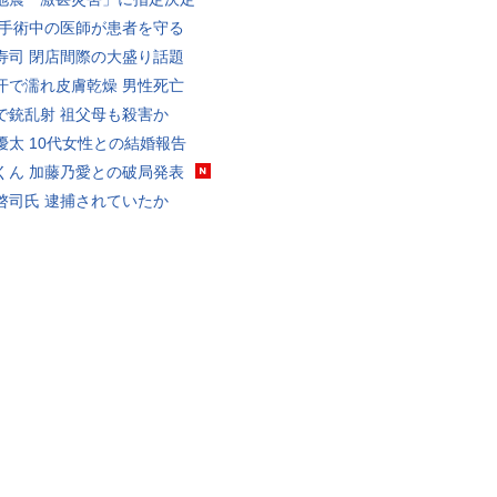
 手術中の医師が患者を守る
寿司 閉店間際の大盛り話題
汗で濡れ皮膚乾燥 男性死亡
で銃乱射 祖父母も殺害か
優太 10代女性との結婚報告
くん 加藤乃愛との破局発表
啓司氏 逮捕されていたか