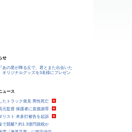
らせ
『あの星が降る丘で、君とまた出会いた
』オリジナルグッズを3名様にプレゼン
ニュース
したトラック発見 男性死亡
高元監督 保護者に直接謝罪
ダリスト 本多灯被告を起訴
金で競艇? 約1.3億円脱税か
地震「激甚災害」に指定決定