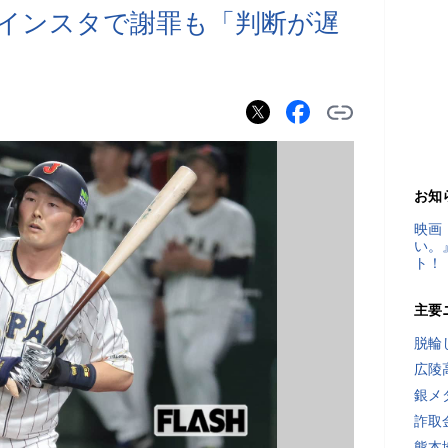
インスタで謝罪も「判断が遅
お知
映画
い。
ト！
主要
脱輪
広陵
銀メ
詐取
熊本