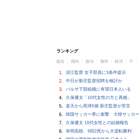
ランキング
総合
国内
政治
海外
経済
IT
1.
須江監督 女子部員に3条件提示
2.
中日が新庄監督招聘を検討か
3.
バルサ下部組織に有望日本人いる
4.
久保優太「10代女性の方と再婚」
5.
楽天から死球5個 新庄監督が苦言
6.
韓国サッカー界に衝撃 大韓サッカー協会に外国人審判への“性的接待”疑惑 韓国メディア
7.
久保優太 10代女性との結婚報告
8.
有明高校、9回2死から大逆転勝利