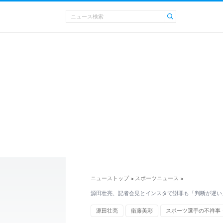
ニューストップ
スポーツニュース
>
>
源田壮亮、記者会見とインスタで謝罪も「判断が遅い
源田壮亮
衛藤美彩
スポーツ選手の不祥事