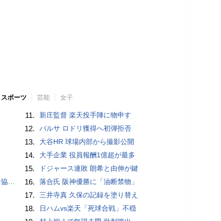
スポーツ
芸能
女子
11.
新庄監督 楽天投手陣に物申す
12.
バルサ ロドリ獲得へ初弾拒否
13.
大谷HR 球場内部から撮影公開
14.
大手企業 役員報酬1億超が最多
15.
ドジャース連敗 朗希と由伸が鍵
が報道
16.
落合氏 阪神優勝に「油断禁物」
17.
三井寺真 久保の記録を塗り替え
18.
日ハムvs楽天「死球合戦」不穏