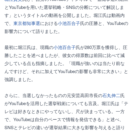
とYouTubeを用いた選挙戦略・SNSの分断について解説しま
す」というタイトルの動画を公開しました。堀江氏は動画内
で、
東京都知事選
における
小池百合子
氏の圧勝と、YouTubeの
影響力について語りました。
最初に堀江氏は、現職の
小池百合子
氏が280万票を獲得し、圧
勝したことを述べましたが、彼女の得票数は前回に比べて減
少している点も指摘しました。「現職が強いのは当たり前な
んですけど、それに加えてYouTubeの影響も非常に大きい」と
強調しました。
さらに、当選しなかったものの元安芸高田市長の
石丸伸二
氏
がYouTubeを活用した選挙戦術についても言及。堀江氏は「テ
レビは好きなときにやってないし、尺が決まっている。一方
で、YouTubeは自分のペースで情報を発信できる」と述べ、
SNSとテレビの違いが選挙結果に大きな影響を与えると語り