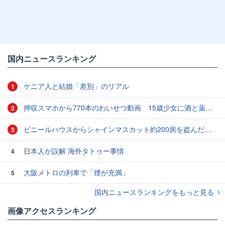
国内ニュースランキング
ケニア人と結婚「差別」のリアル
1
押収スマホから770本のわいせつ動画 15歳少女に酒と薬飲ませ性的暴行か 54歳男を再逮捕 「薬もありますよ」とSNSで誘い出し
2
ビニールハウスからシャインマスカット約200房を盗んだ疑い ネットで販売か 無職の男（42）逮捕 岡山県警
3
日本人が誤解 海外タトゥー事情
4
大阪メトロの列車で「煙が充満」
5
国内ニュースランキングをもっと見る
画像アクセスランキング