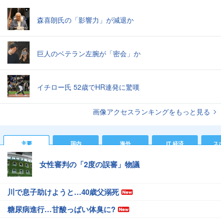
森喜朗氏の「影響力」が減退か
巨人のベテラン左腕が「密会」か
イチロー氏 52歳でHR連発に驚嘆
画像アクセスランキングをもっと見る
主要
国内
海外
IT 経済
ス
女性審判の「2度の誤審」物議
川で息子助けようと…40歳父溺死
糖尿病進行…甘酸っぱい体臭に?