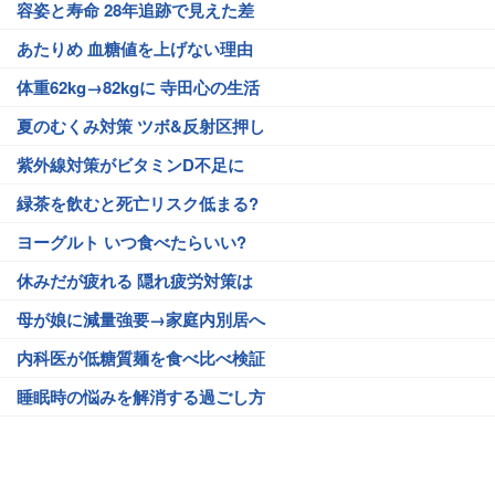
容姿と寿命 28年追跡で見えた差
あたりめ 血糖値を上げない理由
体重62kg→82kgに 寺田心の生活
夏のむくみ対策 ツボ&反射区押し
紫外線対策がビタミンD不足に
緑茶を飲むと死亡リスク低まる?
ヨーグルト いつ食べたらいい?
休みだが疲れる 隠れ疲労対策は
母が娘に減量強要→家庭内別居へ
内科医が低糖質麺を食べ比べ検証
睡眠時の悩みを解消する過ごし方