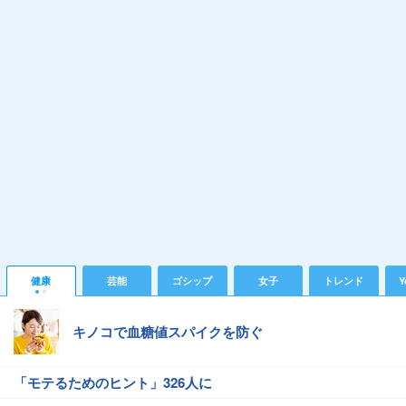
健康
芸能
ゴシップ
女子
トレンド
Y
キノコで血糖値スパイクを防ぐ
「モテるためのヒント」326人に