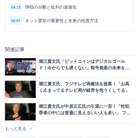
SNSの分断と批判の過激化
04:13
ネット選挙の重要性と未来の投票方法
06:01
関連記事
堀江貴文氏「ビットコインはデジタルゴール
ド！今からでも遅くない」暗号資産の未来を大
胆予測
堀江貴文氏、フジテレビ再建法を提案！「お高
く止まってるテレビ局が経営を危うくしてる」
堀江貴文氏が中居正広氏の引退に一言！「性犯
罪者の中には普通に見えるいい人も多い」 フジ
テレビ株主総会にも言及
もっと見る