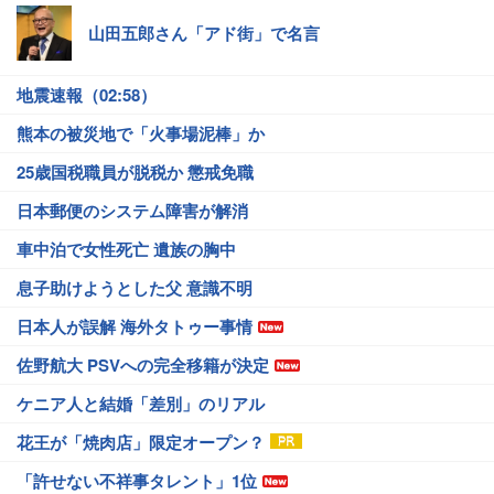
山田五郎さん「アド街」で名言
地震速報（02:58）
熊本の被災地で「火事場泥棒」か
25歳国税職員が脱税か 懲戒免職
日本郵便のシステム障害が解消
車中泊で女性死亡 遺族の胸中
息子助けようとした父 意識不明
日本人が誤解 海外タトゥー事情
佐野航大 PSVへの完全移籍が決定
ケニア人と結婚「差別」のリアル
花王が「焼肉店」限定オープン？
「許せない不祥事タレント」1位