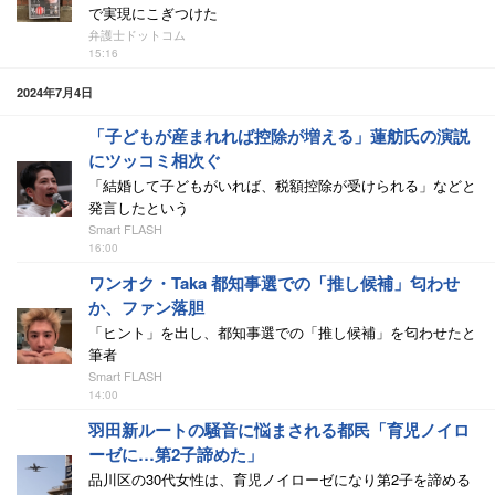
で実現にこぎつけた
弁護士ドットコム
15:16
2024年7月4日
「子どもが産まれれば控除が増える」蓮舫氏の演説
にツッコミ相次ぐ
「結婚して子どもがいれば、税額控除が受けられる」などと
発言したという
Smart FLASH
16:00
ワンオク・Taka 都知事選での「推し候補」匂わせ
か、ファン落胆
「ヒント」を出し、都知事選での「推し候補」を匂わせたと
筆者
Smart FLASH
14:00
羽田新ルートの騒音に悩まされる都民「育児ノイロ
ーゼに…第2子諦めた」
品川区の30代女性は、育児ノイローゼになり第2子を諦める