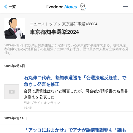
一覧
ニューストップ
>
東京都知事選挙2024
東京都知事選挙2024
2024年7月7日に投票と開票開始が予定されている東京都知事選挙である。現職東京
都知事である小池百合子の任期満了に伴い執行予定。歴代最多の人数が立候補する見
通し。
2025年2月6日
石丸伸二代表、都知事選巡る「公選法違反疑惑」で
急きょ発言を修正
会見で悪質性はないと断言したが、司会者が請求書の名目書
き換えを公表した
FNNプライムオンライン
16:45
2024年7月14日
「アッコにおまかせ」でアナが誤情報謝罪も「誰も