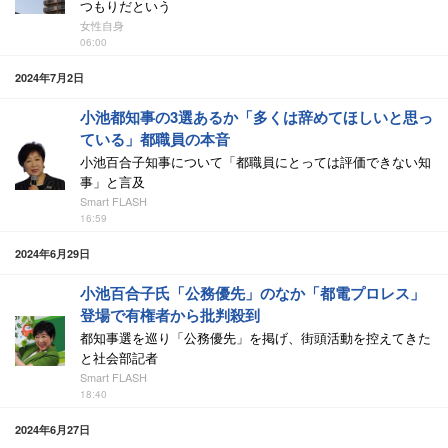
つもりだという
女性自身
06:00
2024年7月2日
小池都知事の3選あるか「多くは辞めてほしいと思っ
ている」都職員の本音
小池百合子知事について「都職員にとっては評価できない知
事」と言及
Smart FLASH
16:59
2024年6月29日
小池百合子氏「公務優先」のなか「都電プロレス」
登場で有権者から批判殺到
都知事選を巡り「公務優先」を掲げ、街頭活動を控えてきた
と社会部記者
Smart FLASH
18:40
2024年6月27日