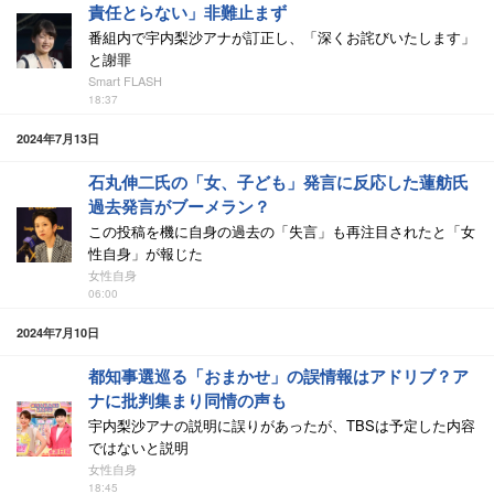
責任とらない」非難止まず
番組内で宇内梨沙アナが訂正し、「深くお詫びいたします」
と謝罪
Smart FLASH
18:37
2024年7月13日
石丸伸二氏の「女、子ども」発言に反応した蓮舫氏
過去発言がブーメラン？
この投稿を機に自身の過去の「失言」も再注目されたと「女
性自身」が報じた
女性自身
06:00
2024年7月10日
都知事選巡る「おまかせ」の誤情報はアドリブ？ア
ナに批判集まり同情の声も
宇内梨沙アナの説明に誤りがあったが、TBSは予定した内容
ではないと説明
女性自身
18:45