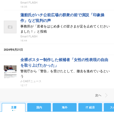
Smart FLASH
18:35
蓮舫氏がハチ公前広場の群衆の前で演説「印象操
作」など批判の声
事務所が「若者をはじめ多くの皆さまが足を止めてください
ました！」と投稿
Smart FLASH
16:44
2024年6月21日
全裸ポスター制作した候補者「女性の性表現の自由
を取り上げたかった」
警視庁から「警告」を受けたとして、撤去を進めているとい
う
J-CASTニュース
12:17
次ヘ
主要
国内
海外
IT 経済
ス