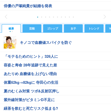
俳優の戸塚純貴が結婚を発表
健康
芸能
ゴシップ
女子
トレンド
Y
キノコで血糖値スパイクを防ぐ
「モテるためのヒント」326人に
容姿と寿命 28年追跡で見えた差
あたりめ 血糖値を上げない理由
体重62kg→82kgに 寺田心の生活
夏のむくみ対策 ツボ&反射区押し
紫外線対策がビタミンD不足に
緑茶を飲むと死亡リスク低まる?