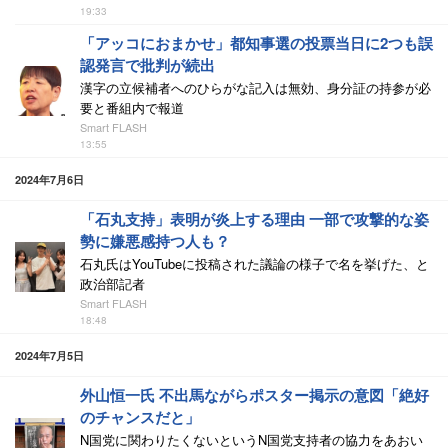
19:33
「アッコにおまかせ」都知事選の投票当日に2つも誤
認発言で批判が続出
漢字の立候補者へのひらがな記入は無効、身分証の持参が必
要と番組内で報道
Smart FLASH
13:55
2024年7月6日
「石丸支持」表明が炎上する理由 一部で攻撃的な姿
勢に嫌悪感持つ人も？
石丸氏はYouTubeに投稿された議論の様子で名を挙げた、と
政治部記者
Smart FLASH
18:48
2024年7月5日
外山恒一氏 不出馬ながらポスター掲示の意図「絶好
のチャンスだと」
N国党に関わりたくないというN国党支持者の協力をあおい