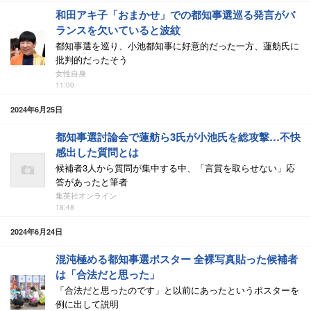
和田アキ子「おまかせ」での都知事選巡る発言がバ
ランスを欠いていると波紋
都知事選を巡り、小池都知事に好意的だった一方、蓮舫氏に
批判的だったそう
女性自身
11:00
2024年6月25日
都知事選討論会で蓮舫ら3氏が小池氏を総攻撃…不快
感出した質問とは
候補者3人から質問が集中する中、「言質を取らせない」応
答があったと筆者
集英社オンライン
18:48
2024年6月24日
混沌極める都知事選ポスター 全裸写真貼った候補者
は「合法だと思った」
「合法だと思ったのです」と以前にあったというポスターを
例に出して説明