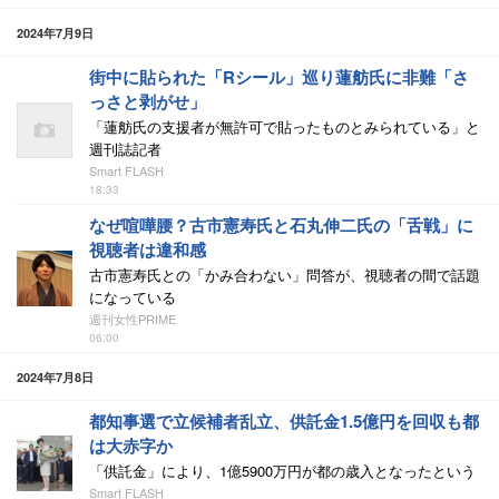
2024年7月9日
街中に貼られた「Rシール」巡り蓮舫氏に非難「さ
っさと剥がせ」
「蓮舫氏の支援者が無許可で貼ったものとみられている」と
週刊誌記者
Smart FLASH
18:33
なぜ喧嘩腰？古市憲寿氏と石丸伸二氏の「舌戦」に
視聴者は違和感
古市憲寿氏との「かみ合わない」問答が、視聴者の間で話題
になっている
週刊女性PRIME
06:00
2024年7月8日
都知事選で立候補者乱立、供託金1.5億円を回収も都
は大赤字か
「供託金」により、1億5900万円が都の歳入となったという
Smart FLASH