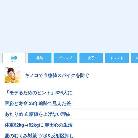
健康
芸能
ゴシップ
女子
トレンド
Y
キノコで血糖値スパイクを防ぐ
「モテるためのヒント」326人に
容姿と寿命 28年追跡で見えた差
あたりめ 血糖値を上げない理由
体重62kg→82kgに 寺田心の生活
夏のむくみ対策 ツボ&反射区押し