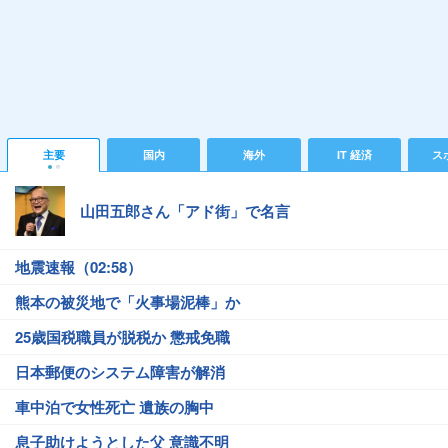
主要
国内
海外
IT 経済
ス
山田五郎さん「アド街」で名言
地震速報（02:58）
熊本の被災地で「火事場泥棒」か
25歳国税職員が脱税か 懲戒免職
日本郵便のシステム障害が解消
車中泊で女性死亡 遺族の胸中
息子助けようとした父 意識不明