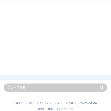
Peachy
ブログ
ショッピング
バンク
みんかぶ
みんかぶChoice
Kstyle
株探
プレスリリース