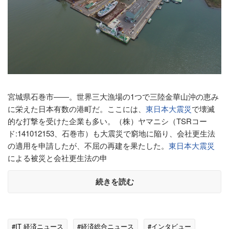
宮城県石巻市――。世界三大漁場の1つで三陸金華山沖の恵み
に栄えた日本有数の港町だ。ここには、
東日本大震災
で壊滅
的な打撃を受けた企業も多い。（株）ヤマニシ（TSRコー
ド:141012153、石巻市）も大震災で窮地に陥り、会社更生法
の適用を申請したが、不屈の再建を果たした。
東日本大震災
による被災と会社更生法の申
続きを読む
#IT 経済ニュース
#経済総合ニュース
#インタビュー