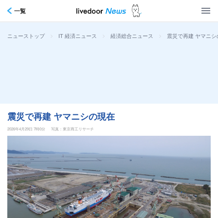
一覧
>
>
>
震災で再建 ヤマニシ
ニューストップ
IT 経済ニュース
経済総合ニュース
震災で再建 ヤマニシの現在
2026年4月29日 7時0分
写真：東京商工リサーチ