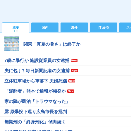
主要
国内
海外
IT 経済
ス
関東「真夏の暑さ」は終了か
7歳に暴行か 施設従業員の女逮捕
夫に包丁? 毎日新聞記者の女逮捕
立体駐車場から車落下 夫婦死傷
「泥酔者」熊本で通報が頻発か
家の隣が民泊「トラウマなった」
露 原爆投下巡り広島市長を批判
無期刑の「終身刑化」傾向続く