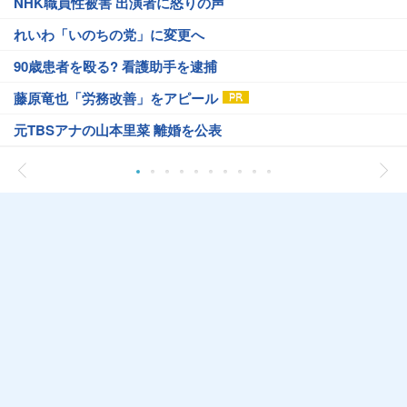
NHK職員性被害 出演者に怒りの声
れいわ「いのちの党」に変更へ
90歳患者を殴る? 看護助手を逮捕
藤原竜也「労務改善」をアピール
元TBSアナの山本里菜 離婚を公表