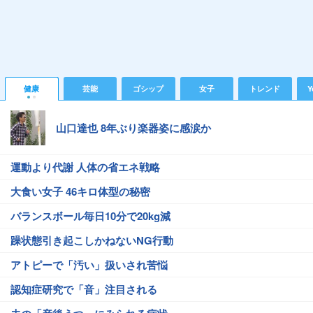
健康
芸能
ゴシップ
女子
トレンド
Y
山口達也 8年ぶり楽器姿に感涙か
運動より代謝 人体の省エネ戦略
大食い女子 46キロ体型の秘密
バランスボール毎日10分で20kg減
躁状態引き起こしかねないNG行動
アトピーで「汚い」扱いされ苦悩
認知症研究で「音」注目される