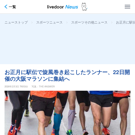
一覧
>
>
>
お正月に駅
ニューストップ
スポーツニュース
スポーツその他ニュース
お正月に駅伝で旋風巻き起こしたランナー、22日開
催の大阪マラソンに集結へ
2026年2月3日 7時53分
写真：THE ANSWER