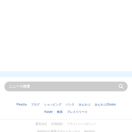
Peachy
ブログ
ショッピング
バンク
みんかぶ
みんかぶChoice
Kstyle
株探
プレスリリース
運営会社
利用規約
プライバシーポリシー
livedoorお客様サポートセンター
livedoor