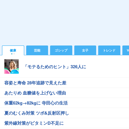
健康
芸能
ゴシップ
女子
トレンド
Y
「モテるためのヒント」326人に
容姿と寿命 28年追跡で見えた差
あたりめ 血糖値を上げない理由
体重62kg→82kgに 寺田心の生活
夏のむくみ対策 ツボ&反射区押し
紫外線対策がビタミンD不足に