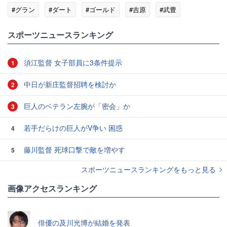
#グラン
#ダート
#ゴールド
#吉原
#武豊
スポーツニュースランキング
須江監督 女子部員に3条件提示
1
中日が新庄監督招聘を検討か
2
巨人のベテラン左腕が「密会」か
3
若手だらけの巨人がV争い 困惑
4
藤川監督 死球口撃で敵を増やす
5
スポーツニュースランキングをもっと見る
画像アクセスランキング
俳優の及川光博が結婚を発表