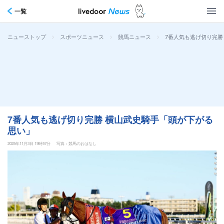
一覧
>
>
>
7番人気も逃げ切り完勝
ニューストップ
スポーツニュース
競馬ニュース
7番人気も逃げ切り完勝 横山武史騎手「頭が下がる
思い」
2025年11月3日 19時57分
写真：競馬のおはなし