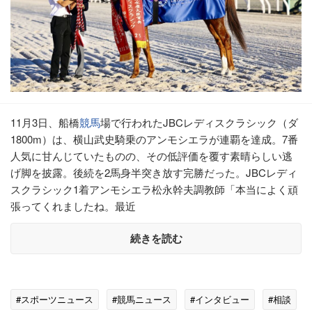
11月3日、船橋
競馬
場で行われたJBCレディスクラシック（ダ
1800m）は、横山武史騎乗のアンモシエラが連覇を達成。7番
人気に甘んじていたものの、その低評価を覆す素晴らしい逃
げ脚を披露。後続を2馬身半突き放す完勝だった。JBCレディ
スクラシック1着アンモシエラ松永幹夫調教師「本当によく頑
張ってくれましたね。最近
続きを読む
#スポーツニュース
#競馬ニュース
#インタビュー
#相談