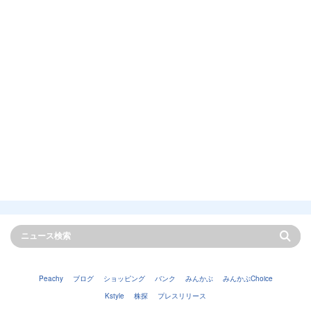
Peachy
ブログ
ショッピング
バンク
みんかぶ
みんかぶChoice
Kstyle
株探
プレスリリース