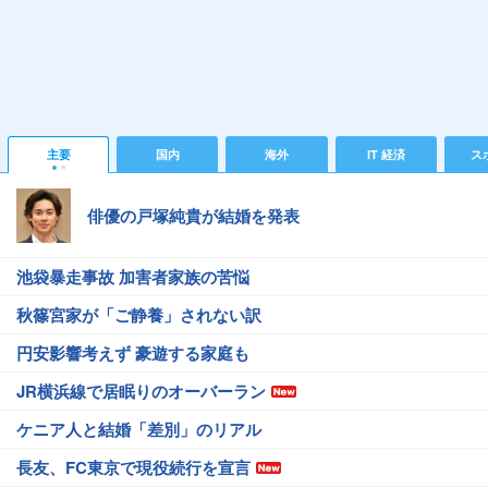
主要
国内
海外
IT 経済
ス
俳優の戸塚純貴が結婚を発表
池袋暴走事故 加害者家族の苦悩
秋篠宮家が「ご静養」されない訳
円安影響考えず 豪遊する家庭も
JR横浜線で居眠りのオーバーラン
ケニア人と結婚「差別」のリアル
長友、FC東京で現役続行を宣言