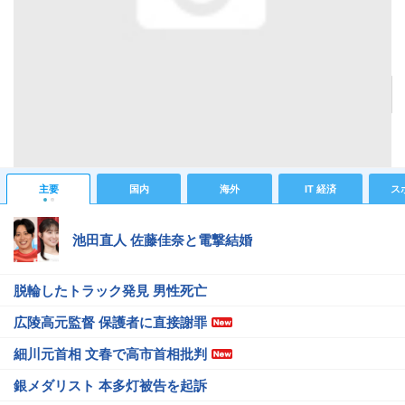
タイガー・ウッズ＝優勝へ大きく前進。怖いものなし！（写真／田辺安啓＝ＪＪ）
記事へ戻る
#スポーツニュース
#ゴルフニュース
主要
国内
海外
IT 経済
ス
池田直人 佐藤佳奈と電撃結婚
脱輪したトラック発見 男性死亡
広陵高元監督 保護者に直接謝罪
細川元首相 文春で高市首相批判
銀メダリスト 本多灯被告を起訴