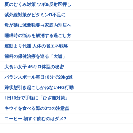
夏のむくみ対策 ツボ&反射区押し
紫外線対策がビタミンD不足に
母が娘に減量強要→家庭内別居へ
睡眠時の悩みを解消する過ごし方
運動より代謝 人体の省エネ戦略
歯科の保健治療を巡る「大嘘」
大食い女子 46キロ体型の秘密
バランスボール毎日10分で20kg減
躁状態引き起こしかねないNG行動
1日10分で手軽に「ひざ痛対策」
キウイを食べる際の3つの注意点
コーヒー 朝すぐ飲むのはダメ?