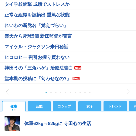
タイ学校銃撃 成績でストレスか
正常な組織を誤摘出 重篤な状態
れいわの新党名「覚えづらい」
楽天から死球5個 新庄監督が苦言
マイケル・ジャクソン来日秘話
ヒコロヒー 割引お握り買わない
神田うの「三角ハゲ」治療法告白
堂本剛の投稿に「匂わせなの?」
健康
芸能
ゴシップ
女子
トレンド
Y
体重62kg→82kgに 寺田心の生活