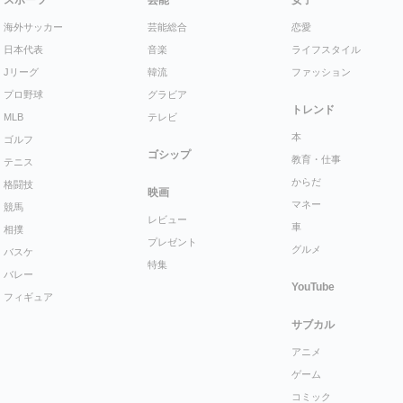
海外サッカー
芸能総合
恋愛
日本代表
音楽
ライフスタイル
Jリーグ
韓流
ファッション
プロ野球
グラビア
トレンド
MLB
テレビ
本
ゴルフ
ゴシップ
教育・仕事
テニス
からだ
格闘技
映画
マネー
競馬
レビュー
車
相撲
プレゼント
グルメ
バスケ
特集
バレー
YouTube
フィギュア
サブカル
アニメ
ゲーム
コミック