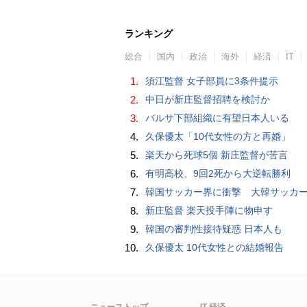
ランキング
総合
国内
政治
海外
経済
IT
1.
須江監督 女子部員に3条件提示
2.
中日が新庄監督招聘を検討か
3.
バルサ下部組織に有望日本人いる
4.
久保優太「10代女性の方と再婚」
5.
楽天から死球5個 新庄監督が苦言
6.
有明高校、9回2死から大逆転勝利
7.
韓国サッカー界に衝撃 大韓サッカー協会に外国人審判への“性的接待”疑惑 韓国メディア
8.
新庄監督 楽天投手陣に物申す
9.
韓国の審判性接待疑惑 日本人も
10.
久保優太 10代女性との結婚報告
ニューストップ
IT 経済