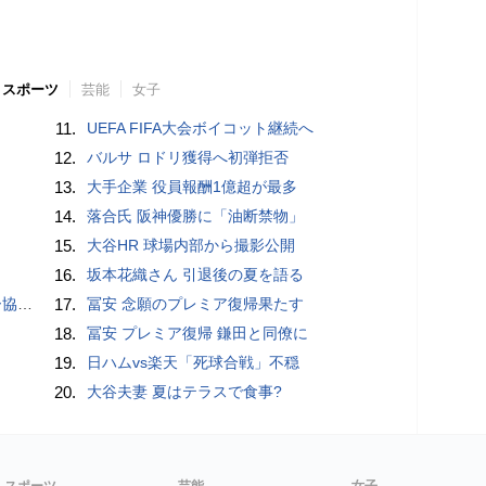
スポーツ
芸能
女子
11.
UEFA FIFA大会ボイコット継続へ
12.
バルサ ロドリ獲得へ初弾拒否
13.
大手企業 役員報酬1億超が最多
14.
落合氏 阪神優勝に「油断禁物」
15.
大谷HR 球場内部から撮影公開
16.
坂本花織さん 引退後の夏を語る
が報道
17.
冨安 念願のプレミア復帰果たす
18.
冨安 プレミア復帰 鎌田と同僚に
19.
日ハムvs楽天「死球合戦」不穏
20.
大谷夫妻 夏はテラスで食事?
スポーツ
芸能
女子