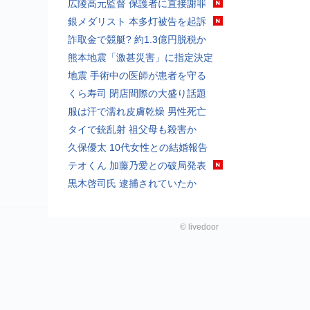
広陵高元監督 保護者に直接謝罪
銀メダリスト 本多灯被告を起訴
詐取金で競艇? 約1.3億円脱税か
熊本地震「激甚災害」に指定決定
地震 手術中の医師が患者を守る
くら寿司 閉店間際の大盛り話題
服は汗で濡れ皮膚乾燥 男性死亡
タイで銃乱射 祖父母も殺害か
久保優太 10代女性との結婚報告
テオくん 加藤乃愛との破局発表
黒木啓司氏 逮捕されていたか
©
livedoor