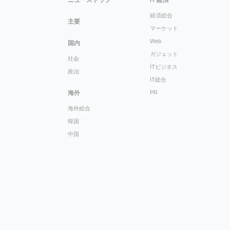
経済総合
主要
マーケット
Web
国内
ガジェット
社会
ITビジネス
政治
IT総合
海外
PR
海外総合
韓国
中国