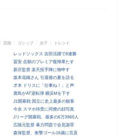
芸能
ゴシップ
女子
トレンド
レッドソックス 吉田活躍で8連勝
冨安 念願のプレミア復帰果たす
新庄監督 楽天投手陣に物申す
坂本花織さん 引退後の夏を語る
才木 ドリスに「仕事ね！」と声
鹿島がAT逆転弾 横浜Mを下す
J1開幕戦 国立に史上最多の観客
今永 スマホ待受に同僚の顔写真
Jリーグ開幕戦、最多の6万3960人
広陵元監督 暴力問題で会見謝罪
森保監督、衝撃ゴール16歳に言及