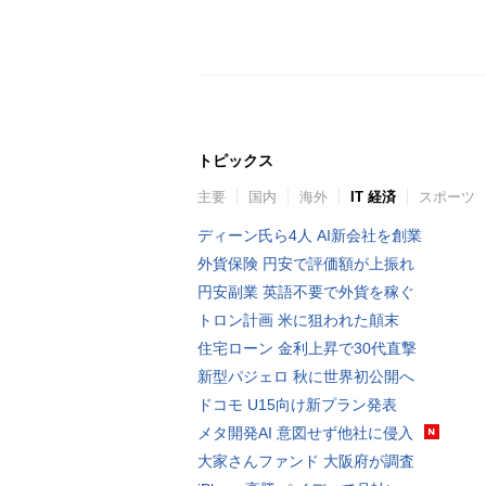
トピックス
主要
国内
海外
IT 経済
スポーツ
ディーン氏ら4人 AI新会社を創業
外貨保険 円安で評価額が上振れ
円安副業 英語不要で外貨を稼ぐ
トロン計画 米に狙われた顛末
住宅ローン 金利上昇で30代直撃
新型パジェロ 秋に世界初公開へ
ドコモ U15向け新プラン発表
メタ開発AI 意図せず他社に侵入
大家さんファンド 大阪府が調査