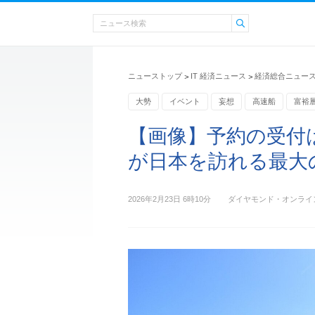
ニューストップ
IT 経済ニュース
経済総合ニュー
>
>
大勢
イベント
妄想
高速船
富裕
運転免許
【画像】予約の受付
が日本を訪れる最大
2026年2月23日 6時10分
ダイヤモンド・オンライ