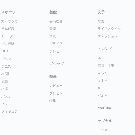
スポーツ
芸能
女子
海外サッカー
芸能総合
恋愛
日本代表
音楽
ライフスタイル
Jリーグ
韓流
ファッション
プロ野球
グラビア
トレンド
MLB
テレビ
本
ゴルフ
ゴシップ
教育・仕事
テニス
からだ
格闘技
映画
マネー
競馬
レビュー
車
相撲
プレゼント
グルメ
バスケ
特集
バレー
YouTube
フィギュア
サブカル
アニメ