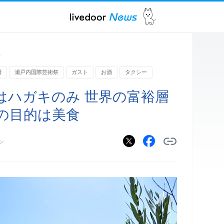
ス
層
瀬戸内国際芸術祭
ガスト
お酒
タクシー
はハガキのみ 世界の富裕層
の目的は美食
ン