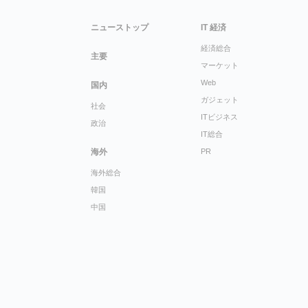
ニューストップ
IT 経済
経済総合
主要
マーケット
Web
国内
ガジェット
社会
ITビジネス
政治
IT総合
海外
PR
海外総合
韓国
中国