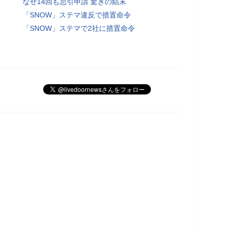
なぜ14回も忌引申請 驚きの結末
「SNOW」ステマ違反で措置命令
「SNOW」ステマで2社に措置命令