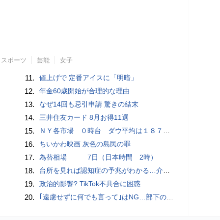
スポーツ
芸能
女子
11.
値上げで 定番アイスに「明暗」
12.
年金60歳開始が合理的な理由
13.
なぜ14回も忌引申請 驚きの結末
14.
三井住友カード 8月お得11選
15.
ＮＹ各市場 ０時台 ダウ平均は１８７ドル安 ナスダックはプラス圏に浮上
16.
ちいかわ映画 灰色の島民の罪
17.
為替相場 7日（日本時間 2時）
18.
台所を見れば認知症の予兆がわかる…介護のプロが断言｢物忘れ｣よりも早く気づける"食卓の異変"
19.
政治的影響? TikTok不具合に困惑
20.
｢遠慮せずに何でも言って｣はNG…部下の本音を引き出す｢できる上司｣が使っている"言い換えフレーズ"