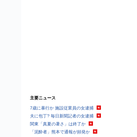
主要ニュース
7歳に暴行か 施設従業員の女逮捕
夫に包丁? 毎日新聞記者の女逮捕
関東「真夏の暑さ」は終了か
「泥酔者」熊本で通報が頻発か