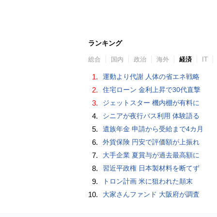
ランキング
総合
国内
政治
海外
経済
IT
1.
運動より代謝 人体の省エネ戦略
2.
住宅ローン 金利上昇で30代直撃
3.
ジェットスター 機内棚が有料に
4.
シニアが夜行バス利用 体験語る
5.
遺族年金 申請から受給まで4カ月
6.
外貨保険 円安で評価額が上振れ
7.
大手企業 夏賞与が過去最高額に
8.
習近平政権 日本製材料を断てず
9.
トロン計画 米に狙われた顛末
10.
大家さんファンド 大阪府が調査