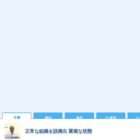
主要
国内
海外
IT 経済
ス
正常な組織を誤摘出 重篤な状態