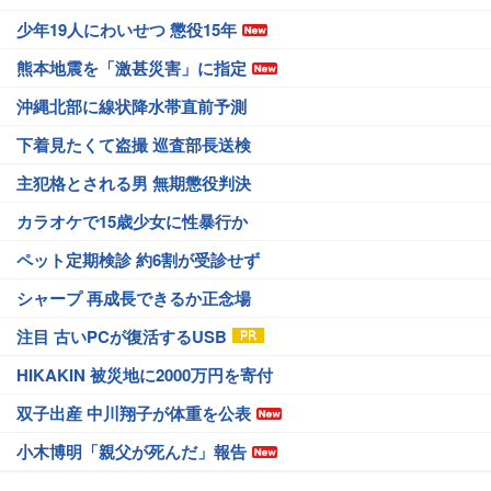
少年19人にわいせつ 懲役15年
熊本地震を「激甚災害」に指定
沖縄北部に線状降水帯直前予測
下着見たくて盗撮 巡査部長送検
主犯格とされる男 無期懲役判決
カラオケで15歳少女に性暴行か
ペット定期検診 約6割が受診せず
シャープ 再成長できるか正念場
注目 古いPCが復活するUSB
HIKAKIN 被災地に2000万円を寄付
双子出産 中川翔子が体重を公表
小木博明「親父が死んだ」報告