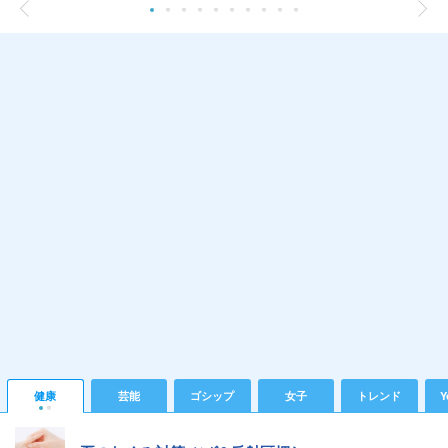
健康
芸能
ゴシップ
女子
トレンド
Y