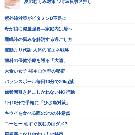
夏のむくみ対策 ツボ&反射区押し
紫外線対策がビタミンD不足に
母が娘に減量強要→家庭内別居へ
睡眠時の悩みを解消する過ごし方
運動より代謝 人体の省エネ戦略
歯科の保健治療を巡る「大嘘」
大食い女子 46キロ体型の秘密
バランスボール毎日10分で20kg減
躁状態引き起こしかねないNG行動
1日10分で手軽に「ひざ痛対策」
キウイを食べる際の3つの注意点
コーヒー 朝すぐ飲むのはダメ?
脳梗塞になりやすい人の特徴