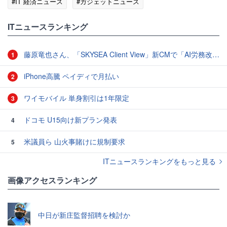
#IT 経済ニュース
#ガジェットニュース
ITニュースランキング
藤原竜也さん、「SKYSEA Client View」新CMで「AI労務改善」をアピール 働き方をAIが分析したら「すぐに休んで」と言われる？
1
iPhone高騰 ペイディで月払い
2
ワイモバイル 単身割引は1年限定
3
ドコモ U15向け新プラン発表
4
米議員ら 山火事賭けに規制要求
5
ITニュースランキングをもっと見る
画像アクセスランキング
中日が新庄監督招聘を検討か