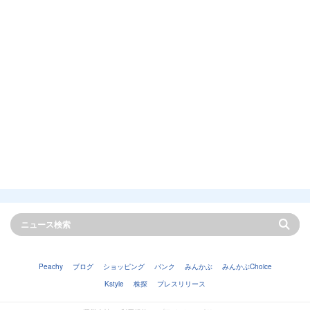
Peachy
ブログ
ショッピング
バンク
みんかぶ
みんかぶChoice
Kstyle
株探
プレスリリース