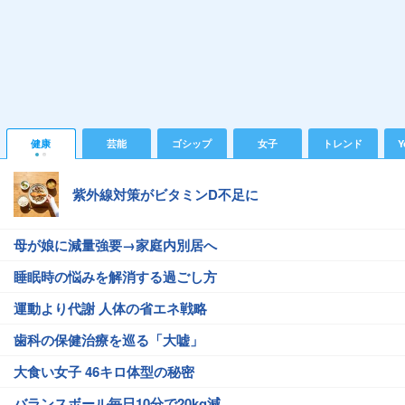
健康
芸能
ゴシップ
女子
トレンド
Y
紫外線対策がビタミンD不足に
母が娘に減量強要→家庭内別居へ
睡眠時の悩みを解消する過ごし方
運動より代謝 人体の省エネ戦略
歯科の保健治療を巡る「大嘘」
大食い女子 46キロ体型の秘密
バランスボール毎日10分で20kg減