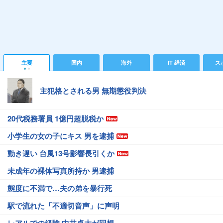
主要
国内
海外
IT 経済
ス
主犯格とされる男 無期懲役判決
20代税務署員 1億円超脱税か
小学生の女の子にキス 男を逮捕
動き遅い 台風13号影響長引くか
未成年の裸体写真所持か 男逮捕
態度に不満で…夫の弟を暴行死
駅で流れた「不適切音声」に声明