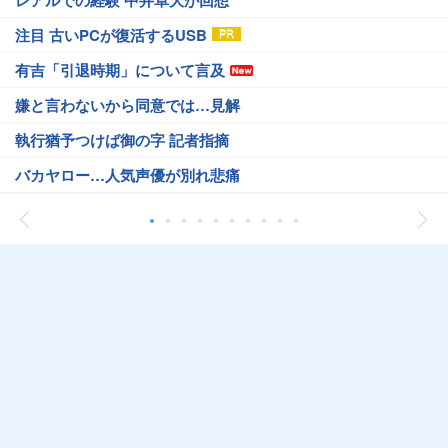
レアルでの経験 中井卓大が回想
注目 古いPCが復活するUSB
有吉「引退時期」について言及
嫌と言わないから同意では…見解
執行猶予つけば御の字 記者指摘
バカヤロー…人気声優が別れ悲痛