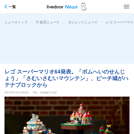
一覧
>
>
>
レゴ スーパーマ
ニューストップ
IT 経済ニュース
ガジェットニュース
レゴ スーパーマリオ64発表。「ボムへいのせんじ
ょう」「さむいさむいマウンテン」、ピーチ城がハ
テナブロックから
2021年9月10日 0時22分
写真：Engadget 日本版