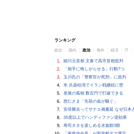
ランキング
総合
国内
政治
海外
経済
IT
1.
細川元首相 文春で高市首相批判
2.
「相手に悔しがらせる」行動7つ
3.
玉川氏の「警察官が死刑」に批判
4.
米 兵器枯渇でイラン戦継続に壁
5.
老後の孤独 数百円で打破できる
6.
悠仁さま「先祖の血が騒ぐ」
7.
安倍難去ってサナエ禍蔓延 なぜ日本人は妙ちくりんな女に騙されてしまったのか（
8.
35度以上でハンディファン逆効果
9.
寿司ネタを楽しめる水族館3館
10.
「家庭内合意」が新党船出で露呈