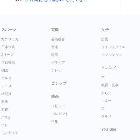
スポーツ
芸能
女子
海外サッカー
芸能総合
恋愛
日本代表
音楽
ライフスタイル
Jリーグ
韓流
ファッション
プロ野球
グラビア
トレンド
MLB
テレビ
本
ゴルフ
ゴシップ
教育・仕事
テニス
からだ
格闘技
映画
マネー
競馬
レビュー
車
相撲
プレゼント
グルメ
バスケ
特集
バレー
YouTube
フィギュア