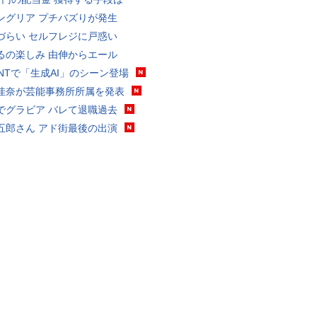
ングリア プチバズりが発生
づらい セルフレジに戸惑い
るの楽しみ 由伸からエール
VANTで「生成AI」のシーン登場
佳奈が芸能事務所所属を発表
でグラビア バレて退職過去
五郎さん アド街最後の出演