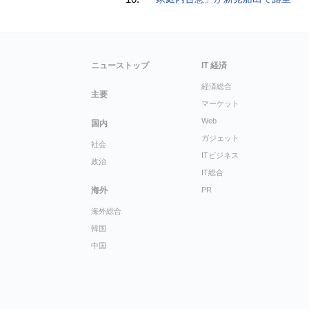
ニューストップ
IT 経済
経済総合
主要
マーケット
Web
国内
ガジェット
社会
ITビジネス
政治
IT総合
海外
PR
海外総合
韓国
中国