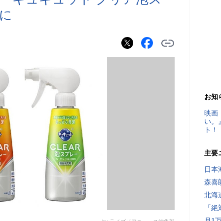
に
お知
映画
い。
ト！
主要
日本
森喜
北海
「絶
月1