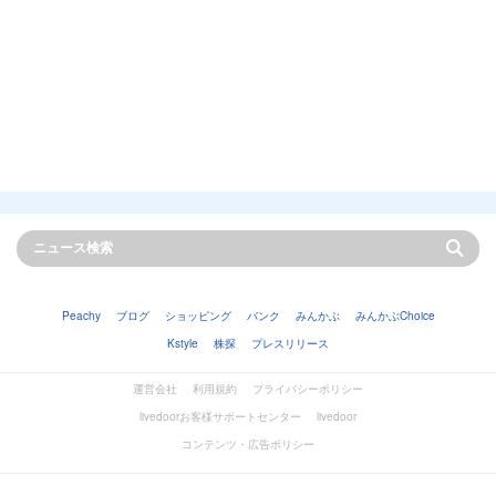
Peachy
ブログ
ショッピング
バンク
みんかぶ
みんかぶChoice
Kstyle
株探
プレスリリース
運営会社
利用規約
プライバシーポリシー
livedoorお客様サポートセンター
livedoor
コンテンツ・広告ポリシー