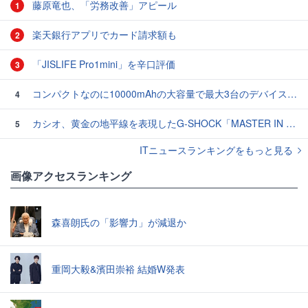
藤原竜也、「労務改善」アピール
1
楽天銀行アプリでカード請求額も
2
「JISLIFE Pro1mini」を辛口評価
3
コンパクトなのに10000mAhの大容量で最大3台のデバイスを同時充電できる半固体モバイルバッテリー「SMARTCOBY Pro SLIM SS」レビュー
4
カシオ、黄金の地平線を表現したG-SHOCK「MASTER IN HORIZON GOLD」3モデル
5
ITニュースランキングをもっと見る
画像アクセスランキング
森喜朗氏の「影響力」が減退か
重岡大毅&濱田崇裕 結婚W発表