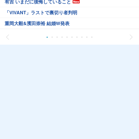
有吉 いまだに後悔していること
「VIVANT」ラストで裏切り者判明
重岡大毅&濱田崇裕 結婚W発表