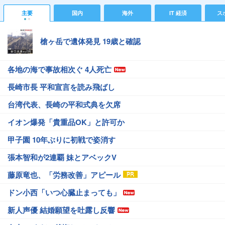
主要
国内
海外
IT 経済
ス
槍ヶ岳で遺体発見 19歳と確認
各地の海で事故相次ぐ 4人死亡
長崎市長 平和宣言を読み飛ばし
台湾代表、長崎の平和式典を欠席
イオン爆発「貴重品OK」と許可か
甲子園 10年ぶりに初戦で姿消す
張本智和が2連覇 妹とアベックV
藤原竜也、「労務改善」アピール
ドン小西「いつ心臓止まっても」
新人声優 結婚願望を吐露し反響