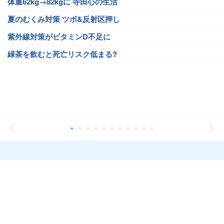
体重62kg→82kgに 寺田心の生活
夏のむくみ対策 ツボ&反射区押し
紫外線対策がビタミンD不足に
緑茶を飲むと死亡リスク低まる?