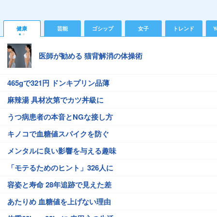
健康
芸能
ゴシップ
女子
トレンド
Y
医師が勧める 猫背解消の体操術
465gで321円 ドンキプリン品薄
麻辣湯 具材次第でカツ丼級に
うつ病患者の本音とNGな接し方
キノコで血糖値スパイクを防ぐ
メンタルに良い影響を与える趣味
「モテるためのヒント」326人に
容姿と寿命 28年追跡で見えた差
あたりめ 血糖値を上げない理由