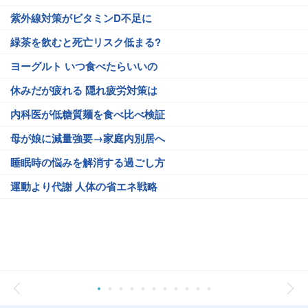
紫外線対策がビタミンD不足に
緑茶を飲むと死亡リスク低まる?
ヨーグルト いつ食べたらいいの
休みだが疲れる 隠れ疲労対策は
内科医が低糖質麺を食べ比べ検証
母が娘に減量強要→家庭内別居へ
睡眠時の悩みを解消する過ごし方
運動より代謝 人体の省エネ戦略