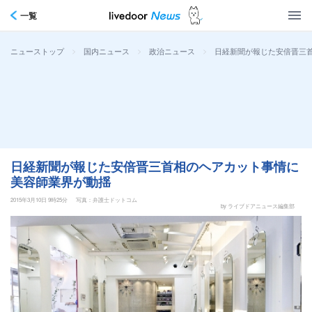
一覧
>
>
>
日経新聞が報じた安倍晋三
ニューストップ
国内ニュース
政治ニュース
日経新聞が報じた安倍晋三首相のヘアカット事情に
美容師業界が動揺
2015年3月10日 9時25分
写真：弁護士ドットコム
by ライブドアニュース編集部