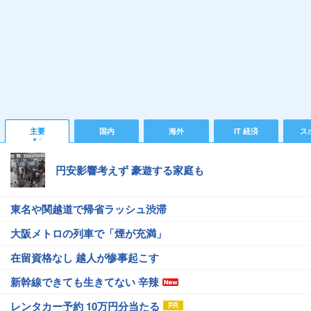
主要
国内
海外
IT 経済
ス
円安影響考えず 豪遊する家庭も
東名や関越道で帰省ラッシュ渋滞
大阪メトロの列車で「煙が充満」
在留資格なし 越人が惨事起こす
新幹線できても生きてない 辛辣
レンタカー予約 10万円分当たる