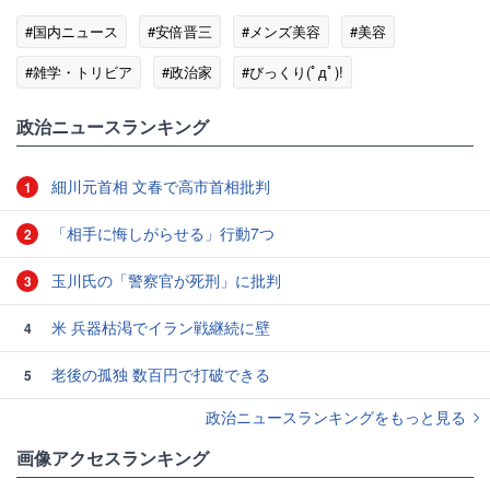
#国内ニュース
#安倍晋三
#メンズ美容
#美容
#雑学・トリビア
#政治家
#びっくり(ﾟдﾟ)!
政治ニュースランキング
細川元首相 文春で高市首相批判
1
「相手に悔しがらせる」行動7つ
2
玉川氏の「警察官が死刑」に批判
3
米 兵器枯渇でイラン戦継続に壁
4
老後の孤独 数百円で打破できる
5
政治ニュースランキングをもっと見る
画像アクセスランキング