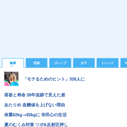
健康
芸能
ゴシップ
女子
トレンド
Y
「モテるためのヒント」326人に
容姿と寿命 28年追跡で見えた差
あたりめ 血糖値を上げない理由
体重62kg→82kgに 寺田心の生活
夏のむくみ対策 ツボ&反射区押し