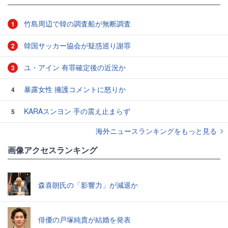
竹島周辺で韓の調査船が無断調査
1
韓国サッカー協会が疑惑巡り謝罪
2
ユ・アイン 有罪確定後の近況か
3
暴露女性 擁護コメントに怒りか
4
KARAスンヨン 手の震え止まらず
5
海外ニュースランキングをもっと見る
画像アクセスランキング
森喜朗氏の「影響力」が減退か
俳優の戸塚純貴が結婚を発表