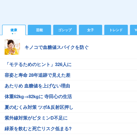
健康
芸能
ゴシップ
女子
トレンド
Y
キノコで血糖値スパイクを防ぐ
「モテるためのヒント」326人に
容姿と寿命 28年追跡で見えた差
あたりめ 血糖値を上げない理由
体重62kg→82kgに 寺田心の生活
夏のむくみ対策 ツボ&反射区押し
紫外線対策がビタミンD不足に
緑茶を飲むと死亡リスク低まる?