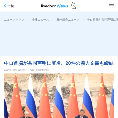
一覧
>
>
>
中ロ首脳が共同声明に署
ニューストップ
海外ニュース
海外総合ニュース
中ロ首脳が共同声明に署名、20件の協力文書も締結
2026年5月20日 22時30分
写真：Record China