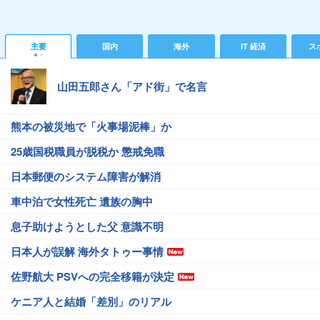
主要
国内
海外
IT 経済
ス
山田五郎さん「アド街」で名言
熊本の被災地で「火事場泥棒」か
25歳国税職員が脱税か 懲戒免職
日本郵便のシステム障害が解消
車中泊で女性死亡 遺族の胸中
息子助けようとした父 意識不明
日本人が誤解 海外タトゥー事情
佐野航大 PSVへの完全移籍が決定
ケニア人と結婚「差別」のリアル