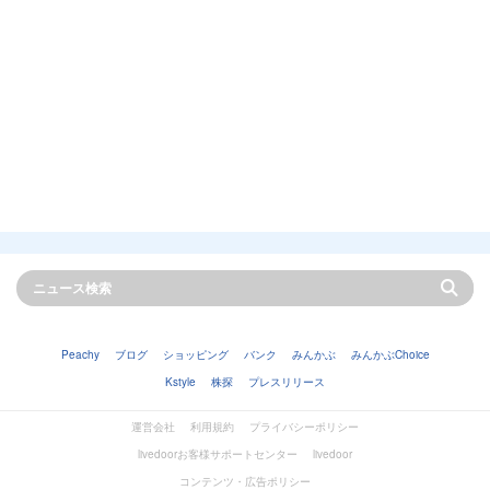
Peachy
ブログ
ショッピング
バンク
みんかぶ
みんかぶChoice
Kstyle
株探
プレスリリース
運営会社
利用規約
プライバシーポリシー
livedoorお客様サポートセンター
livedoor
コンテンツ・広告ポリシー