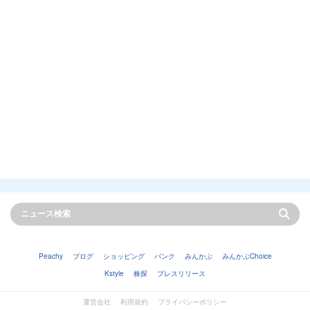
Peachy
ブログ
ショッピング
バンク
みんかぶ
みんかぶChoice
Kstyle
株探
プレスリリース
運営会社
利用規約
プライバシーポリシー