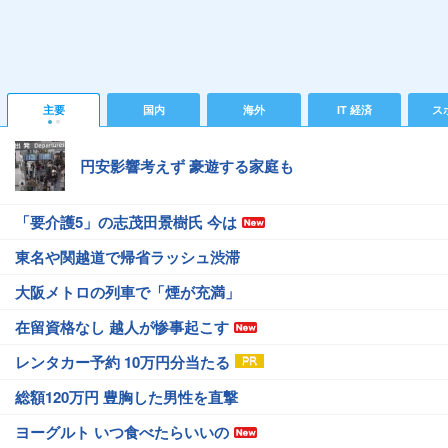
主要
国内
海外
IT 経済
ス
円安影響考えず 豪遊する家庭も
「要介護5」の志茂田景樹氏 今は
東名や関越道で帰省ラッシュ渋滞
大阪メトロの列車で「煙が充満」
在留資格なし 越人が惨事起こす
レンタカー予約 10万円分当たる
総額120万円 豊胸した男性を直撃
ヨーグルト いつ食べたらいいの