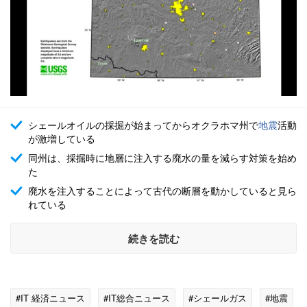
シェールオイルの採掘が始まってからオクラホマ州で
地震
活動
が激増している
同州は、採掘時に地層に注入する廃水の量を減らす対策を始め
た
廃水を注入することによって古代の断層を動かしていると見ら
れている
続きを読む
#IT 経済ニュース
#IT総合ニュース
#シェールガス
#地震