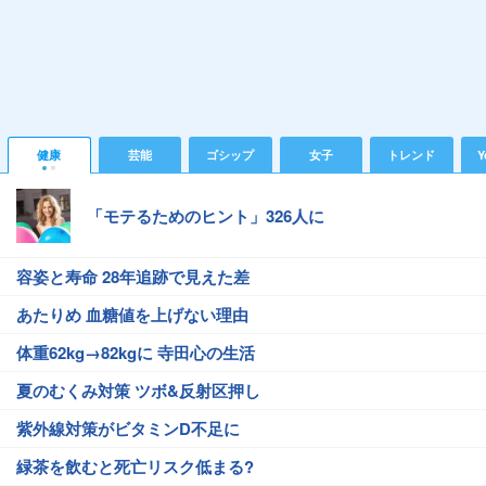
健康
芸能
ゴシップ
女子
トレンド
Y
「モテるためのヒント」326人に
容姿と寿命 28年追跡で見えた差
あたりめ 血糖値を上げない理由
体重62kg→82kgに 寺田心の生活
夏のむくみ対策 ツボ&反射区押し
紫外線対策がビタミンD不足に
緑茶を飲むと死亡リスク低まる?