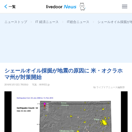
一覧
>
>
>
シェールオイル採掘が
ニューストップ
IT 経済ニュース
IT総合ニュース
シェールオイル採掘が地震の原因に 米・オクラホ
マ州が対策開始
2016年3月12日 7時30分
写真：WIRED.jp
by ライブドアニュース編集部