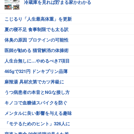
冷蔵庫を見れば貯まる家かわかる
こじるり「人生最高体重」を更新
夏の寝不足 食事制限でも太る訳
体臭の原因 プロテインの可能性
医師が勧める 猫背解消の体操術
人生台無しに…やめるべき7項目
465gで321円 ドンキプリン品薄
麻辣湯 具材次第でカツ丼級に
うつ病患者の本音とNGな接し方
キノコで血糖値スパイクを防ぐ
メンタルに良い影響を与える趣味
「モテるためのヒント」326人に