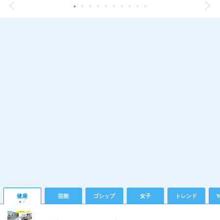
健康
芸能
ゴシップ
女子
トレンド
Y