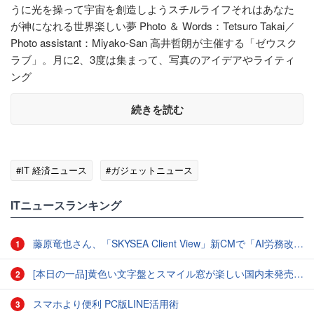
うに光を操って宇宙を創造しようスチルライフそれはあなた
が神になれる世界楽しい夢 Photo ＆ Words：Tetsuro Takai／
Photo assistant：Miyako-San 高井哲朗が主催する「ゼウスク
ラブ」。月に2、3度は集まって、写真のアイデアやライティ
ング
続きを読む
#IT 経済ニュース
#ガジェットニュース
ITニュースランキング
藤原竜也さん、「SKYSEA Client View」新CMで「AI労務改善」をアピール 働き方をAIが分析したら「すぐに休んで」と言われる？
1
[本日の一品]黄色い文字盤とスマイル窓が楽しい国内未発売のCASIO「AMW-880D」
2
スマホより便利 PC版LINE活用術
3