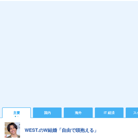
主要
国内
海外
IT 経済
ス
WEST.のW結婚「自由で頭抱える」