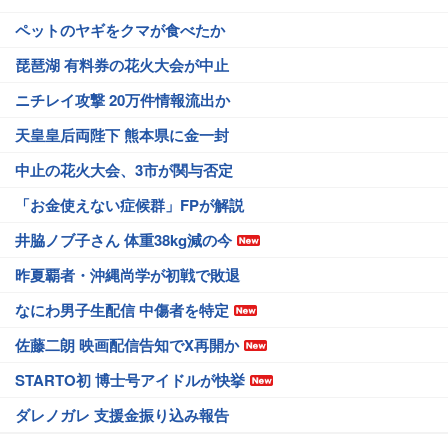
ペットのヤギをクマが食べたか
琵琶湖 有料券の花火大会が中止
ニチレイ攻撃 20万件情報流出か
天皇皇后両陛下 熊本県に金一封
中止の花火大会、3市が関与否定
「お金使えない症候群」FPが解説
井脇ノブ子さん 体重38kg減の今
昨夏覇者・沖縄尚学が初戦で敗退
なにわ男子生配信 中傷者を特定
佐藤二朗 映画配信告知でX再開か
STARTO初 博士号アイドルが快挙
ダレノガレ 支援金振り込み報告