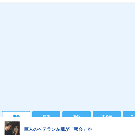
主要
国内
海外
IT 経済
ス
巨人のベテラン左腕が「密会」か