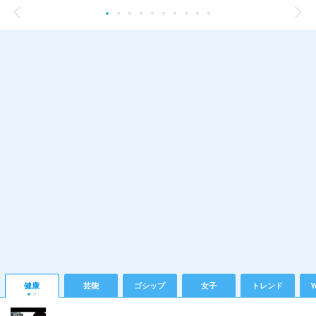
健康
芸能
ゴシップ
女子
トレンド
Y