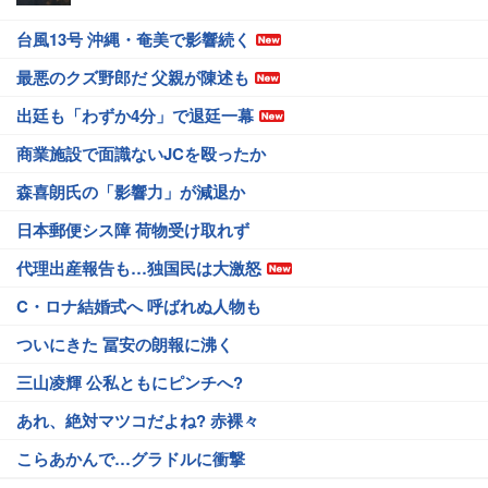
台風13号 沖縄・奄美で影響続く
最悪のクズ野郎だ 父親が陳述も
出廷も「わずか4分」で退廷一幕
商業施設で面識ないJCを殴ったか
森喜朗氏の「影響力」が減退か
日本郵便シス障 荷物受け取れず
代理出産報告も…独国民は大激怒
C・ロナ結婚式へ 呼ばれぬ人物も
ついにきた 冨安の朗報に沸く
三山凌輝 公私ともにピンチへ?
あれ、絶対マツコだよね? 赤裸々
こらあかんで…グラドルに衝撃