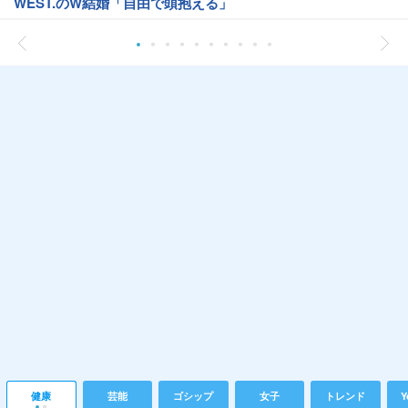
WEST.のW結婚「自由で頭抱える」
健康
芸能
ゴシップ
女子
トレンド
Y