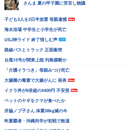
さんま 夏の甲子園に苦言し物議
子ども3人を2日半放置 母親逮捕
海水浴場 中学生と小学生が死亡
USJ神ライド 終了惜しむ声
路線バスとトラック 正面衝突
台風15号が関東上陸 列島横断か
「介護イラつき」母踏みつけ死亡
大腸菌の毒素で大腸がんに 発表
イクラ丼が6倍超の4400円 不安視
ペットのヤギをクマが食べたか
井脇ノブ子さん 体重38kg減の今
昨夏覇者・沖縄尚学が初戦で敗退