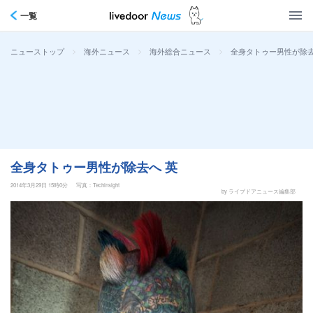
一覧
>
>
>
全身タトゥー男性が除去
ニューストップ
海外ニュース
海外総合ニュース
全身タトゥー男性が除去へ 英
2014年3月29日 15時0分
写真：Techinsight
by ライブドアニュース編集部