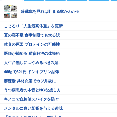
冷蔵庫を見れば貯まる家かわかる
こじるり「人生最高体重」を更新
夏の寝不足 食事制限でも太る訳
体臭の原因 プロテインの可能性
医師が勧める 猫背解消の体操術
人生台無しに…やめるべき7項目
465gで321円 ドンキプリン品薄
麻辣湯 具材次第でカツ丼級に
うつ病患者の本音とNGな接し方
キノコで血糖値スパイクを防ぐ
メンタルに良い影響を与える趣味