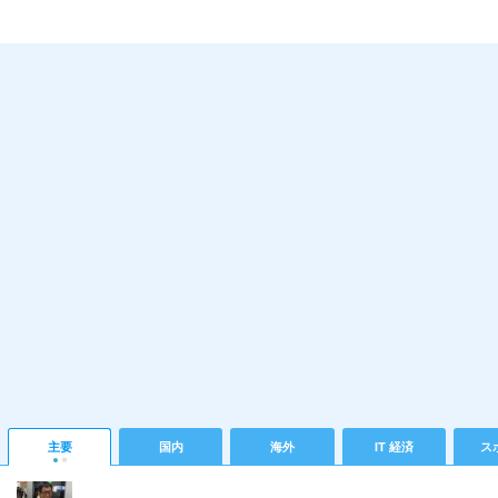
主要
国内
海外
IT 経済
ス