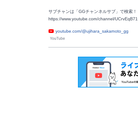
サブチャンは「GGチャンネルサブ」で検索！

https://www.youtube.com/channel/UCrvEqB719u
youtube.com/@ujihara_sakamoto_gg
YouTube