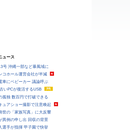
ニュース
13号 沖縄一部など暴風域に
ンコホール運営会社が半減
電車にベビーカー 議論呼ぶ
 古いPCが復活するUSB
の孤独 数百円で打破できる
キュアショー撮影で注意喚起
綺世の「家族写真」に大反響
が異例の申し出 回収の背景
人選手が指揮 甲子園で快挙