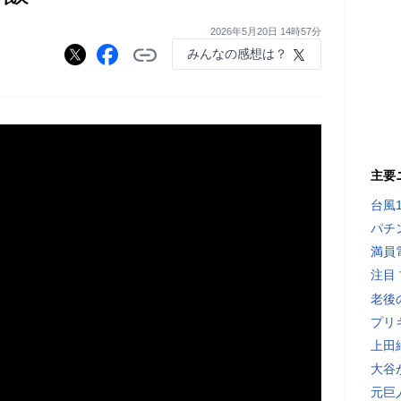
2026年5月20日 14時57分
みんなの感想は？
主要
台風
パチ
満員
注目
老後
プリ
上田
大谷
元巨