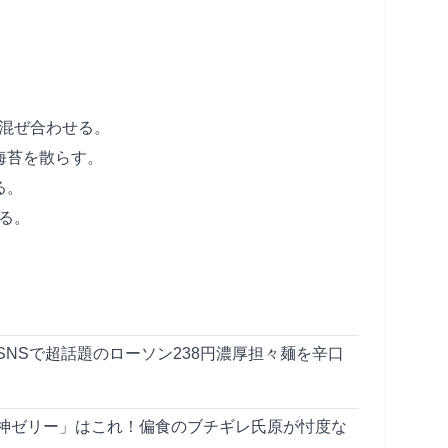
を混ぜ合わせる。
と海苔を散らす。
る。
する。
NSで超話題のローソン238円濃厚担々麺を辛口
神ゼリー」はこれ！偏食のブチギレ氏原が忖度な