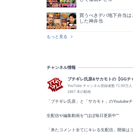
買うべきデパ地下弁当は
した神弁当
もっと見る
チャンネル情報
ブチギレ氏原&サカモトの【GGチ
YouTube チャンネル登録者数 71.00万人
1867 本の動画
「ブチギレ氏原」と「サカモト」のYoutubeチ
生配信や編集動画を""ほぼ毎日更新中""

「来たコメント全てにキレる生配信」開催はコ