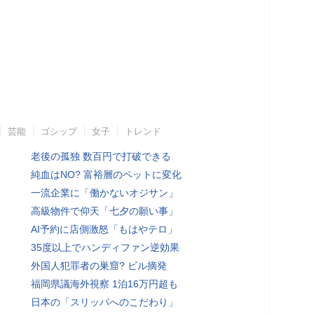
芸能
ゴシップ
女子
トレンド
老後の孤独 数百円で打破できる
純血はNO? 富裕層のペットに変化
一流企業に「働かないオジサン」
高級物件で仰天「七夕の願い事」
AI予約に店側激怒「もはやテロ」
35度以上でハンディファン逆効果
外国人犯罪者の巣窟? ビル摘発
福岡県議海外視察 1泊16万円超も
日本の「スリッパへのこだわり」