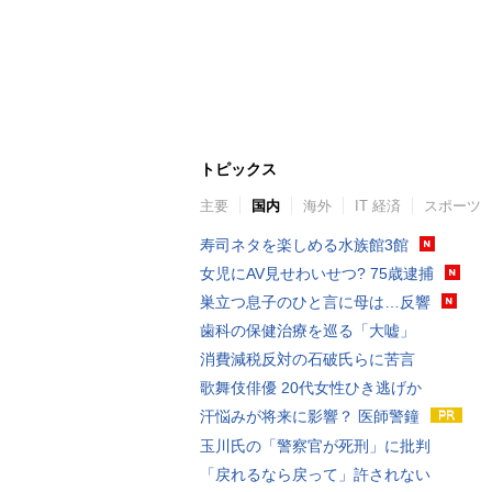
トピックス
主要
国内
海外
IT 経済
スポーツ
寿司ネタを楽しめる水族館3館
女児にAV見せわいせつ? 75歳逮捕
巣立つ息子のひと言に母は…反響
歯科の保健治療を巡る「大嘘」
消費減税反対の石破氏らに苦言
歌舞伎俳優 20代女性ひき逃げか
汗悩みが将来に影響？ 医師警鐘
玉川氏の「警察官が死刑」に批判
「戻れるなら戻って」許されない