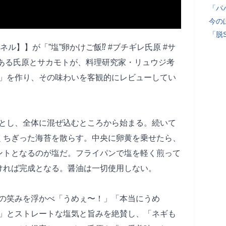
「パ
今の
「脱
ル】】が「”塩”卵かけご飯⁉ #ブチギレ氏原 #サ
である氏原とサカモトが、料理研究家・リュウジ考
」を作り、その味わいを客観的にレビューしてい
とし、全体に混ぜ込むところから始まる。続いて
くちぎった海苔を散らす。中央に卵黄を乗せたら、
ントとなるのが塩だ。フライパンで塩を軽く煎って
ければ完成となる。醤油は一切使用しない。
の笑みを浮かべ「うめぇ〜！」「本当にうめ
」とストレートな塩気と旨みを絶賛し、「ネギも