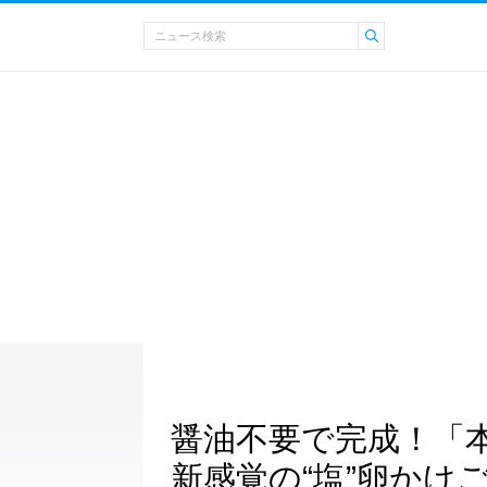
醤油不要で完成！「
新感覚の“塩”卵かけ