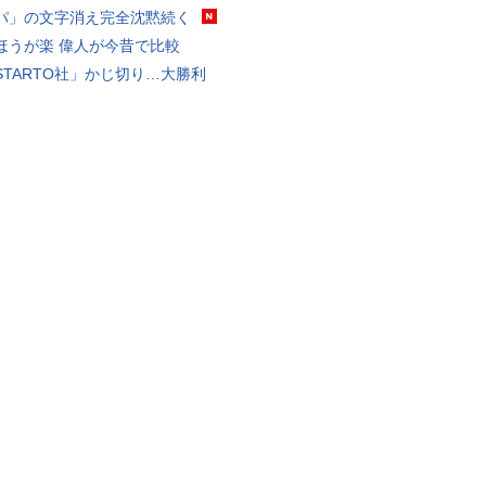
パ」の文字消え完全沈黙続く
ほうが楽 偉人が今昔で比較
STARTO社」かじ切り…大勝利