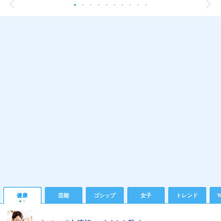
健康
芸能
ゴシップ
女子
トレンド
Y