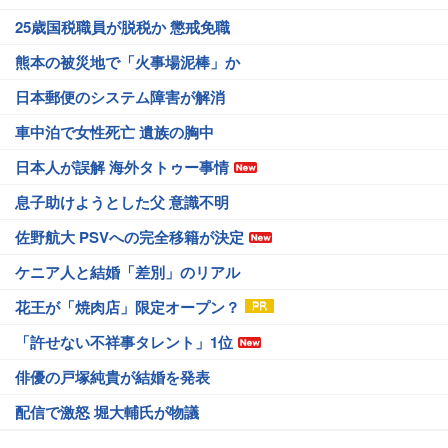
25歳国税職員が脱税か 懲戒免職
熊本の被災地で「火事場泥棒」か
日本郵便のシステム障害が解消
車中泊で女性死亡 遺族の胸中
日本人が誤解 海外タトゥー事情
息子助けようとした父 意識不明
佐野航大 PSVへの完全移籍が決定
ケニア人と結婚「差別」のリアル
花王が「焼肉店」限定オープン？
「許せない不祥事タレント」1位
俳優の戸塚純貴が結婚を発表
配信で激怒 堀大輔氏が物議