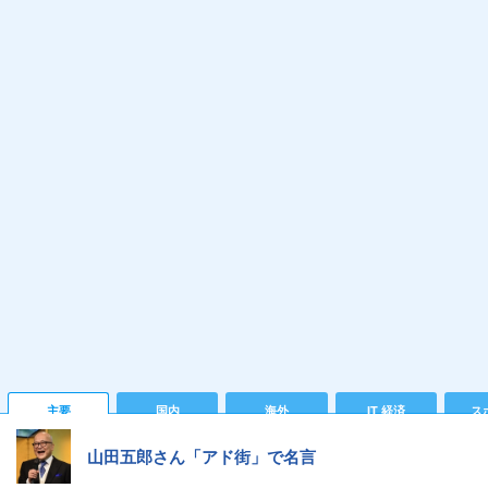
主要
国内
海外
IT 経済
ス
山田五郎さん「アド街」で名言