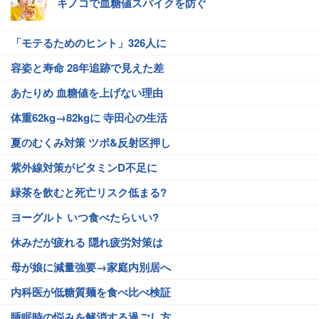
キノコで血糖値スパイクを防ぐ
「モテるためのヒント」326人に
容姿と寿命 28年追跡で見えた差
あたりめ 血糖値を上げない理由
体重62kg→82kgに 寺田心の生活
夏のむくみ対策 ツボ&反射区押し
紫外線対策がビタミンD不足に
緑茶を飲むと死亡リスク低まる?
ヨーグルト いつ食べたらいい?
休みだが疲れる 隠れ疲労対策は
母が娘に減量強要→家庭内別居へ
内科医が低糖質麺を食べ比べ検証
睡眠時の悩みを解消する過ごし方