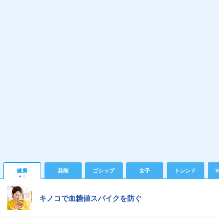
健康
芸能
ゴシップ
女子
トレンド
Y
キノコで血糖値スパイクを防ぐ