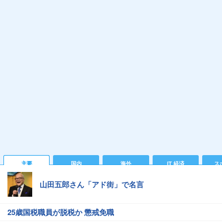
主要
国内
海外
IT 経済
ス
山田五郎さん「アド街」で名言
25歳国税職員が脱税か 懲戒免職