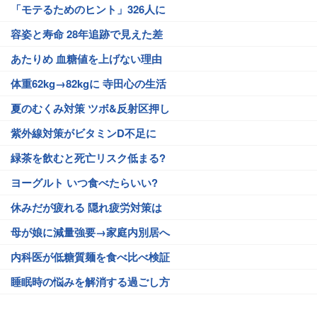
「モテるためのヒント」326人に
容姿と寿命 28年追跡で見えた差
あたりめ 血糖値を上げない理由
体重62kg→82kgに 寺田心の生活
夏のむくみ対策 ツボ&反射区押し
紫外線対策がビタミンD不足に
緑茶を飲むと死亡リスク低まる?
ヨーグルト いつ食べたらいい?
休みだが疲れる 隠れ疲労対策は
母が娘に減量強要→家庭内別居へ
内科医が低糖質麺を食べ比べ検証
睡眠時の悩みを解消する過ごし方