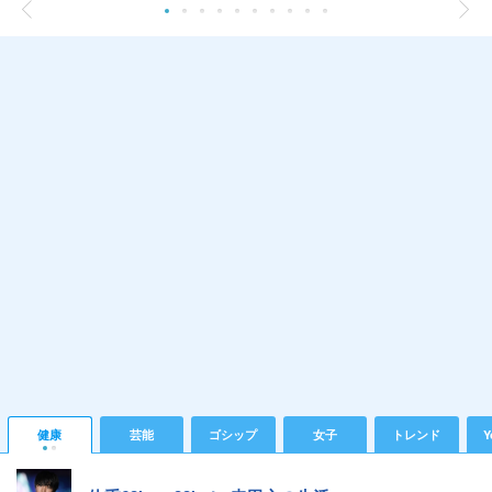
健康
芸能
ゴシップ
女子
トレンド
Y