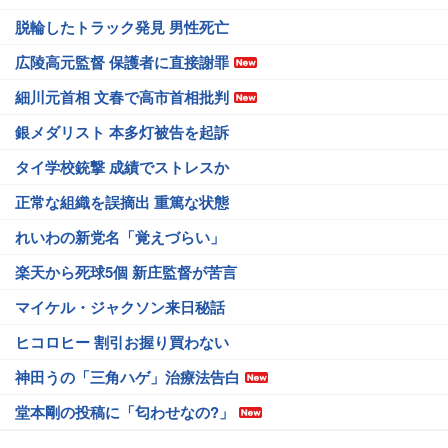
脱輪したトラック発見 男性死亡
広陵高元監督 保護者に直接謝罪
細川元首相 文春で高市首相批判
銀メダリスト 本多灯被告を起訴
タイ学校銃撃 成績でストレスか
正常な組織を誤摘出 重篤な状態
れいわの新党名「覚えづらい」
楽天から死球5個 新庄監督が苦言
マイケル・ジャクソン来日秘話
ヒコロヒー 割引お握り買わない
神田うの「三角ハゲ」治療法告白
堂本剛の投稿に「匂わせなの?」