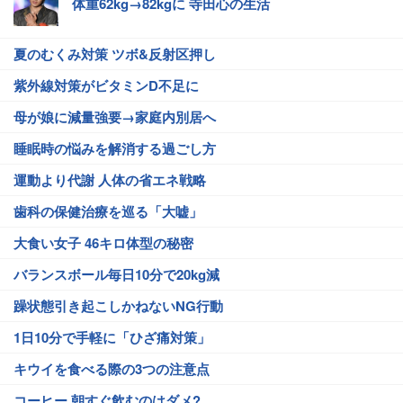
体重62kg→82kgに 寺田心の生活
夏のむくみ対策 ツボ&反射区押し
紫外線対策がビタミンD不足に
母が娘に減量強要→家庭内別居へ
睡眠時の悩みを解消する過ごし方
運動より代謝 人体の省エネ戦略
歯科の保健治療を巡る「大嘘」
大食い女子 46キロ体型の秘密
バランスボール毎日10分で20kg減
躁状態引き起こしかねないNG行動
1日10分で手軽に「ひざ痛対策」
キウイを食べる際の3つの注意点
コーヒー 朝すぐ飲むのはダメ?