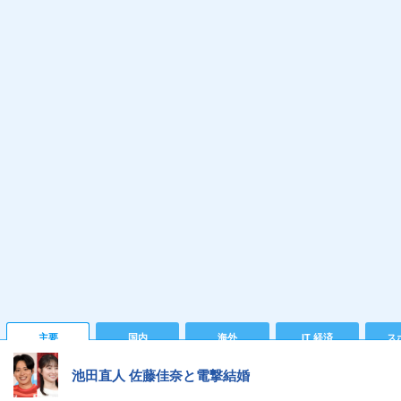
主要
国内
海外
IT 経済
ス
池田直人 佐藤佳奈と電撃結婚