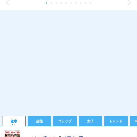
健康
芸能
ゴシップ
女子
トレンド
Y