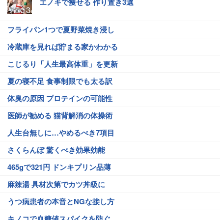
エノキで痩せる 作り置き3選
フライパン1つで夏野菜焼き浸し
冷蔵庫を見れば貯まる家かわかる
こじるり「人生最高体重」を更新
夏の寝不足 食事制限でも太る訳
体臭の原因 プロテインの可能性
医師が勧める 猫背解消の体操術
人生台無しに…やめるべき7項目
さくらんぼ 驚くべき効果効能
465gで321円 ドンキプリン品薄
麻辣湯 具材次第でカツ丼級に
うつ病患者の本音とNGな接し方
キノコで血糖値スパイクを防ぐ