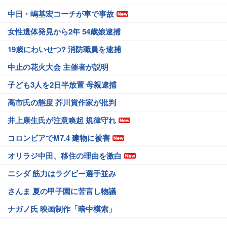
中日・嶋基宏コーチが車で事故
女性遺体発見から2年 54歳娘逮捕
19歳にわいせつ? 消防職員を逮捕
中止の花火大会 主催者が説明
子ども3人を2日半放置 母親逮捕
高市氏の態度 芥川賞作家が批判
井上康生氏が注意喚起 規律守れ
コロンビアでM7.4 建物に被害
オリラジ中田、移住の理由を激白
ニシダ 筋力はラグビー選手並み
さんま 夏の甲子園に苦言し物議
ナガノ氏 映画制作「暗中模索」