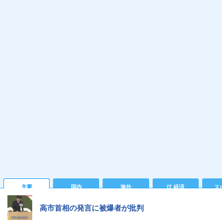
主要
国内
海外
IT 経済
ス
高市首相の発言に被爆者が批判