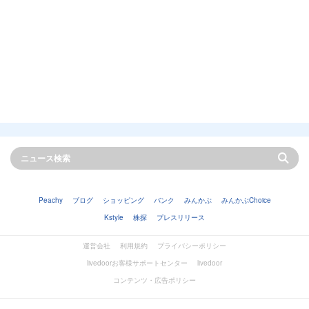
Peachy
ブログ
ショッピング
バンク
みんかぶ
みんかぶChoice
Kstyle
株探
プレスリリース
運営会社
利用規約
プライバシーポリシー
livedoorお客様サポートセンター
livedoor
コンテンツ・広告ポリシー