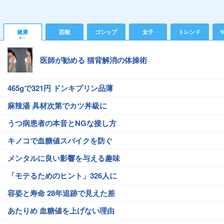
健康
芸能
ゴシップ
女子
トレンド
Y
医師が勧める 猫背解消の体操術
465gで321円 ドンキプリン品薄
麻辣湯 具材次第でカツ丼級に
うつ病患者の本音とNGな接し方
キノコで血糖値スパイクを防ぐ
メンタルに良い影響を与える趣味
「モテるためのヒント」326人に
容姿と寿命 28年追跡で見えた差
あたりめ 血糖値を上げない理由