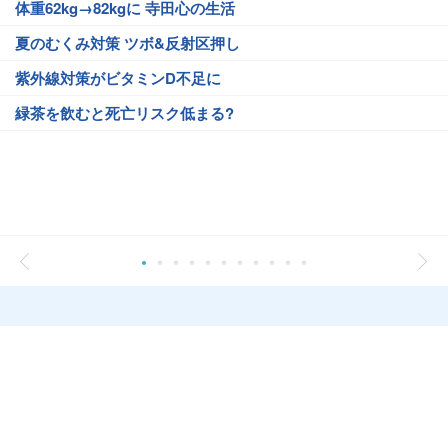
体重62kg→82kgに 寺田心の生活
夏のむくみ対策 ツボ&反射区押し
紫外線対策がビタミンD不足に
緑茶を飲むと死亡リスク低まる?