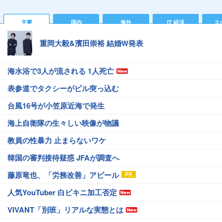
主要
国内
海外
IT 経済
ス
重岡大毅&濱田崇裕 結婚W発表
海水浴で3人が流される 1人死亡
表参道でタクシーがビル突っ込む
台風16号が小笠原近海で発生
海上自衛隊の生々しい映像が物議
教員の性暴力 止まらないワケ
韓国の審判接待疑惑 JFAが調査へ
藤原竜也、「労務改善」アピール
人気YouTuber 白ビキニ加工否定
VIVANT「別班」リアルな実態とは