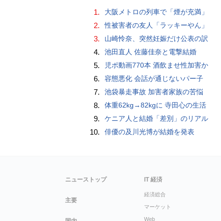
1.
大阪メトロの列車で「煙が充満」
2.
性被害者の友人「ラッキーやん」
3.
山崎怜奈、突然妊娠だけ公表の訳
4.
池田直人 佐藤佳奈と電撃結婚
5.
児ポ動画770本 酒飲ませ性加害か
6.
容態悪化 会話が通じないパー子
7.
池袋暴走事故 加害者家族の苦悩
8.
体重62kg→82kgに 寺田心の生活
9.
ケニア人と結婚「差別」のリアル
10.
俳優の及川光博が結婚を発表
ニューストップ
IT 経済
経済総合
主要
マーケット
Web
国内