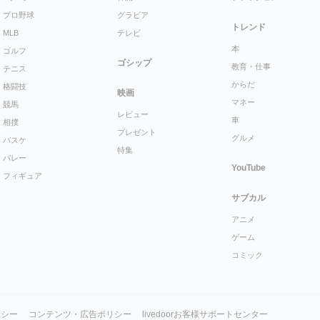
プロ野球
グラビア
トレンド
MLB
テレビ
本
ゴルフ
ゴシップ
教育・仕事
テニス
からだ
格闘技
映画
マネー
競馬
レビュー
車
相撲
プレゼント
グルメ
バスケ
特集
バレー
YouTube
フィギュア
サブカル
アニメ
ゲーム
コミック
リシー
コンテンツ・広告ポリシー
livedoorお客様サポートセンター