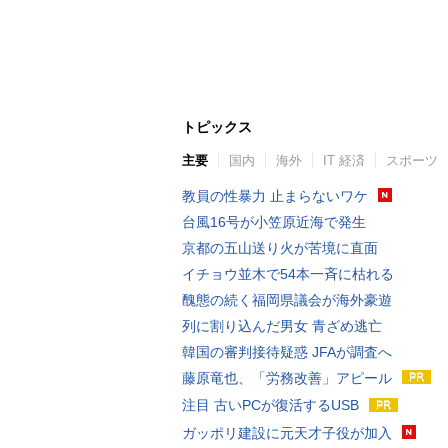
トピックス
主要
国内
海外
IT 経済
スポーツ
教員の性暴力 止まらないワケ
台風16号が小笠原近海で発生
京都の五山送り火が苦境に直面
イチョウ並木で54本一斉に枯れる
醜態の続く福岡県議会が海外豪遊
列に割り込んだ男女 青ざめ逃亡
韓国の審判接待疑惑 JFAが調査へ
藤原竜也、「労務改善」アピール
注目 古いPCが復活するUSB
ガッポリ建設に元天才子役が加入