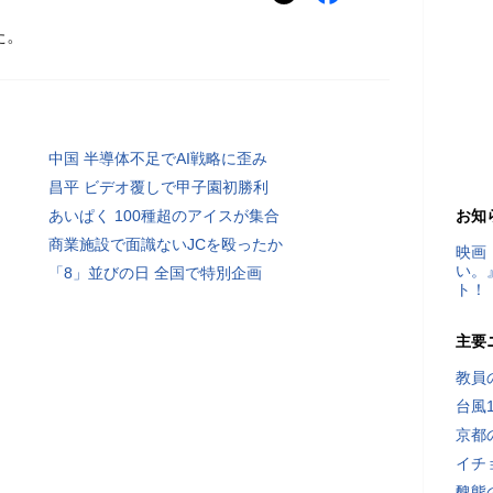
た。
中国 半導体不足でAI戦略に歪み
昌平 ビデオ覆しで甲子園初勝利
あいぱく 100種超のアイスが集合
お知
商業施設で面識ないJCを殴ったか
映画
い。
「8」並びの日 全国で特別企画
ト！
主要
教員
台風
京都
イチ
醜態