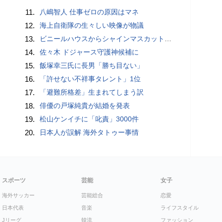
11.
八嶋智人 仕事ゼロの原因はマネ
12.
海上自衛隊の生々しい映像が物議
13.
ビニールハウスからシャインマスカット約200房を盗んだ疑い ネットで販売か 無職の男（42）逮捕 岡山県警
14.
佐々木 ドジャース守護神候補に
15.
飯塚幸三氏に長男「勝ち目ない」
16.
「許せない不祥事タレント」1位
17.
「避難所格差」生まれてしまう訳
18.
俳優の戸塚純貴が結婚を発表
19.
松山ケンイチに「叱責」3000件
20.
日本人が誤解 海外タトゥー事情
スポーツ
芸能
女子
海外サッカー
芸能総合
恋愛
日本代表
音楽
ライフスタイル
Jリーグ
韓流
ファッション