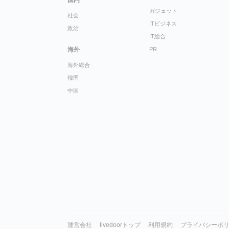
ガジェット
社会
ITビジネス
政治
IT総合
海外
PR
海外総合
韓国
中国
運営会社
livedoorトップ
利用規約
プライバシーポ