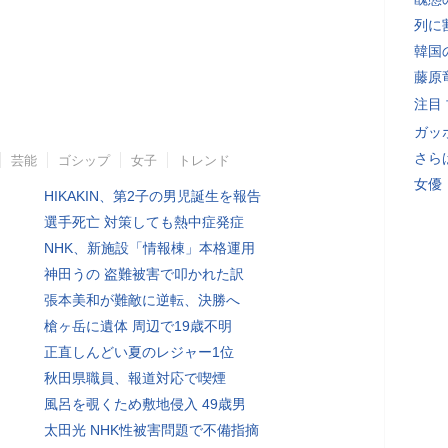
列に
韓国
藤原
注目
ガッ
さら
芸能
ゴシップ
女子
トレンド
女優
HIKAKIN、第2子の男児誕生を報告
選手死亡 対策しても熱中症発症
NHK、新施設「情報棟」本格運用
神田うの 盗難被害で叩かれた訳
張本美和が難敵に逆転、決勝へ
槍ヶ岳に遺体 周辺で19歳不明
正直しんどい夏のレジャー1位
秋田県職員、報道対応で喫煙
風呂を覗くため敷地侵入 49歳男
太田光 NHK性被害問題で不備指摘