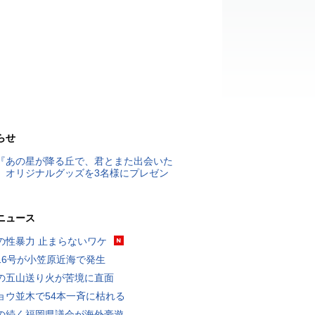
らせ
『あの星が降る丘で、君とまた出会いた
』オリジナルグッズを3名様にプレゼン
ニュース
の性暴力 止まらないワケ
16号が小笠原近海で発生
の五山送り火が苦境に直面
ョウ並木で54本一斉に枯れる
の続く福岡県議会が海外豪遊