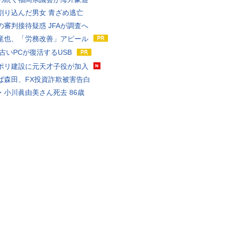
割り込んだ男女 青ざめ逃亡
の審判接待疑惑 JFAが調査へ
竜也、「労務改善」アピール
 古いPCが復活するUSB
ポリ建設に元天才子役が加入
ば森田、FX投資詐欺被害告白
・小川眞由美さん死去 86歳