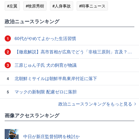
#左翼
#牧原秀樹
#人身事故
#時事ニュース
政治ニュースランキング
60代がやめてよかった生活習慣
1
【徹底解説】高市首相が広島でどう「非核三原則」言及？現状にとどめ将来は明言せず 著書では「邪魔になる」と主張
2
三原じゅん子氏 犬の飼育が物議
3
北朝鮮ミサイルは朝鮮半島東岸付近に落下
4
マックの新制限 配慮ゼロに落胆
5
政治ニュースランキングをもっと見る
画像アクセスランキング
中日が新庄監督招聘を検討か