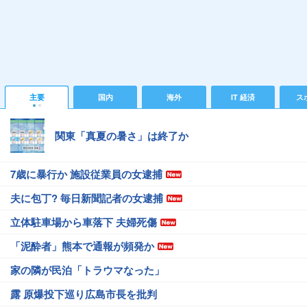
主要
国内
海外
IT 経済
ス
関東「真夏の暑さ」は終了か
7歳に暴行か 施設従業員の女逮捕
夫に包丁? 毎日新聞記者の女逮捕
立体駐車場から車落下 夫婦死傷
「泥酔者」熊本で通報が頻発か
家の隣が民泊「トラウマなった」
露 原爆投下巡り広島市長を批判