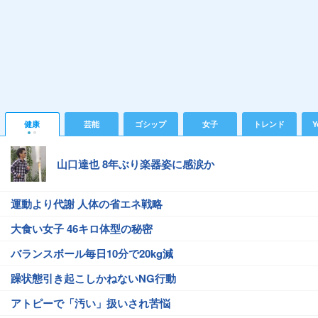
健康
芸能
ゴシップ
女子
トレンド
Y
山口達也 8年ぶり楽器姿に感涙か
運動より代謝 人体の省エネ戦略
大食い女子 46キロ体型の秘密
バランスボール毎日10分で20kg減
躁状態引き起こしかねないNG行動
アトピーで「汚い」扱いされ苦悩