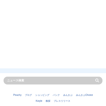
Peachy
ブログ
ショッピング
バンク
みんかぶ
みんかぶChoice
Kstyle
株探
プレスリリース