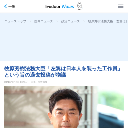
一覧
>
>
>
牧原秀樹法務大臣「左翼は
ニューストップ
国内ニュース
政治ニュース
牧原秀樹法務大臣「左翼は日本人を装った工作員」
という旨の過去投稿が物議
2024年10月2日 19時5分
写真：女性自身