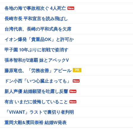
各地の海で事故相次ぐ 4人死亡
長崎市長 平和宣言を読み飛ばし
台湾代表、長崎の平和式典を欠席
イオン爆発「貴重品OK」と許可か
甲子園 10年ぶりに初戦で姿消す
張本智和が2連覇 妹とアベックV
藤原竜也、「労務改善」アピール
ドン小西「いつ心臓止まっても」
新人声優 結婚願望を吐露し反響
有吉 いまだに後悔していること
「VIVANT」ラストで裏切り者判明
重岡大毅&濱田崇裕 結婚W発表