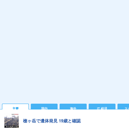
主要
国内
海外
IT 経済
ス
槍ヶ岳で遺体発見 19歳と確認