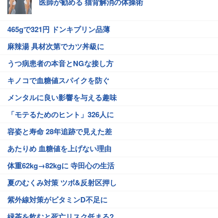
医師が勧める 猫背解消の体操術
465gで321円 ドンキプリン品薄
麻辣湯 具材次第でカツ丼級に
うつ病患者の本音とNGな接し方
キノコで血糖値スパイクを防ぐ
メンタルに良い影響を与える趣味
「モテるためのヒント」326人に
容姿と寿命 28年追跡で見えた差
あたりめ 血糖値を上げない理由
体重62kg→82kgに 寺田心の生活
夏のむくみ対策 ツボ&反射区押し
紫外線対策がビタミンD不足に
緑茶を飲むと死亡リスク低まる?