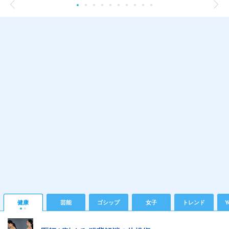
健康
芸能
ゴシップ
女子
トレンド
Y