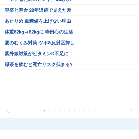
容姿と寿命 28年追跡で見えた差
あたりめ 血糖値を上げない理由
体重62kg→82kgに 寺田心の生活
夏のむくみ対策 ツボ&反射区押し
紫外線対策がビタミンD不足に
緑茶を飲むと死亡リスク低まる?