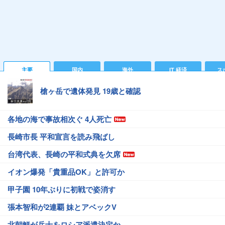
主要
国内
海外
IT 経済
ス
槍ヶ岳で遺体発見 19歳と確認
各地の海で事故相次ぐ 4人死亡
長崎市長 平和宣言を読み飛ばし
台湾代表、長崎の平和式典を欠席
イオン爆発「貴重品OK」と許可か
甲子園 10年ぶりに初戦で姿消す
張本智和が2連覇 妹とアベックV
北朝鮮が兵士をロシア派遣決定か