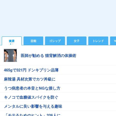
健康
芸能
ゴシップ
女子
トレンド
Y
医師が勧める 猫背解消の体操術
465gで321円 ドンキプリン品薄
麻辣湯 具材次第でカツ丼級に
うつ病患者の本音とNGな接し方
キノコで血糖値スパイクを防ぐ
メンタルに良い影響を与える趣味
「モテるためのヒント」326人に