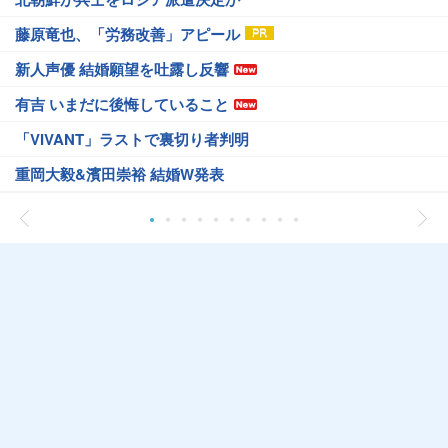
藤原竜也、「労務改善」アピール
新人声優 結婚願望を吐露し反響
有吉 いまだに後悔していること
「VIVANT」ラストで裏切り者判明
重岡大毅&濱田崇裕 結婚W発表