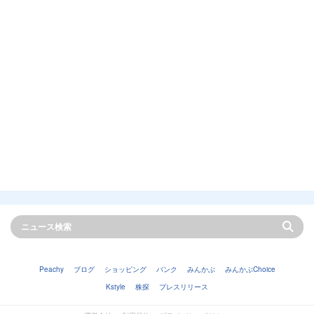
Peachy
ブログ
ショッピング
バンク
みんかぶ
みんかぶChoice
Kstyle
株探
プレスリリース