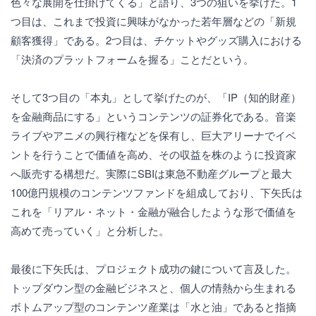
色々な展開を仕掛けてくる」と語り、3つの狙いを挙げた。1
つ目は、これまで投資に興味がなかった若年層などの「新規
顧客獲得」である。2つ目は、チケットやグッズ購入における
「決済のプラットフォームを握る」ことだという。
そして3つ目の「本丸」として挙げたのが、「IP（知的財産）
を金融商品にする」というコンテンツの証券化である。音楽
ライブやアニメの興行権などを保有し、巨大アリーナでイベ
ントを行うことで価値を高め、その収益を株のように投資家
へ販売する構想だ。実際にSBIは東急不動産グループと最大
100億円規模のコンテンツファンドを組成しており、下矢氏は
これを「リアル・ネット・金融が融合したような形で価値を
高めて売っていく」と分析した。
最後に下矢氏は、プロジェクト成功の鍵について言及した。
トップダウン型の金融ビジネスと、個人の情熱から生まれる
ボトムアップ型のコンテンツ産業は「水と油」であると指摘