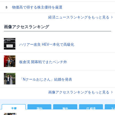
物価高で得する株主優待を厳選
5
経済ニュースランキングをもっと見る
画像アクセスランキング
ハリアー改良 HEV一本化で高級化
板倉滉 開幕戦でまたベンチ外
「Nクールおじさん」結婚を発表
画像アクセスランキングをもっと見る
主要
国内
海外
IT 経済
ス