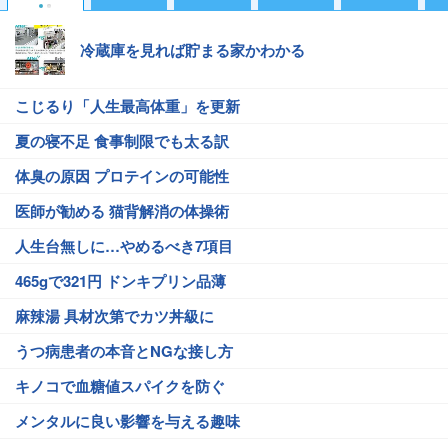
冷蔵庫を見れば貯まる家かわかる
こじるり「人生最高体重」を更新
夏の寝不足 食事制限でも太る訳
体臭の原因 プロテインの可能性
医師が勧める 猫背解消の体操術
人生台無しに…やめるべき7項目
465gで321円 ドンキプリン品薄
麻辣湯 具材次第でカツ丼級に
うつ病患者の本音とNGな接し方
キノコで血糖値スパイクを防ぐ
メンタルに良い影響を与える趣味