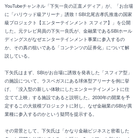
YouTubeチャンネル「下矢一良の正直メディア」が、「お台場
に「ハリウッド級アリーナ」誘致！SBI北尾吉孝氏推進の国家
級プロジェクト【エンターテインメント スフィア】」を公開
した。元テレビ局員の下矢一良氏が、金融業であるSBIホール
ディングスがなぜエンターテインメント事業に参入するの
か、その真の狙いである「コンテンツの証券化」について解
説している。
下矢氏はまず、SBIがお台場に誘致を発表した「スフィア型」
の施設について、ラスベガスにある球体型アリーナを例に挙
げ、「没入型の新しい体験にしたエンターテインメントに仕
立てて上映」する施設であると説明した。2030年の開業を予
定するこの大規模プロジェクトに対し、なぜ金融業のSBIが異
業種に参入するのかという疑問を提示する。
その背景として、下矢氏は「かなり金融ビジネスと密着した