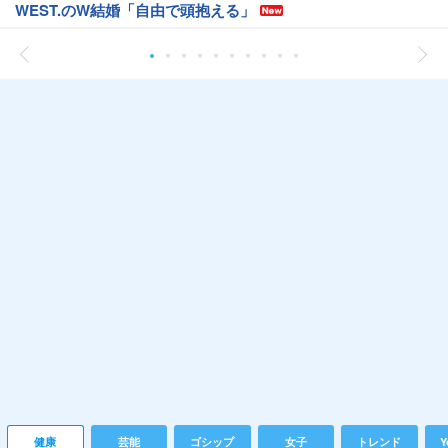
WEST.のW結婚「自由で頭抱える」
健康
芸能
ゴシップ
女子
トレンド
Y