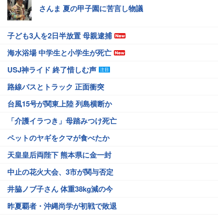
さんま 夏の甲子園に苦言し物議
子ども3人を2日半放置 母親逮捕
海水浴場 中学生と小学生が死亡
USJ神ライド 終了惜しむ声
路線バスとトラック 正面衝突
台風15号が関東上陸 列島横断か
「介護イラつき」母踏みつけ死亡
ペットのヤギをクマが食べたか
天皇皇后両陛下 熊本県に金一封
中止の花火大会、3市が関与否定
井脇ノブ子さん 体重38kg減の今
昨夏覇者・沖縄尚学が初戦で敗退