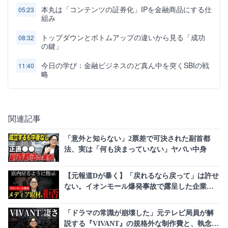
本丸は「コンテンツの証券化」IPを金融商品にする仕
05:23
組み
トップダウンとボトムアップの違いから見る「成功
08:32
の鍵」
今日の学び：金融ビジネスのど真ん中を突くSBIの戦
11:40
略
関連記事
「意外と知らない」2票差で可決された副首都
法、実は「何も決まっていない」ヤバい中身
【元報道Dが暴く】「戻れるなら戻って」は許せ
ない。イオンモール爆発事故で露呈した企業対
応の最悪な現実
「ドラマの常識が崩壊した」元テレビ局員が解
説する『VIVANT』の規格外な制作費と、執念と