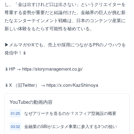
し、「金は出すけれど口は出さない」というクリエイターを
尊重する姿勢が重要だと結論付けた。金融界の巨人が挑む新
たなエンターテインメント戦略は、日本のコンテンツ産業に
新しい体験をもたらす可能性を秘めている。
▶メルマガやXでも、売上や採用につながるPRのノウハウを
発信中！📱
📱HP → https://storymanagement.co.jp/
📱X （旧Twitter） → https://x.com/KazShimoya
YouTubeの動画内容
なぜアリーナを造るのか？スフィア型施設の概要
01:25
金融業のSBIがエンタメ事業に参入する3つの狙い
03:32