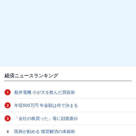
経済ニュースランキング
船井電機 小が大を飲んだ買収術
1
年収500万円 年金額は何で決まる
2
「会社の株買った」母に顔面蒼白
3
医師が勧める 猫背解消の体操術
4