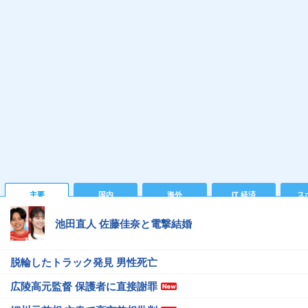
主要
国内
海外
IT 経済
ス
池田直人 佐藤佳奈と電撃結婚
脱輪したトラック発見 男性死亡
広陵高元監督 保護者に直接謝罪