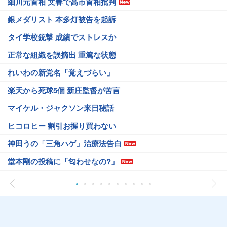
細川元首相 文春で高市首相批判
銀メダリスト 本多灯被告を起訴
タイ学校銃撃 成績でストレスか
正常な組織を誤摘出 重篤な状態
れいわの新党名「覚えづらい」
楽天から死球5個 新庄監督が苦言
マイケル・ジャクソン来日秘話
ヒコロヒー 割引お握り買わない
神田うの「三角ハゲ」治療法告白
堂本剛の投稿に「匂わせなの?」