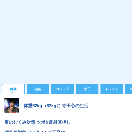
健康
芸能
ゴシップ
女子
トレンド
Y
体重62kg→82kgに 寺田心の生活
夏のむくみ対策 ツボ&反射区押し