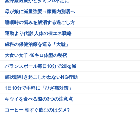
紫外線対策がビタミンD不足に
母が娘に減量強要→家庭内別居へ
睡眠時の悩みを解消する過ごし方
運動より代謝 人体の省エネ戦略
歯科の保健治療を巡る「大嘘」
大食い女子 46キロ体型の秘密
バランスボール毎日10分で20kg減
躁状態引き起こしかねないNG行動
1日10分で手軽に「ひざ痛対策」
キウイを食べる際の3つの注意点
コーヒー 朝すぐ飲むのはダメ?