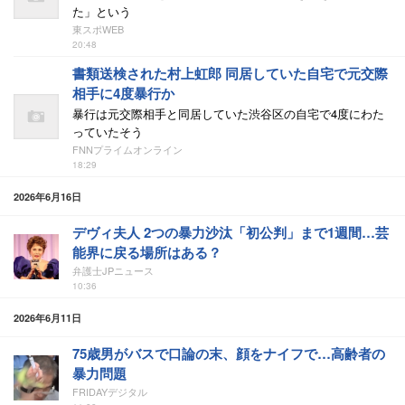
た」という
東スポWEB
20:48
書類送検された村上虹郎 同居していた自宅で元交際
相手に4度暴行か
暴行は元交際相手と同居していた渋谷区の自宅で4度にわた
っていたそう
FNNプライムオンライン
18:29
2026年6月16日
デヴィ夫人 2つの暴力沙汰「初公判」まで1週間…芸
能界に戻る場所はある？
弁護士JPニュース
10:36
2026年6月11日
75歳男がバスで口論の末、顔をナイフで…高齢者の
暴力問題
FRIDAYデジタル