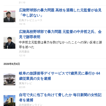
21:10
広陵野球部の暴力問題 高校を退職した元監督が会見
「申し訳ない」
広島テレビニュース
19:15
広陵高校野球部で暴力問題 元監督の中井哲之氏、会
見で謝罪表明
中井哲之元監督は暴力を防げなかったことへの深い反省と謝
罪を述べた
共同通信
12:10
2026年8月6日
岐阜の放課後等デイサービスで7歳男児に暴行か 64
歳従業員の女を逮捕
東海テレビ
22:05
自宅で夫に包丁を向けて脅したか 毎日新聞の女性記
者を逮捕
読売新聞オンライン