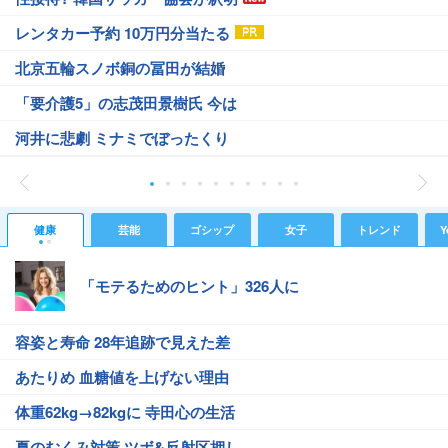
レンタカー予約 10万円分当たる
北京五輪スノボ銅の冨田が結婚
「要介護5」の志茂田景樹氏 今は
河井に悲劇 ミナミでぼったくり
健康
芸能
ゴシップ
女子
トレンド
Y
「モテるためのヒント」326人に
容姿と寿命 28年追跡で見えた差
あたりめ 血糖値を上げない理由
体重62kg→82kgに 寺田心の生活
夏のむくみ対策 ツボ&反射区押し