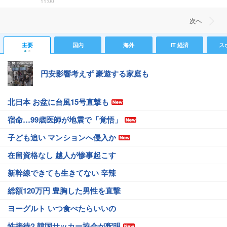
11:00
次ヘ
主要
国内
海外
IT 経済
ス
円安影響考えず 豪遊する家庭も
北日本 お盆に台風15号直撃も
宿命…99歳医師が地震で「覚悟」
子ども追い マンションへ侵入か
在留資格なし 越人が惨事起こす
新幹線できても生きてない 辛辣
総額120万円 豊胸した男性を直撃
ヨーグルト いつ食べたらいいの
性接待? 韓国サッカー協会が釈明