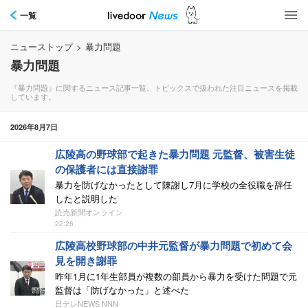
一覧
ニューストップ
>
暴力問題
暴力問題
『暴力問題』に関するニュース記事一覧。トピックスで扱われた注目ニュースを掲載
しています。
2026年8月7日
広陵高の野球部で起きた暴力問題 元監督、被害生徒
の保護者には直接謝罪
暴力を防げなかったとして陳謝し7月に学校の全役職を辞任
したと説明した
読売新聞オンライン
22:26
広陵高校野球部の中井元監督が暴力問題で初めて会
見を開き謝罪
昨年1月に1年生部員が複数の部員から暴力を受けた問題で元
監督は「防げなかった」と述べた
日テレNEWS NNN