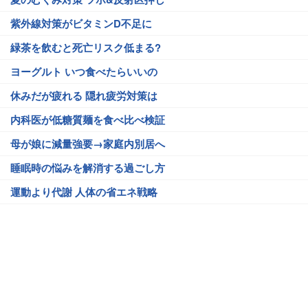
紫外線対策がビタミンD不足に
緑茶を飲むと死亡リスク低まる?
ヨーグルト いつ食べたらいいの
休みだが疲れる 隠れ疲労対策は
内科医が低糖質麺を食べ比べ検証
母が娘に減量強要→家庭内別居へ
睡眠時の悩みを解消する過ごし方
運動より代謝 人体の省エネ戦略