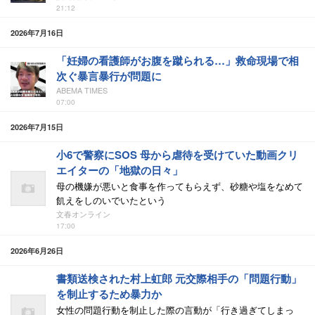
21:12
2026年7月16日
「妊婦の看護師がお腹を蹴られる…」救命現場で相
次ぐ暴言暴行が問題に
ABEMA TIMES
07:00
2026年7月15日
小6で警察にSOS 母から虐待を受けていた動画クリ
エイターの「地獄の日々」
母の機嫌が悪いと食事を作ってもらえず、砂糖や塩をなめて
飢えをしのいでいたという
文春オンライン
17:00
2026年6月26日
書類送検された村上虹郎 元交際相手の「問題行動」
を制止するため暴力か
女性の問題行動を制止した際の言動が「行き過ぎてしまっ