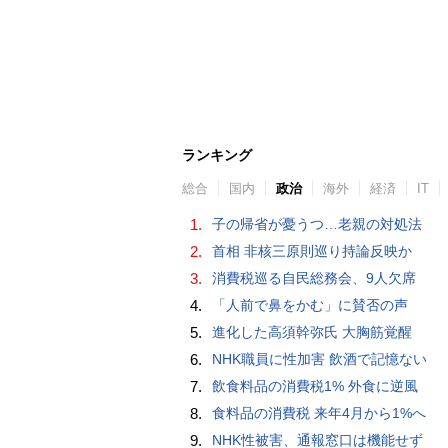
ランキング
総合
国内
政治
海外
経済
IT
1.
子の帰省が憂うつ…老親の対処法
2.
首相 非核三原則巡り持論反映か
3.
消費税巡る自民総務会、9人欠席
4.
「人前で鼻をかむ」に賛否の声
5.
進化した高須幹弥氏 大胸筋覚醒
6.
NHK職員に性加害 飲酒で記憶ない
7.
飲食料品の消費税1% 外食に逆風
8.
食料品の消費税 来年4月から1%へ
9.
NHK性被害、通報窓口は機能せず