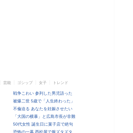
芸能
ゴシップ
女子
トレンド
戦争こわい 参列した男児語った
被爆二世 5歳で「人生終わった」
不倫迫る あなたを妊娠させたい
「大国の横暴」と広島市長が非難
50代女性 誕生日に菓子店で絶句
恐怖の一幕 西松屋で服ズタズタ