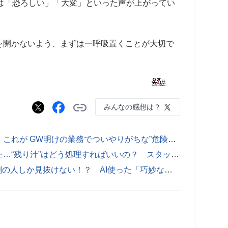
は「恐ろしい」「大変」といった声が上がってい
開かないよう、まずは一呼吸置くことが大切で
みんなの感想は？
【要注意】「えっ…知らなかった」 これが GW明けの業務でついやりがちな”危険行為”の正体です！
【ホテル】客室で「カップ麺」食べた…“残り汁”はどう処理すればいいの？ スタッフが明かした“正解”
【えっ】GW中の“偽”配送メール、2割の人しか見抜けない！？ AI使った「巧妙な詐欺」から資産守る4つの方法