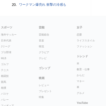
20.
ワークマン爆売れ 衝撃の冷感も
スポーツ
芸能
女子
海外サッカー
芸能総合
恋愛
日本代表
音楽
ライフスタイル
Jリーグ
韓流
ファッション
プロ野球
グラビア
トレンド
MLB
テレビ
本
ゴルフ
ゴシップ
教育・仕事
テニス
からだ
格闘技
映画
マネー
競馬
レビュー
車
相撲
プレゼント
グルメ
バスケ
特集
バレー
YouTube
フィギュア