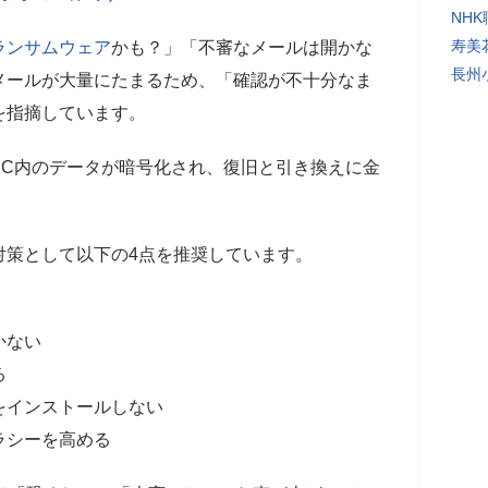
NH
寿美
ランサムウェア
かも？」「不審なメールは開かな
長州
メールが大量にたまるため、「確認が不十分なま
を指摘しています。
PC内のデータが暗号化され、復旧と引き換えに金
。
策として以下の4点を推奨しています。
】
かない
る
をインストールしない
ラシーを高める