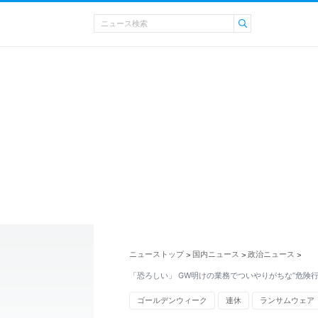
ニューストップ
国内ニュース
政治ニュース
>
>
>
「恐ろしい」 GW明けの業務でついやりがちな”危険行
ゴールデンウィーク
連休
ランサムウェア