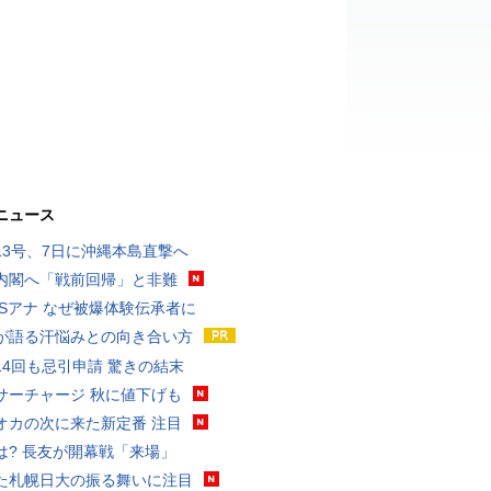
ニュース
13号、7日に沖縄本島直撃へ
内閣へ「戦前回帰」と非難
BSアナ なぜ被爆体験伝承者に
が語る汗悩みとの向き合い方
14回も忌引申請 驚きの結末
サーチャージ 秋に値下げも
オカの次に来た新定番 注目
は? 長友が開幕戦「来場」
た札幌日大の振る舞いに注目