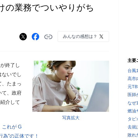
明けの業務でついやりがち
みんなの感想は？
主要
が終了し
台風
はないでし
高市
て、たまっ
元T
いて、政府
医師
が紹介して
なぜ
燃油
写真拡大
タピ
これが G
去就
敗れ
行為”の正体です！