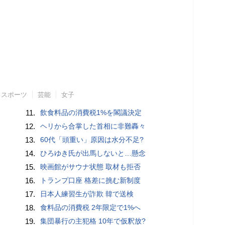
スポーツ
芸能
女子
11.
飲食料品の消費税1%を閣議決定
12.
ヘリから合掌した首相に非難轟々
13.
60代「頭重い」原因は水分不足?
14.
ひろゆき氏が出馬しないと…懸念
15.
映画館がサウナ状態 取材も拒否
16.
トランプ口座 格差に挑む新制度
17.
日本人練習生が詐欺 韓で送検
18.
食料品の消費税 2年限定で1%へ
19.
集団暴行の主犯格 10年で仮釈放?