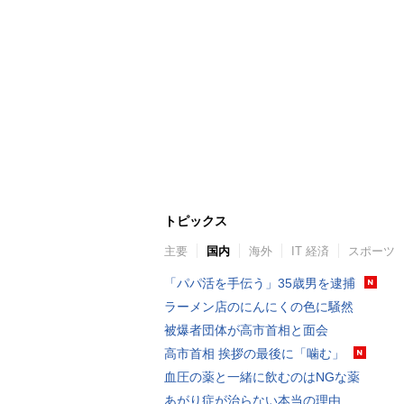
トピックス
主要
国内
海外
IT 経済
スポーツ
「パパ活を手伝う」35歳男を逮捕
ラーメン店のにんにくの色に騒然
被爆者団体が高市首相と面会
高市首相 挨拶の最後に「噛む」
血圧の薬と一緒に飲むのはNGな薬
あがり症が治らない本当の理由