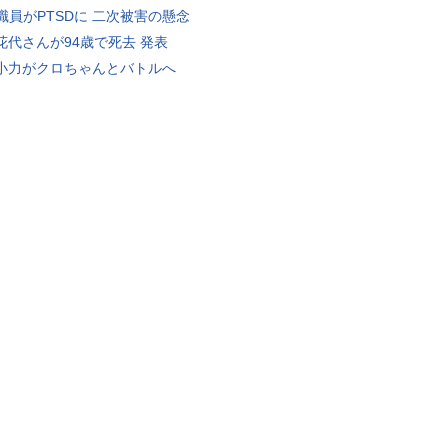
K職員がPTSDに 二次被害の懸念
花代さんが94歳で死去 発表
小力がクロちゃんとバトルへ