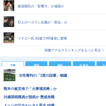
森喜朗氏の「影響力」が減退か
巨人のベテラン左腕が「密会」か
イチロー氏 52歳でHR連発に驚嘆
画像アクセスランキングをもっと見る
主要
国内
海外
IT 経済
ス
女性審判の「2度の誤審」物議
熊本の被災地で「火事場泥棒」か
25歳国税職員が脱税か 懲戒免職
メッシの父ホルヘさん死去 68歳