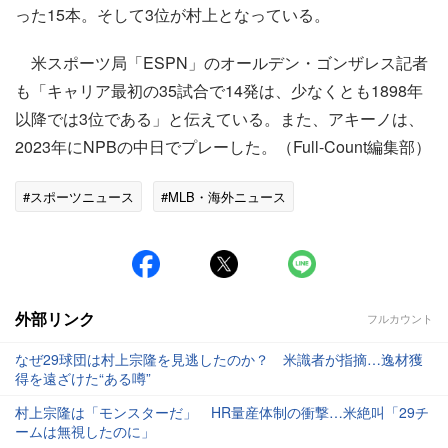
った15本。そして3位が村上となっている。
米スポーツ局「ESPN」のオールデン・ゴンザレス記者
も「キャリア最初の35試合で14発は、少なくとも1898年
以降では3位である」と伝えている。また、アキーノは、
2023年にNPBの中日でプレーした。（Full-Count編集部）
#スポーツニュース
#MLB・海外ニュース
外部リンク
フルカウント
なぜ29球団は村上宗隆を見逃したのか？ 米識者が指摘…逸材獲
得を遠ざけた“ある噂”
村上宗隆は「モンスターだ」 HR量産体制の衝撃…米絶叫「29チ
ームは無視したのに」