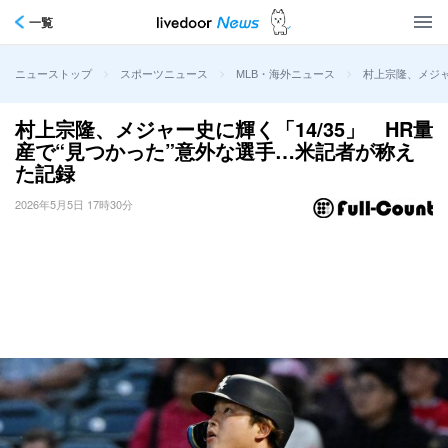
一覧
>
>
>
村上宗隆、メジャ
ニューストップ
スポーツニュース
MLB・海外ニュース
村上宗隆、メジャー史に輝く「14/35」 HR量
産で“見つかった”意外な選手…米記者が称え
た記録
2026年5月5日 17時30分