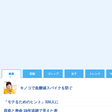
健康
芸能
ゴシップ
女子
トレンド
Y
キノコで血糖値スパイクを防ぐ
「モテるためのヒント」326人に
容姿と寿命 28年追跡で見えた差