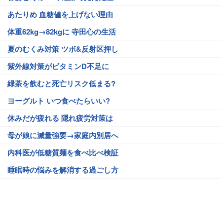
あたりめ 血糖値を上げない理由
体重62kg→82kgに 寺田心の生活
夏のむくみ対策 ツボ&反射区押し
紫外線対策がビタミンD不足に
緑茶を飲むと死亡リスク低まる?
ヨーグルト いつ食べたらいい?
休みだが疲れる 隠れ疲労対策は
母が娘に減量強要→家庭内別居へ
内科医が低糖質麺を食べ比べ検証
睡眠時の悩みを解消する過ごし方