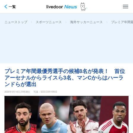
一覧
>
>
>
プレミア年間
ニューストップ
スポーツニュース
海外サッカーニュース
プレミア年間最優秀選手の候補8名が発表！ 首位
アーセナルからライスら3名、マンCからはハーラ
ンドらが選出
2026年5月14日 21時38分
写真：SOCCER KING