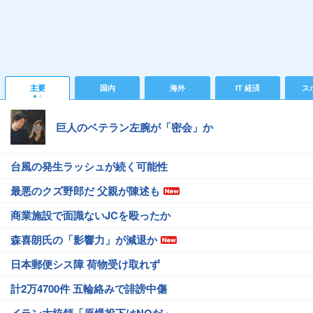
主要
国内
海外
IT 経済
ス
巨人のベテラン左腕が「密会」か
台風の発生ラッシュが続く可能性
最悪のクズ野郎だ 父親が陳述も
商業施設で面識ないJCを殴ったか
森喜朗氏の「影響力」が減退か
日本郵便シス障 荷物受け取れず
計2万4700件 五輪絡みで誹謗中傷