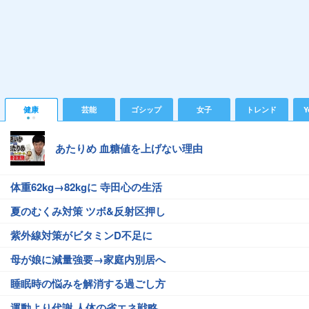
健康
芸能
ゴシップ
女子
トレンド
Y
あたりめ 血糖値を上げない理由
体重62kg→82kgに 寺田心の生活
夏のむくみ対策 ツボ&反射区押し
紫外線対策がビタミンD不足に
母が娘に減量強要→家庭内別居へ
睡眠時の悩みを解消する過ごし方
運動より代謝 人体の省エネ戦略