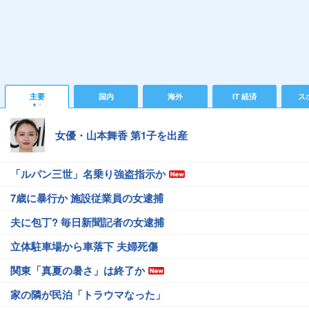
主要
国内
海外
IT 経済
ス
女優・山本舞香 第1子を出産
「ルパン三世」名乗り強盗指示か
7歳に暴行か 施設従業員の女逮捕
夫に包丁? 毎日新聞記者の女逮捕
立体駐車場から車落下 夫婦死傷
関東「真夏の暑さ」は終了か
家の隣が民泊「トラウマなった」