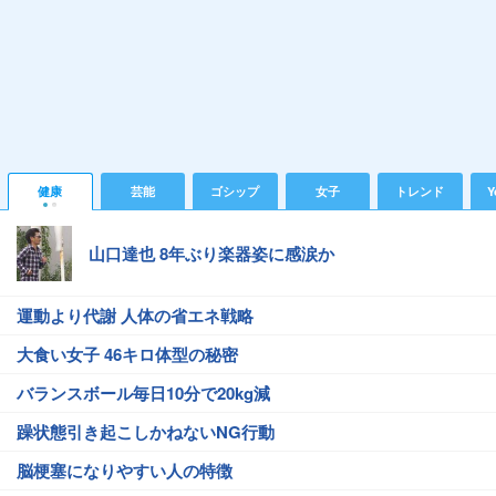
健康
芸能
ゴシップ
女子
トレンド
Y
山口達也 8年ぶり楽器姿に感涙か
運動より代謝 人体の省エネ戦略
大食い女子 46キロ体型の秘密
バランスボール毎日10分で20kg減
躁状態引き起こしかねないNG行動
脳梗塞になりやすい人の特徴