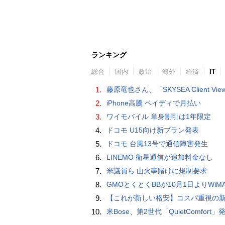
ランキング
総合
国内
政治
海外
経済
IT
1.
藤原竜也さん、「SKYSEA Client View」新CMで「AI労務改善」をアピール 働き方をAIが分析したら「すぐに休んで」と
2.
iPhone高騰 ペイディで月払い
3.
ワイモバイル 単身割引は1年限定
4.
ドコモ U15向け新プラン発表
5.
ドコモ 台風13号で通信障害発生
6.
LINEMO 衛星通信が追加料金なし
7.
米議員ら 山火事賭けに規制要求
8.
GMOとくとくBBが10月1日よりWiMAXなど月額605円値上げ！全6種の重要変更を徹
9.
【これが新しい格安】コスパ重視の新CPUを搭載した「 Beelink EQi Wildcat Lake Core 3 304」をレビューします。なんと10G LANも
10.
米Bose、第2世代「QuietComfort」発表 ノイキャン強化、メガネ着用時の低下