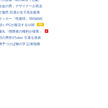
合金の男」デザイナーが死去
で激昂 巨漢が女子高生殺害
サッカー「性接待」SNS紛糾
 古いPCが復活するUSB
蘭丸「喫煙者の権利が侵害」
の男性VTuber 引退を発表
猶予つけば御の字 記者指摘