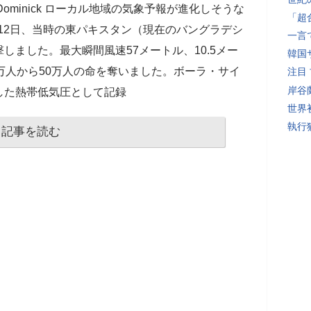
Matthew Dominick ローカル地域の気象予報が進化しそうな
「超
月12日、当時の東パキスタン（現在のバングラデシ
一言
しました。最大瞬間風速57メートル、10.5メー
韓国
万人から50万人の命を奪いました。ボーラ・サイ
注目
岸谷
した熱帯低気圧として記録
世界初
執行
記事を読む