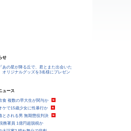
らせ
『あの星が降る丘で、君とまた出会いた
』オリジナルグッズを3名様にプレゼン
ニュース
飲食 複数の早大生が関与か
オケで15歳少女に性暴行か
格とされる男 無期懲役判決
代税務署員 1億円超脱税か
の大誤審? 晴れ舞台で悲劇