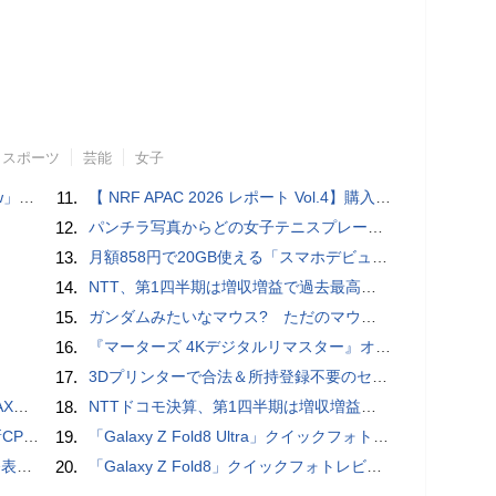
スポーツ
芸能
女子
言われる？
11.
【 NRF APAC 2026 レポート Vol.4】購入の瞬間に眠る価値 Transaction Momentとリテールの次の成長戦略
12.
パンチラ写真からどの女子テニスプレーヤーのものなのか当てるクイズ「Tennis Upskirts」
13.
月額858円で20GB使える「スマホデビュープラン U15」ドコモが提供、ahamoも割引になる親子割も
14.
NTT、第1四半期は増収増益で過去最高 IOWNや分散GPUの取り組みを説明
15.
ガンダムみたいなマウス? ただのマウスとは違うのだよ1944通りの形状に変更できる驚異のマウス
16.
『マーターズ 4Kデジタルリマスター』オールナイト上映、鬼畜な併映作品が決定 全部観たら“生還証”をプレゼント［ホラー通信］
17.
3Dプリンターで合法＆所持登録不要のセミオートマチック銃を自作、発砲試験にも成功した猛者が登場
底解説
18.
NTTドコモ決算、第1四半期は増収増益 通信収入に底打ちの兆し、金融・AIを強化
搭載していますよ
19.
「Galaxy Z Fold8 Ultra」クイックフォトレビュー
を抑制
20.
「Galaxy Z Fold8」クイックフォトレビュー