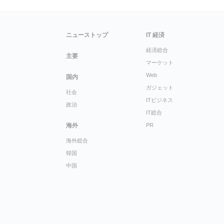
ニューストップ
IT 経済
経済総合
主要
マーケット
Web
国内
ガジェット
社会
ITビジネス
政治
IT総合
海外
PR
海外総合
韓国
中国