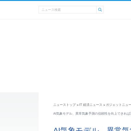
ニューストップ
IT 経済ニュース
ガジェットニュ
>
>
AI気象モデル、異常気象予測の信頼性を向上できれば
AI気象モデル、異常