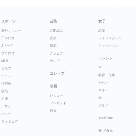
スポーツ
芸能
女子
海外サッカー
芸能総合
恋愛
日本代表
音楽
ライフスタイル
Jリーグ
韓流
ファッション
プロ野球
グラビア
トレンド
MLB
テレビ
本
ゴルフ
ゴシップ
教育・仕事
テニス
からだ
格闘技
映画
マネー
競馬
レビュー
車
相撲
プレゼント
グルメ
バスケ
特集
バレー
YouTube
フィギュア
サブカル