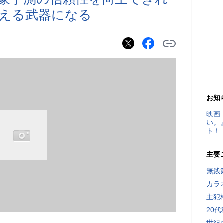
える武器になる
お知
映画
い。
ト！
主要
無銭
カラ
主犯
20
世紀