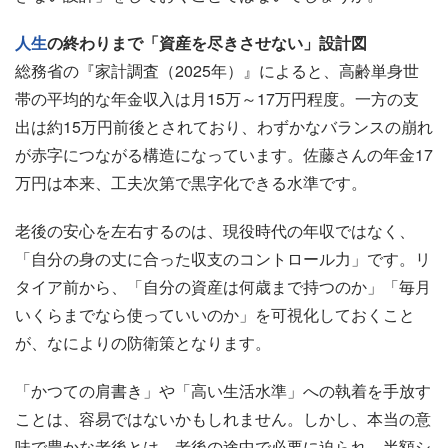
人生
の終わりまで「資産を尽きさせない」設計図
総務省の『家計調査（2025年）』によると、高齢単身世
帯の平均的な年金収入は月15万～17万円程度。一方の支
出は約15万円前後とされており、わずかなバランスの崩れ
が赤字につながる構造になっています。佐藤さんの年金17
万円は本来、工夫次第で黒字化できる水準です。
老後の安心を左右するのは、現役時代の年収ではなく、
「自分の身の丈に合った収支のコントロール力」です。リ
タイア前から、「自分の資産は何歳まで持つのか」「毎月
いくらまでなら使っていいのか」を可視化しておくこと
が、なによりの防衛策となります。
「かつての肩書き」や「高い生活水準」への執着を手放す
ことは、容易ではないかもしれません。しかし、本当の意
味で豊かな老後とは、老後の途中で必要に迫られ、半額シ