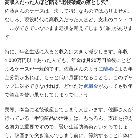
高収入だった人ほど陥る“老後破綻の落とし穴”
佐藤さんのケースは、決して特別なものではありません。
むしろ、現役時代に高収入だった人ほど、支出のコントロ
ールができていないまま老後を迎えてしまう傾向がありま
す。
特に、年金生活に入ると収入は大きく減少します。年収
1,000万円以上あった人でも、年金は月20万円前後にとど
まるケースが一般的です。佐藤さんのように
離婚
による年
金分割があれば、もっと低い月額になることも。このギャ
ップに対応できなければ、どれだけ
退職金
があっても数年
で資産を使い果たしてしまうでしょう。
実際、本当に老後破産してしまう人はいます。佐藤さんが
行っている「半額商品の活用」は、もちろん、支出を抑え
る努力は重要ですので、賢い生活防衛術といえるでしょ
う。破産まで突き進んでしまう前に、節約すること自体に