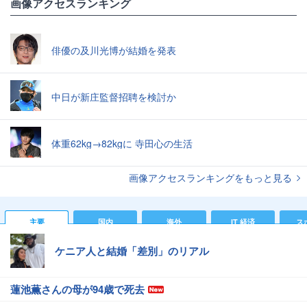
画像アクセスランキング
俳優の及川光博が結婚を発表
中日が新庄監督招聘を検討か
体重62kg→82kgに 寺田心の生活
画像アクセスランキングをもっと見る
主要
国内
海外
IT 経済
ス
ケニア人と結婚「差別」のリアル
蓮池薫さんの母が94歳で死去