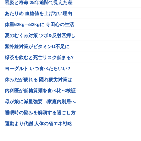
容姿と寿命 28年追跡で見えた差
あたりめ 血糖値を上げない理由
体重62kg→82kgに 寺田心の生活
夏のむくみ対策 ツボ&反射区押し
紫外線対策がビタミンD不足に
緑茶を飲むと死亡リスク低まる?
ヨーグルト いつ食べたらいい?
休みだが疲れる 隠れ疲労対策は
内科医が低糖質麺を食べ比べ検証
母が娘に減量強要→家庭内別居へ
睡眠時の悩みを解消する過ごし方
運動より代謝 人体の省エネ戦略