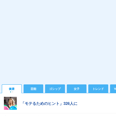
健康
芸能
ゴシップ
女子
トレンド
Y
「モテるためのヒント」326人に