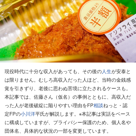
現役時代に十分な収入があっても、その後の
人生
が安泰と
は限りません。むしろ高収入だった人ほど、当時の金銭感
覚を引きずり、老後に思わぬ苦境に立たされるケースも。
本記事では、佐藤さん（仮名）の事例とともに、高収入だ
った人が老後破綻に陥りやすい理由をFP
相談
ねっと・認
定FPの
小川洋
平氏が解説します。※本記事は実話をベース
に構成していますが、プライバシー保護のため、個人名や
団体名、具体的な状況の一部を変更しています。