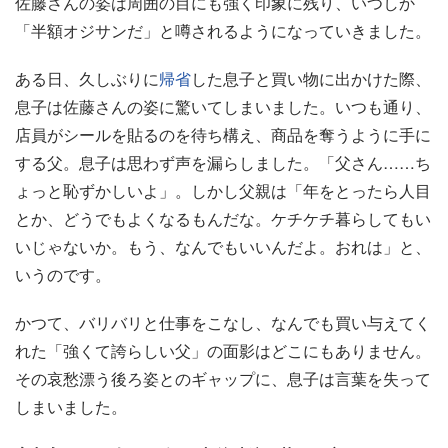
佐藤さんの姿は周囲の目にも強く印象に残り、いつしか
「半額オジサンだ」と噂されるようになっていきました。
ある日、久しぶりに
帰省
した息子と買い物に出かけた際、
息子は佐藤さんの姿に驚いてしまいました。いつも通り、
店員がシールを貼るのを待ち構え、商品を奪うように手に
する父。息子は思わず声を漏らしました。「父さん……ち
ょっと恥ずかしいよ」。しかし父親は「年をとったら人目
とか、どうでもよくなるもんだな。ケチケチ暮らしてもい
いじゃないか。もう、なんでもいいんだよ。おれは」と、
いうのです。
かつて、バリバリと仕事をこなし、なんでも買い与えてく
れた「強くて誇らしい父」の面影はどこにもありません。
その哀愁漂う後ろ姿とのギャップに、息子は言葉を失って
しまいました。