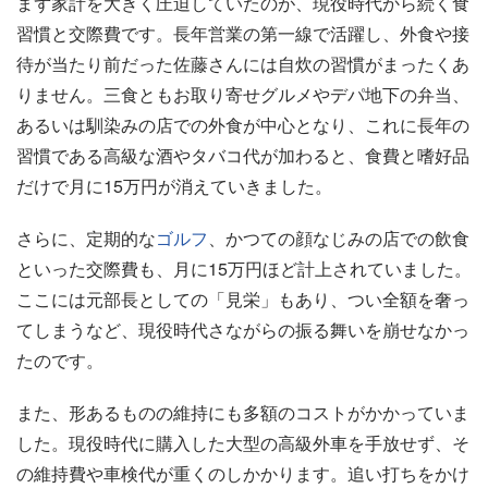
まず家計を大きく圧迫していたのが、現役時代から続く食
習慣と交際費です。長年営業の第一線で活躍し、外食や接
待が当たり前だった佐藤さんには自炊の習慣がまったくあ
りません。三食ともお取り寄せグルメやデパ地下の弁当、
あるいは馴染みの店での外食が中心となり、これに長年の
習慣である高級な酒やタバコ代が加わると、食費と嗜好品
だけで月に15万円が消えていきました。
さらに、定期的な
ゴルフ
、かつての顔なじみの店での飲食
といった交際費も、月に15万円ほど計上されていました。
ここには元部長としての「見栄」もあり、つい全額を奢っ
てしまうなど、現役時代さながらの振る舞いを崩せなかっ
たのです。
また、形あるものの維持にも多額のコストがかかっていま
した。現役時代に購入した大型の高級外車を手放せず、そ
の維持費や車検代が重くのしかかります。追い打ちをかけ