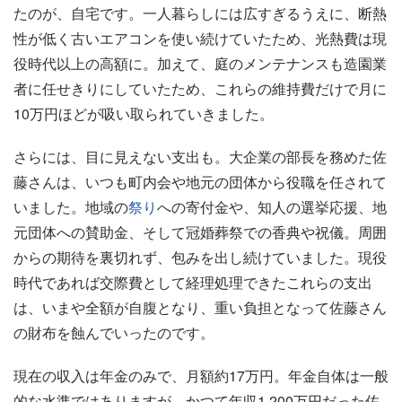
たのが、自宅です。一人暮らしには広すぎるうえに、断熱
性が低く古いエアコンを使い続けていたため、光熱費は現
役時代以上の高額に。加えて、庭のメンテナンスも造園業
者に任せきりにしていたため、これらの維持費だけで月に
10万円ほどが吸い取られていきました。
さらには、目に見えない支出も。大企業の部長を務めた佐
藤さんは、いつも町内会や地元の団体から役職を任されて
いました。地域の
祭り
への寄付金や、知人の選挙応援、地
元団体への賛助金、そして冠婚葬祭での香典や祝儀。周囲
からの期待を裏切れず、包みを出し続けていました。現役
時代であれば交際費として経理処理できたこれらの支出
は、いまや全額が自腹となり、重い負担となって佐藤さん
の財布を蝕んでいったのです。
現在の収入は年金のみで、月額約17万円。年金自体は一般
的な水準ではありますが、かつて年収1,200万円だった佐