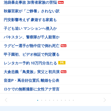
池袋暴走事故 加害者家族の苦悩
秋篠宮家が「ご静養」されない訳
円安影響考えず 豪遊する家庭も
子ども追い マンションへ侵入か
パキスタン、警察隊が千人殺害か
ラグビー選手が熱中症で倒れ死亡
甲子園初、ビデオ検証で判定覆る
レンタカー予約 10万円分当たる
大倉忠義「鳥貴族」実父と初共演
音楽P・蔦谷好位置氏 離婚を公表
ロケでの無断撮影に女性アナ苦言