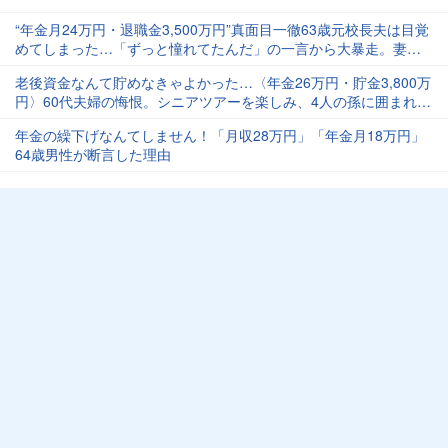
“年金月24万円・退職金3,500万円”真面目一徹63歳元校長夫は目覚
めてしまった…「ずっと憧れてたんだ」の一言から大暴走。妻は
夫をタコ殴り、息子は思考停止、半年で溶かした〈貯金額〉【FP
老後資金なんて貯めなきゃよかった…〈年金26万円・貯金3,800万
が解説】
円〉60代夫婦の悔恨。シニアツアーを楽しみ、4人の孫に囲まれ、
幸せなセカンドライフのはずが“ため息が止まらない”理由
年金の繰下げなんてしません！「月収28万円」「年金月18万円」
64歳男性が断言した理由