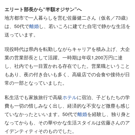
エリート部長から“半額オジサン”へ
地方都市で一人暮らしを営む佐藤健二さん（仮名／73歳）
は、50代で
離婚
し、若いころに建てた自宅で静かな生活を
送っています。
現役時代は県内を転勤しながらキャリアを積み上げ、大企
業の営業部長として活躍。一時期は年収1,200万円に達
し、社内でも一目置かれる存在でした。営業職ということ
もあり、夜の付き合いも多く、高級店での会食や接待が日
常の一部となっていました。
私生活でも家族旅行で高級
ホテル
に宿泊、子どもたちの学
費も一切の惜しみなく出し、経済的な不安など微塵も感じ
ていなかったといいます。50代で
離婚
を経験し、独り身と
なってからも、その華やかな生活スタイルは佐藤さんのア
イデンティティそのものでした。