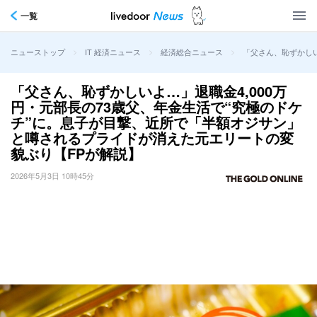
一覧
>
>
>
「父さん、恥ずかしい
ニューストップ
IT 経済ニュース
経済総合ニュース
「父さん、恥ずかしいよ…」退職金4,000万
円・元部長の73歳父、年金生活で“究極のドケ
チ”に。息子が目撃、近所で「半額オジサン」
と噂されるプライドが消えた元エリートの変
貌ぶり【FPが解説】
2026年5月3日 10時45分