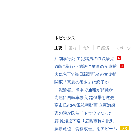
トピックス
主要
国内
海外
IT 経済
スポーツ
江別暴行死 主犯格男の判決争点
7歳に暴行か 施設従業員の女逮捕
夫に包丁? 毎日新聞記者の女逮捕
関東「真夏の暑さ」は終了か
「泥酔者」熊本で通報が頻発か
高速に自転車侵入 路側帯を逆走
高市氏のPV風視察動画 立憲激怒
家の隣が民泊「トラウマなった」
露 原爆投下巡り広島市長を批判
藤原竜也「労務改善」をアピール