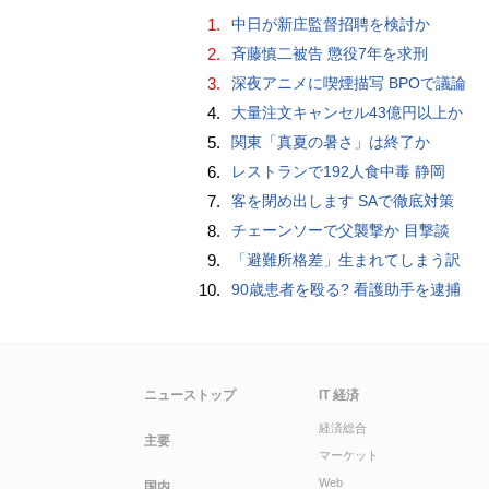
1.
中日が新庄監督招聘を検討か
2.
斉藤慎二被告 懲役7年を求刑
3.
深夜アニメに喫煙描写 BPOで議論
4.
大量注文キャンセル43億円以上か
5.
関東「真夏の暑さ」は終了か
6.
レストランで192人食中毒 静岡
7.
客を閉め出します SAで徹底対策
8.
チェーンソーで父襲撃か 目撃談
9.
「避難所格差」生まれてしまう訳
10.
90歳患者を殴る? 看護助手を逮捕
ニューストップ
IT 経済
経済総合
主要
マーケット
Web
国内