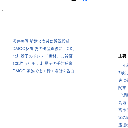
た。
沢井美優 離婚公表後に近況投稿
DAIGO反省 妻の出産直後に「GK」
北川景子のドレス「素材」に賛否
主要
100均も活用 北川景子の手芸反響
江別
DAIGO 家族でよく行く場所を告白
7歳
夫に
関東
「泥
高速
高市
家の
露 