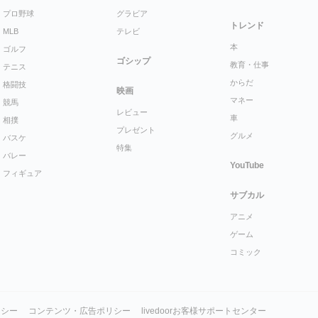
プロ野球
グラビア
トレンド
MLB
テレビ
本
ゴルフ
ゴシップ
教育・仕事
テニス
からだ
格闘技
映画
マネー
競馬
レビュー
車
相撲
プレゼント
グルメ
バスケ
特集
バレー
YouTube
フィギュア
サブカル
アニメ
ゲーム
コミック
リシー
コンテンツ・広告ポリシー
livedoorお客様サポートセンター