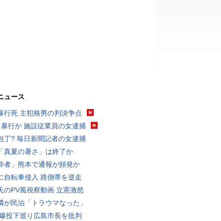
ニュース
暴行死 主犯格男の判決争点
に暴行か 施設従業員の女逮捕
包丁? 毎日新聞記者の女逮捕
「真夏の暑さ」は終了か
酔者」熊本で通報が頻発か
に自転車侵入 路側帯を逆走
氏のPV風視察動画 立憲激怒
隣が民泊「トラウマなった」
原爆投下巡り広島市長を批判