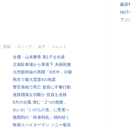
藤原
NG
アジ
芸能
ゴシップ
女子
トレンド
女優・山本舞香 第1子を出産
立体駐車場から車落下 夫婦死傷
九州新幹線の再開「8月中」示唆
熊本で最大震度4の地震
警官発砲で死亡 直前に不審行動
道路標識を切断か 役員を送検
8月の台風 潜む「2つの危険」
れいわ「いのちの党」に変更へ
無期刑の「終身刑化」傾向続く
映画スパイダーマン ソニー最高