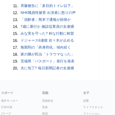
11.
斉藤被告に「多目的トイレ以下」
12.
NHK職員性被害 出演者に怒りの声
13.
「泥酔者」熊本で通報が頻発か
14.
7歳に暴行か 施設従業員の女逮捕
15.
みな実を守った? 粋な行動に称賛
16.
ドジャース6連敗 佐々木が止める
17.
無期刑の「終身刑化」傾向続く
18.
家の隣が民泊「トラウマなった」
19.
茨城県「パスポート」発行を発表
20.
夫に包丁? 毎日新聞記者の女逮捕
スポーツ
芸能
女子
海外サッカー
芸能総合
恋愛
日本代表
音楽
ライフスタイル
Jリーグ
韓流
ファッション