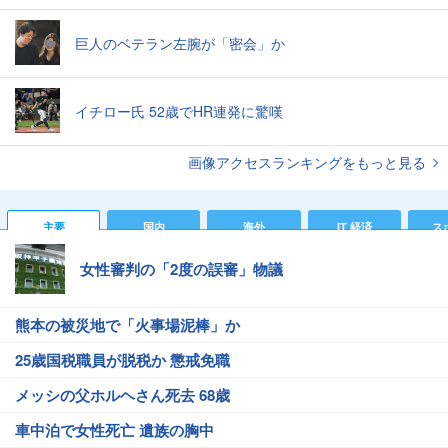
巨人のベテラン左腕が「密会」か
イチロー氏 52歳でHR連発に驚嘆
画像アクセスランキングをもっと見る
主要
国内
海外
IT 経済
ス
女性審判の「2度の誤審」物議
熊本の被災地で「火事場泥棒」か
25歳国税職員が脱税か 懲戒免職
メッシの父ホルヘさん死去 68歳
車中泊で女性死亡 遺族の胸中