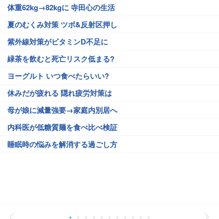
体重62kg→82kgに 寺田心の生活
夏のむくみ対策 ツボ&反射区押し
紫外線対策がビタミンD不足に
緑茶を飲むと死亡リスク低まる?
ヨーグルト いつ食べたらいい?
休みだが疲れる 隠れ疲労対策は
母が娘に減量強要→家庭内別居へ
内科医が低糖質麺を食べ比べ検証
睡眠時の悩みを解消する過ごし方