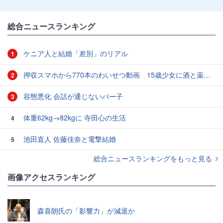
総合ニュースランキング
ケニア人と結婚「差別」のリアル
1
押収スマホから770本のわいせつ動画 15歳少女に酒と薬飲ませ性的暴行か 54歳男を再逮捕 「薬もありますよ」とSNSで誘い出し
2
容態悪化 会話が通じないパー子
3
体重62kg→82kgに 寺田心の生活
4
池田直人 佐藤佳奈と電撃結婚
5
総合ニュースランキングをもっと見る
画像アクセスランキング
森喜朗氏の「影響力」が減退か