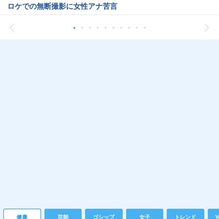
ロケでの無断撮影に女性アナ苦言
健康
芸能
ゴシップ
女子
トレンド
Y