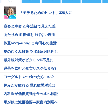
「モテるためのヒント」326人に
容姿と寿命 28年追跡で見えた差
あたりめ 血糖値を上げない理由
体重62kg→82kgに 寺田心の生活
夏のむくみ対策 ツボ&反射区押し
紫外線対策がビタミンD不足に
緑茶を飲むと死亡リスク低まる?
ヨーグルト いつ食べたらいい?
休みだが疲れる 隠れ疲労対策は
内科医が低糖質麺を食べ比べ検証
母が娘に減量強要→家庭内別居へ