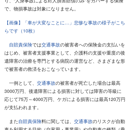
り、“人身事故による対人損害賠償のみ”をカバーする保険
で、物損事故は対象になりません。
【画像】「車が大変なことに…」悲惨な事故の様子がこち
らです（10枚）
自賠責保険
では
交通事故
の被害者への保険金の支払いを
はじめ、被害者支援事業として、介護料の支援や重度の後
遺障害の治療を専門とする病院の運営など、さまざまな形
で被害者の救済をおこなっています。
一例として、
交通事故
の被害者が死亡した場合は最高
3000万円、後遺障害による損害に対しては障害の等級に
応じて75万～4000万円、ケガによる損害には最高120万円
が支払われます。
また
自賠責保険
料に関しては、
交通事故
のリスクが自動
車を利用する目的（自家用・事業用）や自動車の種類（乗