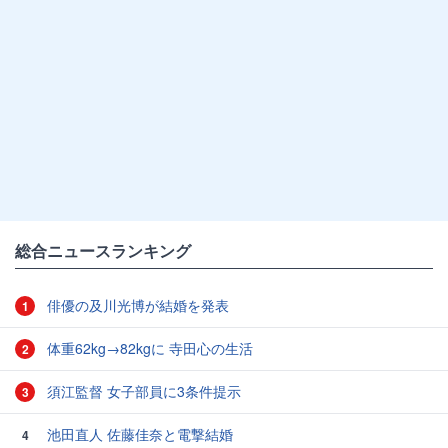
総合ニュースランキング
俳優の及川光博が結婚を発表
1
体重62kg→82kgに 寺田心の生活
2
須江監督 女子部員に3条件提示
3
池田直人 佐藤佳奈と電撃結婚
4