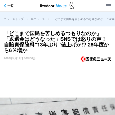
一覧
>
>
「どこまで国民を苦しめるつもりなのか」「返還金は
ニューストップ
車ニュース
「どこまで国民を苦しめるつもりなのか」
「返還金はどうなった」SNSでは怒りの声！
自賠責保険料“13年ぶり”値上げか!? 26年度か
ら6％増か
2026年4月17日 10時30分