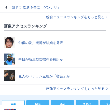
朝ドラ 次週予告に「ゲンナリ」
5
総合ニュースランキングをもっと見る
画像アクセスランキング
俳優の及川光博が結婚を発表
中日が新庄監督招聘を検討か
巨人のベテラン左腕が「密会」か
画像アクセスランキングをもっと見る
主要
国内
海外
IT 経済
ス