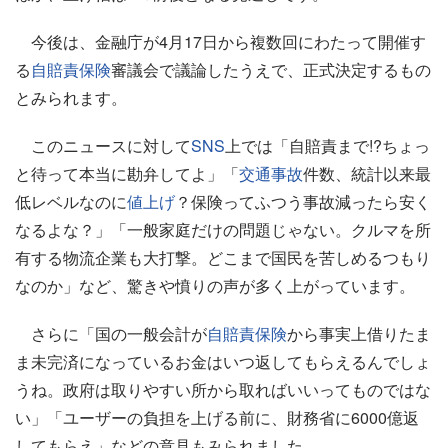
今後は、金融庁が4月17日から複数回にわたって開催す
る
自賠責保険
審議会で議論したうえで、正式決定するもの
とみられます。
このニュースに対して
SNS
上では「自賠責まで!?ちょっ
と待って本当に勘弁してよ」「
交通事故
件数、統計以来最
低レベルなのに
値上げ
？保険ってふつう事故減ったら安く
なるよな？」「一般家庭だけの問題じゃない。クルマを所
有する物流企業も大打撃。どこまで国民を苦しめるつもり
なのか」など、驚きや憤りの声が多く上がっています。
さらに「国の一般会計が
自賠責保険
から事実上借りたま
ま未完済になっているお金はいつ返してもらえるんでしょ
うね。政府は取りやすい所から取ればいいってものではな
い」「ユーザーの負担を上げる前に、財務省に6000億返
してもらえ」などの意見もみられました。