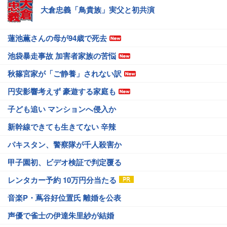
大倉忠義「鳥貴族」実父と初共演
蓮池薫さんの母が94歳で死去
池袋暴走事故 加害者家族の苦悩
秋篠宮家が「ご静養」されない訳
円安影響考えず 豪遊する家庭も
子ども追い マンションへ侵入か
新幹線できても生きてない 辛辣
パキスタン、警察隊が千人殺害か
甲子園初、ビデオ検証で判定覆る
レンタカー予約 10万円分当たる
音楽P・蔦谷好位置氏 離婚を公表
声優で雀士の伊達朱里紗が結婚