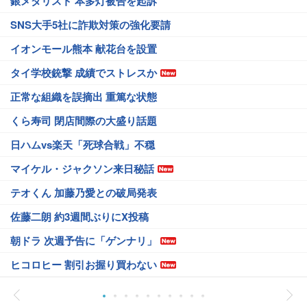
銀メダリスト 本多灯被告を起訴
SNS大手5社に詐欺対策の強化要請
イオンモール熊本 献花台を設置
タイ学校銃撃 成績でストレスか
正常な組織を誤摘出 重篤な状態
くら寿司 閉店間際の大盛り話題
日ハムvs楽天「死球合戦」不穏
マイケル・ジャクソン来日秘話
テオくん 加藤乃愛との破局発表
佐藤二朗 約3週間ぶりにX投稿
朝ドラ 次週予告に「ゲンナリ」
ヒコロヒー 割引お握り買わない