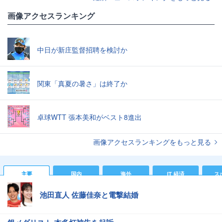
画像アクセスランキング
中日が新庄監督招聘を検討か
関東「真夏の暑さ」は終了か
卓球WTT 張本美和がベスト8進出
画像アクセスランキングをもっと見る
主要
国内
海外
IT 経済
ス
池田直人 佐藤佳奈と電撃結婚