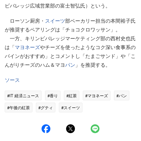
ビバレッジ広域営業部の富士智弘氏）という。
ローソン厨房・
スイーツ
部ベーカリー担当の本間裕子氏
が推奨するペアリングは「チョコクロワッサン」。
一方、キリンビバレッジマーケティング部の西村史也氏
は「
マヨネーズ
やチーズを使ったようなコク深い食事系の
パインがおすすめ」とコメントし「たまごサンド」や「こ
んがりチーズのハム＆マヨ
パン
」を推奨する。
ソース
#IT 経済ニュース
#香り
#紅茶
#マヨネーズ
#パン
#午後の紅茶
#グティ
#スイーツ