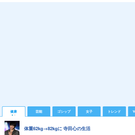
健康
芸能
ゴシップ
女子
トレンド
Y
体重62kg→82kgに 寺田心の生活