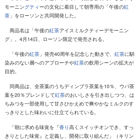
モーニン
グティ
ーの文化に着目して朝専用の「午後の
紅
茶
」をローソンと共同開発した。
商品名は「午後の
紅茶
アイスミルクティーデモーニン
グ」。4月14日、ローソン限定で発売される。
「午後の
紅茶
」発売40周年を記念した動きで、
紅茶
に馴
染みのない層へのアプローチや
紅茶
の飲用シーンの拡大が
目的。
同商品は、全茶葉のうちディンブラ茶葉を10％、ウバ茶
葉を20％ブレンドして
紅茶
のおいしさを引き出しつつ、は
ちみつを一部使用して甘さひかえめで爽やかなミルクのす
っきりとした味わいに仕立てられている。
「朝に求める味覚を『
香り
高くスイッチオンでき、すっ
きりとした味覚』と定義し、開発に取り組んだ」（キリン