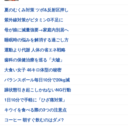
夏のむくみ対策 ツボ&反射区押し
紫外線対策がビタミンD不足に
母が娘に減量強要→家庭内別居へ
睡眠時の悩みを解消する過ごし方
運動より代謝 人体の省エネ戦略
歯科の保健治療を巡る「大嘘」
大食い女子 46キロ体型の秘密
バランスボール毎日10分で20kg減
躁状態引き起こしかねないNG行動
1日10分で手軽に「ひざ痛対策」
キウイを食べる際の3つの注意点
コーヒー 朝すぐ飲むのはダメ?