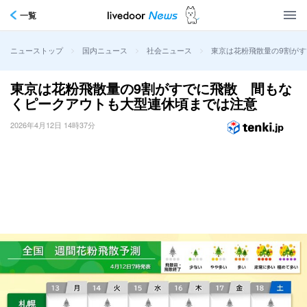
一覧
>
>
>
東京は花粉飛散量の9割が
ニューストップ
国内ニュース
社会ニュース
東京は花粉飛散量の9割がすでに飛散 間もな
くピークアウトも大型連休頃までは注意
2026年4月12日 14時37分