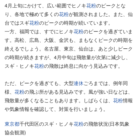
4月上旬にかけて、広い範囲でヒノキ
花粉
のピークとな
り、各地で極めて多くの
花粉
が観測されました。また、仙
台ではスギ
花粉
のピークの時期が続いています。
一方、福岡では、すでにヒノキ
花粉
のピークを過ぎていま
す。高松、広島、大阪、金沢も、まもなくピークの時期を
終えるでしょう。名古屋、東京、仙台は、あと少しピーク
の時期が続きますが、4月中旬は飛散量が次第に減少し、
スギ・ヒノキ
花粉
の飛散は終息に向かう見込みです。
ただ、ピークを過ぎても、大型
連休
ごろまでは、例年同
様、
花粉
の飛ぶ所がある見込みです。風が強い日などは、
飛散量が多くなることもあります。しばらくは、
花粉
情報
や気象情報を確認して、対策を行いましょう。
東京都
千代田区のスギ・ヒノキ
花粉
の飛散状況(日本気象
協会観測)