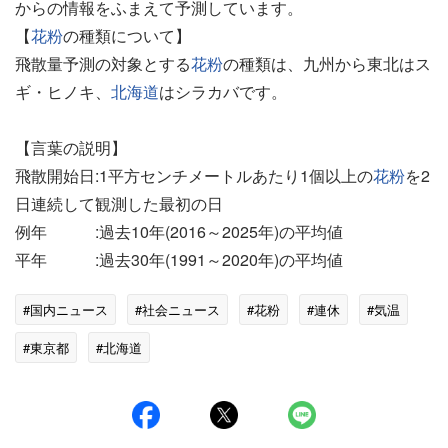
からの情報をふまえて予測しています。
【
花粉
の種類について】
飛散量予測の対象とする
花粉
の種類は、九州から東北はス
ギ・ヒノキ、
北海道
はシラカバです。
【言葉の説明】
飛散開始日:1平方センチメートルあたり1個以上の
花粉
を2
日連続して観測した最初の日
例年 :過去10年(2016～2025年)の平均値
平年 :過去30年(1991～2020年)の平均値
#国内ニュース
#社会ニュース
#花粉
#連休
#気温
#東京都
#北海道