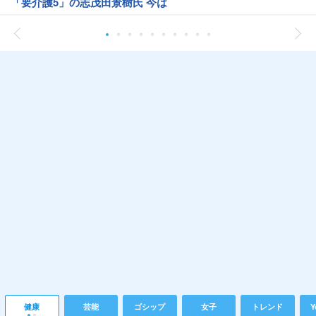
「要介護5」の志茂田景樹氏 今は
健康
芸能
ゴシップ
女子
トレンド
Y