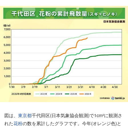
図は、
東京都
千代田区(日本気象協会観測)で1cm²に観測さ
れた
花粉
の数を累計したグラフです。今年(オレンジ色)と