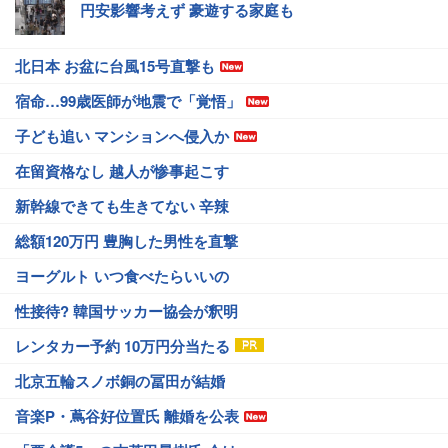
円安影響考えず 豪遊する家庭も
北日本 お盆に台風15号直撃も
宿命…99歳医師が地震で「覚悟」
子ども追い マンションへ侵入か
在留資格なし 越人が惨事起こす
新幹線できても生きてない 辛辣
総額120万円 豊胸した男性を直撃
ヨーグルト いつ食べたらいいの
性接待? 韓国サッカー協会が釈明
レンタカー予約 10万円分当たる
北京五輪スノボ銅の冨田が結婚
音楽P・蔦谷好位置氏 離婚を公表