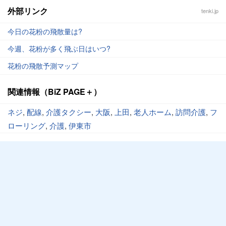
外部リンク
tenki.jp
今日の花粉の飛散量は?
今週、花粉が多く飛ぶ日はいつ?
花粉の飛散予測マップ
関連情報（BiZ PAGE＋）
ネジ
,
配線
,
介護タクシー
,
大阪
,
上田
,
老人ホーム
,
訪問介護
,
フ
ローリング
,
介護
,
伊東市