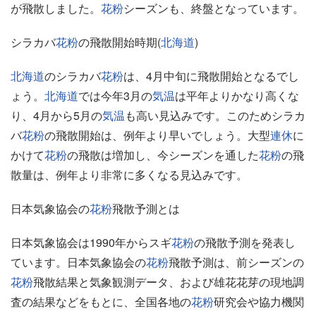
が飛散しました。
花粉
シーズンも、終盤となっています。
シラカバ
花粉
の飛散開始時期(
北海道
)
北海道
のシラカバ
花粉
は、4月中旬に飛散開始となるでし
ょう。
北海道
では今年3月の
気温
は平年よりかなり高くな
り、4月から5月の
気温
も高い見込みです。このためシラカ
バ
花粉
の飛散開始は、例年より早いでしょう。大型
連休
に
かけて
花粉
の飛散は増加し、今シーズンを通した
花粉
の飛
散量は、例年より非常に多くなる見込みです。
日本気象協会の
花粉
飛散予測とは
日本気象協会は1990年からスギ
花粉
の飛散予測を発表し
ています。日本気象協会の
花粉
飛散予測は、前シーズンの
花粉
飛散結果と気象観測データ、および雄花花芽の現地調
査の結果などをもとに、全国各地の
花粉
研究会や協力機関