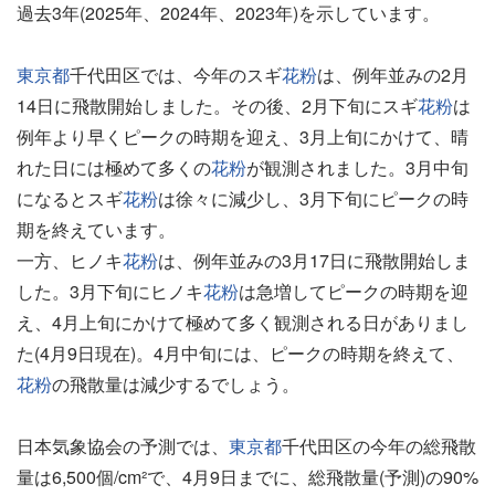
過去3年(2025年、2024年、2023年)を示しています。
東京都
千代田区では、今年のスギ
花粉
は、例年並みの2月
14日に飛散開始しました。その後、2月下旬にスギ
花粉
は
例年より早くピークの時期を迎え、3月上旬にかけて、晴
れた日には極めて多くの
花粉
が観測されました。3月中旬
になるとスギ
花粉
は徐々に減少し、3月下旬にピークの時
期を終えています。
一方、ヒノキ
花粉
は、例年並みの3月17日に飛散開始しま
した。3月下旬にヒノキ
花粉
は急増してピークの時期を迎
え、4月上旬にかけて極めて多く観測される日がありまし
た(4月9日現在)。4月中旬には、ピークの時期を終えて、
花粉
の飛散量は減少するでしょう。
日本気象協会の予測では、
東京都
千代田区の今年の総飛散
量は6,500個/cm²で、4月9日までに、総飛散量(予測)の90%