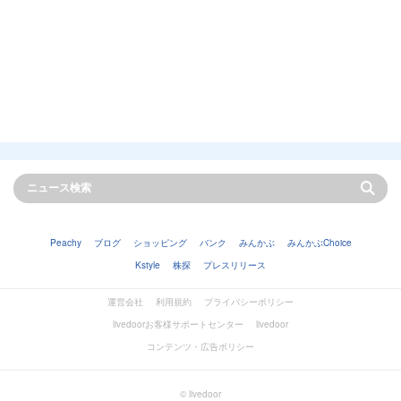
Peachy
ブログ
ショッピング
バンク
みんかぶ
みんかぶChoice
Kstyle
株探
プレスリリース
運営会社
利用規約
プライバシーポリシー
livedoorお客様サポートセンター
livedoor
コンテンツ・広告ポリシー
© livedoor