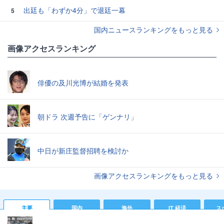
出廷も「わずか4分」で退廷一幕
5
国内ニュースランキングをもっと見る
画像アクセスランキング
俳優の及川光博が結婚を発表
朝ドラ 次週予告に「ゲンナリ」
中日が新庄監督招聘を検討か
画像アクセスランキングをもっと見る
主要
国内
海外
IT 経済
ス