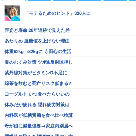
「モテるためのヒント」326人に
容姿と寿命 28年追跡で見えた差
あたりめ 血糖値を上げない理由
体重62kg→82kgに 寺田心の生活
夏のむくみ対策 ツボ&反射区押し
紫外線対策がビタミンD不足に
緑茶を飲むと死亡リスク低まる?
ヨーグルト いつ食べたらいいの
休みだが疲れる 隠れ疲労対策は
内科医が低糖質麺を食べ比べ検証
母が娘に減量強要→家庭内別居へ