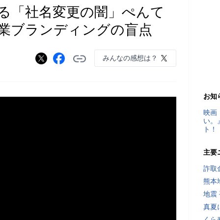
る「社名変更の闇」ぺんて
業ブランディングの盲点
みんなの感想は？
お知
映画
い。
ト！
主要
詐取
熊本
地震
真夏
くら