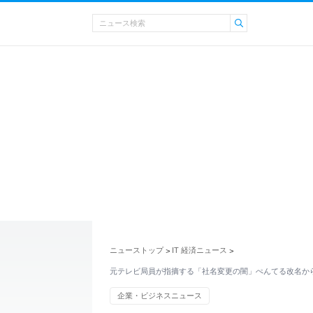
ニューストップ
IT 経済ニュース
>
>
元テレビ局員が指摘する「社名変更の闇」ぺんてる改名か
企業・ビジネスニュース