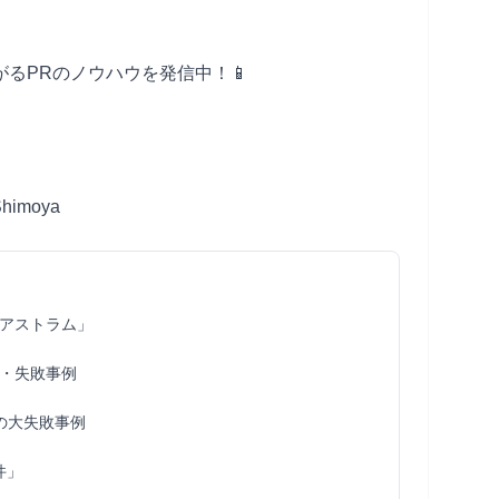
がるPRのノウハウを発信中！📱
p/
Shimoya
アストラム」
・失敗事例
の大失敗事例
件」