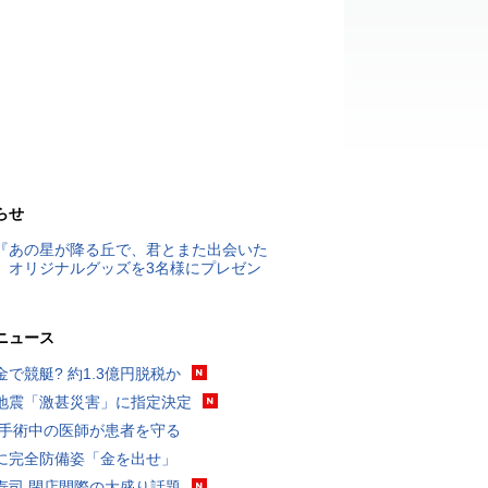
らせ
『あの星が降る丘で、君とまた出会いた
』オリジナルグッズを3名様にプレゼン
ニュース
金で競艇? 約1.3億円脱税か
地震「激甚災害」に指定決定
 手術中の医師が患者を守る
に完全防備姿「金を出せ」
寿司 閉店間際の大盛り話題