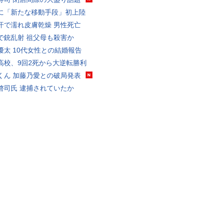
に「新たな移動手段」初上陸
汗で濡れ皮膚乾燥 男性死亡
で銃乱射 祖父母も殺害か
優太 10代女性との結婚報告
高校、9回2死から大逆転勝利
くん 加藤乃愛との破局発表
啓司氏 逮捕されていたか