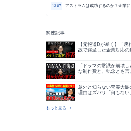
アストラムは成功するのか？企業に
13:07
関連記事
【元報道Dが暴く】「戻
故で露呈した企業対応の
「ドラマの常識が崩壊した
な制作費と、執念とも言
意外と知らない奄美大島
理由はズバリ「何もない
もっと見る