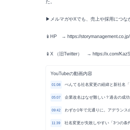
た。
▶メルマガやXでも、売上や採用につな
📱HP → https://storymanagement.co.j
📱X （旧Twitter） → https://x.com/Kaz
YouTubeの動画内容
ぺんてる社名変更の経緯と新社名「
01:08
企業改名はなぜ難しい？過去の成功
05:07
わずか1年で元通りに。アデランス
09:42
社名変更が失敗しやすい「3つの条
11:39