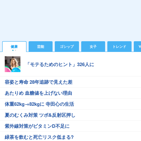
健康
芸能
ゴシップ
女子
トレンド
Y
「モテるためのヒント」326人に
容姿と寿命 28年追跡で見えた差
あたりめ 血糖値を上げない理由
体重62kg→82kgに 寺田心の生活
夏のむくみ対策 ツボ&反射区押し
紫外線対策がビタミンD不足に
緑茶を飲むと死亡リスク低まる?