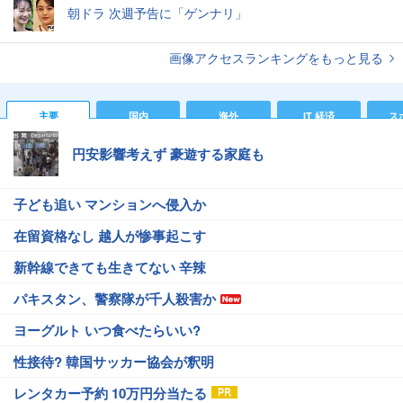
朝ドラ 次週予告に「ゲンナリ」
画像アクセスランキングをもっと見る
主要
国内
海外
IT 経済
ス
円安影響考えず 豪遊する家庭も
子ども追い マンションへ侵入か
在留資格なし 越人が惨事起こす
新幹線できても生きてない 辛辣
パキスタン、警察隊が千人殺害か
ヨーグルト いつ食べたらいい?
性接待? 韓国サッカー協会が釈明
レンタカー予約 10万円分当たる