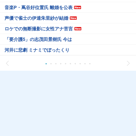
音楽P・蔦谷好位置氏 離婚を公表
声優で雀士の伊達朱里紗が結婚
ロケでの無断撮影に女性アナ苦言
「要介護5」の志茂田景樹氏 今は
河井に悲劇 ミナミでぼったくり