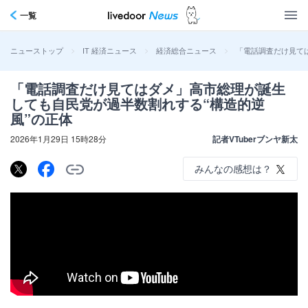
一覧
>
>
>
「電話調査だけ見て
ニューストップ
IT 経済ニュース
経済総合ニュース
「電話調査だけ見てはダメ」高市総理が誕生
しても自民党が過半数割れする“構造的逆
風”の正体
2026年1月29日 15時28分
記者VTuberブンヤ新太
みんなの感想は？