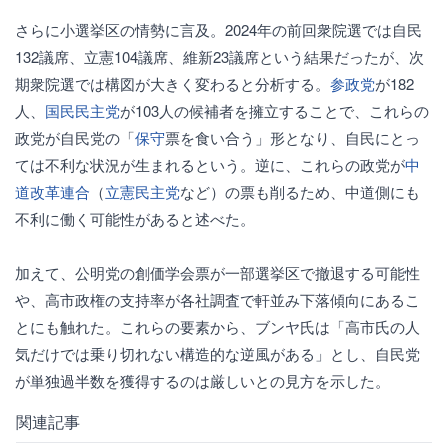
さらに小選挙区の情勢に言及。2024年の前回衆院選では自民
132議席、立憲104議席、維新23議席という結果だったが、次
期衆院選では構図が大きく変わると分析する。
参政党
が182
人、
国民民主党
が103人の候補者を擁立することで、これらの
政党が自民党の「
保守
票を食い合う」形となり、自民にとっ
ては不利な状況が生まれるという。逆に、これらの政党が
中
道改革連合
（
立憲民主党
など）の票も削るため、中道側にも
不利に働く可能性があると述べた。
加えて、公明党の創価学会票が一部選挙区で撤退する可能性
や、高市政権の支持率が各社調査で軒並み下落傾向にあるこ
とにも触れた。これらの要素から、ブンヤ氏は「高市氏の人
気だけでは乗り切れない構造的な逆風がある」とし、自民党
が単独過半数を獲得するのは厳しいとの見方を示した。
関連記事