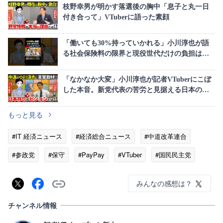
枝野幸男が明かす落選後の胸中「息子と丸一日
付き合って」VTuberに語った素顔
「働いても30%持っていかれる」小川淳也が語
る社会保険料の限界と現役世代だけの負担はお
かしいという現実
「なかなか大変」小川淳也が記者VTuberにこぼ
した本音。新党代表の苦労と見据える日本の再
建ビジョン
もっと見る
#IT 経済ニュース
#経済総合ニュース
#中道改革連合
#参政党
#保守
#PayPay
#VTuber
#国民民主党
#立憲民主党
みんなの感想は？
チャンネル情報