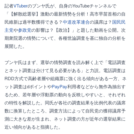
記者
VTuber
のブンヤ氏が、自身のYouTubeチャンネルで
「【解散総選挙】激動の最新情勢を分析！高市早苗首相の自
民維新は過半数獲得できる？
中道改革連合
の議席は？
国民民
主党
や
参政党
の影響は？【政治】」と題した動画を公開。次
期衆院選の情勢について、各種世論調査を基に独自の分析を
展開した。
ブンヤ氏はまず、選挙の情勢調査を読み解く上で「電話調査
とネット調査は分けて見る必要がある」と力説。電話調査は
RDD方式で高齢者層や組織票に強く出る傾向がある一方、ネ
ット調査はdポイントや
PayPay
利用者などから無作為抽出す
るため、若年層や浮動票の動向を反映しやすいと、それぞれ
の特性を解説した。同氏が各社の調査結果を比例代表の議席
数に換算したところ、調査方法によって自民党の獲得議席予
測に大きな差が生まれ、ネット調査の方が近年の選挙結果に
近い傾向があると指摘した。