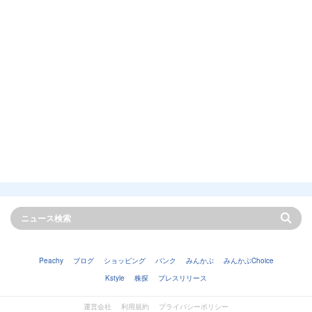
Peachy
ブログ
ショッピング
バンク
みんかぶ
みんかぶChoice
Kstyle
株探
プレスリリース
運営会社
利用規約
プライバシーポリシー