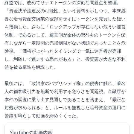
終盤では、改めてサナエトークンの深刻な問題点を整理。
「資金決済法違反の可能性」という資料を示しつつ、本来必
要な暗号資産交換業の登録をせずにトークンを売買した疑い
を指摘した。さらに「ロックアップが存在しない危うい運営
体制」であるとして、運営側が全体の65%ものトークンを保
有しながら一定期間の売却制限がない状態であったことを危
険視。「価格が上がったタイミングで一気に運営者が売却
し、利確して逃走する恐れがある」と、投資家が大きな不利
益を被る構造を解説した。
最後には、「政治家のパブリシティ権」の侵害に触れ、著名
人の顧客吸引力を無断で利用する危うさを問題視。金融庁が
本件の調査に乗り出す見通しであることを踏まえ、「厳正な
対処が求められる」と、ルールを無視した暗号資産の運用に
警鐘を鳴らして動画を締めくくった。
YouTubeの動画内容