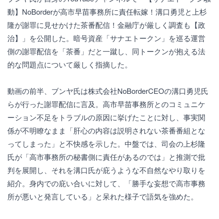
動】NoBorderが高市早苗事務所に責任転嫁！溝口勇児と上杉
隆が謝罪に見せかけた茶番配信！金融庁が厳しく調査も【政
治】」を公開した。暗号資産「サナエトークン」を巡る運営
側の謝罪配信を「茶番」だと一蹴し、同トークンが抱える法
的な問題点について厳しく指摘した。
動画の前半、ブンヤ氏は株式会社NoBorderCEOの溝口勇児氏
らが行った謝罪配信に言及。高市早苗事務所とのコミュニケ
ーション不足をトラブルの原因に挙げたことに対し、事実関
係が不明瞭なまま「肝心の内容は説明されない茶番番組とな
ってしまった」と不快感を示した。中盤では、司会の上杉隆
氏が「高市事務所の秘書側に責任があるのでは」と推測で批
判を展開し、それを溝口氏が庇うような不自然なやり取りを
紹介。身内での庇い合いに対して、「勝手な妄想で高市事務
所が悪いと発言している」と呆れた様子で語気を強めた。