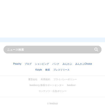
Peachy
ブログ
ショッピング
バンク
みんかぶ
みんかぶChoice
Kstyle
株探
プレスリリース
運営会社
利用規約
プライバシーポリシー
livedoorお客様サポートセンター
livedoor
コンテンツ・広告ポリシー
© livedoor