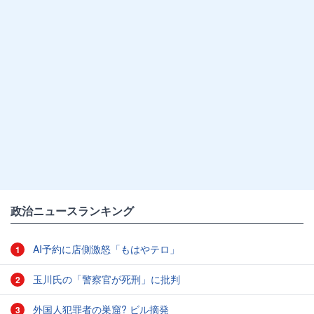
政治ニュースランキング
AI予約に店側激怒「もはやテロ」
1
玉川氏の「警察官が死刑」に批判
2
外国人犯罪者の巣窟? ビル摘発
3