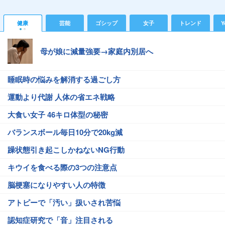
健康
芸能
ゴシップ
女子
トレンド
Y
母が娘に減量強要→家庭内別居へ
睡眠時の悩みを解消する過ごし方
運動より代謝 人体の省エネ戦略
大食い女子 46キロ体型の秘密
バランスボール毎日10分で20kg減
躁状態引き起こしかねないNG行動
キウイを食べる際の3つの注意点
脳梗塞になりやすい人の特徴
アトピーで「汚い」扱いされ苦悩
認知症研究で「音」注目される