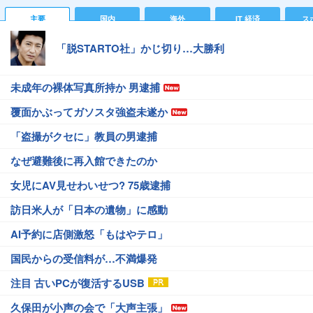
主要
国内
海外
IT 経済
ス
「脱STARTO社」かじ切り…大勝利
未成年の裸体写真所持か 男逮捕
覆面かぶってガソスタ強盗未遂か
「盗撮がクセに」教員の男逮捕
なぜ避難後に再入館できたのか
女児にAV見せわいせつ? 75歳逮捕
訪日米人が「日本の遺物」に感動
AI予約に店側激怒「もはやテロ」
国民からの受信料が…不満爆発
注目 古いPCが復活するUSB
久保田が小声の会で「大声主張」