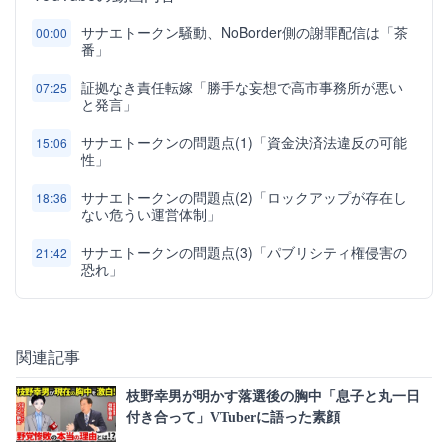
サナエトークン騒動、NoBorder側の謝罪配信は「茶
00:00
番」
証拠なき責任転嫁「勝手な妄想で高市事務所が悪い
07:25
と発言」
サナエトークンの問題点(1)「資金決済法違反の可能
15:06
性」
サナエトークンの問題点(2)「ロックアップが存在し
18:36
ない危うい運営体制」
サナエトークンの問題点(3)「パブリシティ権侵害の
21:42
恐れ」
関連記事
枝野幸男が明かす落選後の胸中「息子と丸一日
付き合って」VTuberに語った素顔