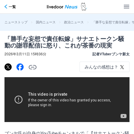
一覧
>
>
>
「勝手な妄想で責任転嫁」
ニューストップ
国内ニュース
政治ニュース
「勝手な妄想で責任転嫁」サナエトークン騒
動の謝罪配信に怒り、これが茶番の現実
2026年3月11日 15時36分
記者VTuberブンヤ新太
みんなの感想は？
ブンヤ氏が自身のYouTubeチャンネルで「【サナエトークン騒