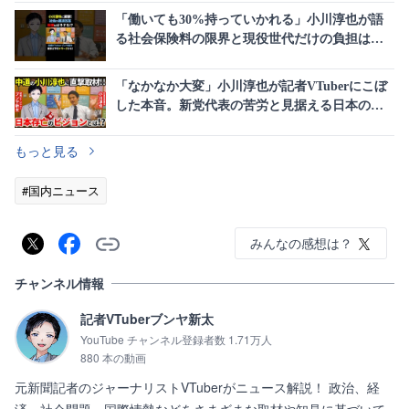
「働いても30%持っていかれる」小川淳也が語
る社会保険料の限界と現役世代だけの負担はお
かしいという現実
「なかなか大変」小川淳也が記者VTuberにこぼ
した本音。新党代表の苦労と見据える日本の再
建ビジョン
もっと見る
#国内ニュース
みんなの感想は？
チャンネル情報
記者VTuberブンヤ新太
YouTube チャンネル登録者数 1.71万人
880 本の動画
元新聞記者のジャーナリストVTuberがニュース解説！ 政治、経