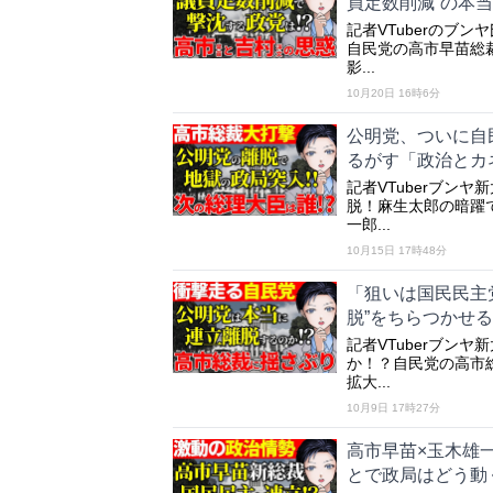
員定数削減”の本
記者VTuberのブ
自民党の高市早苗総
影...
10月20日 16時6分
公明党、ついに自
るがす「政治とカ
記者VTuberブンヤ
脱！麻生太郎の暗躍
一郎...
10月15日 17時48分
「狙いは国民民主
脱”をちらつかせ
記者VTuberブン
か！？自民党の高市
拡大...
10月9日 17時27分
高市早苗×玉木雄
とで政局はどう動