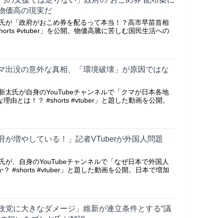
物価高の現実だ
ンヤ氏が「政府がおこめ券を配るって本当！？高市早苗首相
horts #vtuber」を公開。物価高騰に苦しむ国民生活への
マ出没の意外な真相、「環境破壊」が原因ではな
ヤ新太氏が自身のYouTubeチャンネルで「クマが日本各地
由とは！？ #shorts #vtuber」と題した動画を公開。
が増やしている！」記者VTuberが外国人問題
ヤ氏が、自身のYouTubeチャンネルで「なぜ日本で外国人
 #shorts #vtuber」と題した動画を公開。日本で増加
政党に大きなダメージ」維新が連立条件とする“議