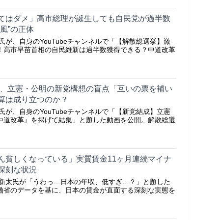
てはダメ」高市総理が誕生しても自民党が過半数
風”の正体
ヤ氏が、自身のYouTubeチャンネルで「【解散総選挙】激
！高市早苗首相の自民維新は過半数獲得できる？中道改革
分析、立憲・公明の新党構想の盲点「互いの票を補い
算は成り立つのか？
ヤ氏が、自身のYouTubeチャンネルで「【新党結成】立憲
中道改革』を掲げて結集」と題した動画を公開。解散総選
ん貧しくなっている」実質賃金11ヶ月連続マイナ
深刻な状況
ンヤ新太氏が「うわっ…日本の年収、低すぎ…？」と題した
働省のデータを基に、日本の賃金が直面する深刻な実態を