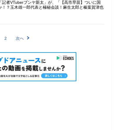
ル「記者VTuberブンヤ新太」が、「【高市早苗】ついに国
か！？玉木雄一郎代表と極秘会談！麻生太郎と榛葉賀津也
2
次へ