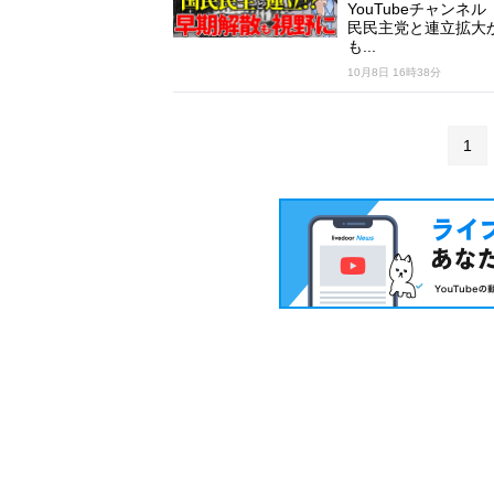
YouTubeチャンネ
民民主党と連立拡大
も...
10月8日 16時38分
1