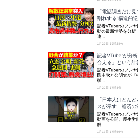
「電話調査だけ見
割れする“構造的逆
記者VTuberのブン
動の最新情勢を分析
連...
1月29日 15時28分
記者VTuberが
合える」という計
記者VTuberのブン
民主党と公明党が『
挙...
1月22日 17時3分
「日本人はどんど
スが示す、経済の
記者VTuberのブ
動画を公開。厚生労
解...
1月13日 17時56分