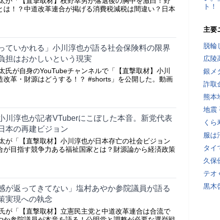
ヤ新太が「【直撃取材】枝野幸男が落選後の胸中を激白！野
ト！
とは！？中道改革連合が掲げる消費税減税は間違い？日本
主要
脱輪
持っていかれる」小川淳也が語る社会保険料の限界
負担はおかしいという現実
広陵
新太氏が自身のYouTubeチャンネルで「【直撃取材】小川
銀メ
改革・財源はどうする！？ #shorts」を公開した。動画
詐取
熊本
地震
川淳也が記者VTuberにこぼした本音。新党代表
くら
日本の再建ビジョン
服は
ヤ新太が「【直撃取材】小川淳也が日本存亡の社会ビジョン
タイ
合が目指す競争力ある福祉国家とは？財源論から経済政策
久保
テオ
黒木
感が返ってきてない」塩村あやか参院議員が語る
策実現への執念
ンヤ氏が「【直撃取材】立憲民主党と中道改革連合は合流で
やか参院議員が本音を語る！公明党と調整が必要な選挙戦