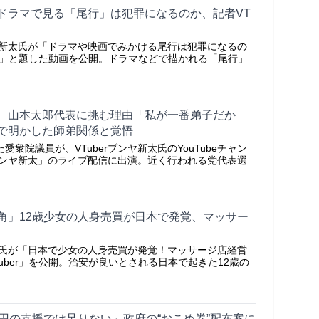
ドラマで見る「尾行」は犯罪になるのか、記者VT
ンヤ新太氏が「ドラマや映画でみかける尾行は犯罪になるの
#vtuber」と題した動画を公開。ドラマなどで描かれる「尾行」
、山本太郎代表に挑む理由「私が一番弟子だか
で明かした師弟関係と覚悟
衆院議員が、VTuberブンヤ新太氏のYouTubeチャン
rブンヤ新太」のライブ配信に出演。近く行われる党代表選
角」12歳少女の人身売買が日本で発覚、マッサー
ンヤ氏が「日本で少女の人身売買が発覚！マッサージ店経営
 #vtuber」を公開。治安が良いとされる日本で起きた12歳の
万円の支援では足りない」政府の“おこめ券”配布案に