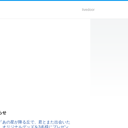
livedoor
らせ
『あの星が降る丘で、君とまた出会いた
』オリジナルグッズを3名様にプレゼン