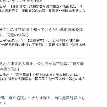
当の狙いをブンヤ氏が解説
ンヤ氏が「【維新連立】議員定数削減で撃沈する政党は！？
裁と吉村洋文、藤田文武の思惑・参政党や国民民主党にも
民党との連立離脱！知っておきたい高市政権を揺
ネ」問題の根深さ
新太がYouTubeで「【高市早苗】ついに公明党が連立離
で自民党政権の維持も不透明に！首班指名選挙では玉木雄
党との連立拡大阻止」公明党が高市総裁に“連立離
る本当の理由
ヤ新太氏が「【高市早苗】公明党は本当に連立離脱するの
総裁に強気の創価学会・国民民主党の玉木雄一郎との連立
一郎「連立協議」シナリオ浮上、自民党新総裁のも
く？