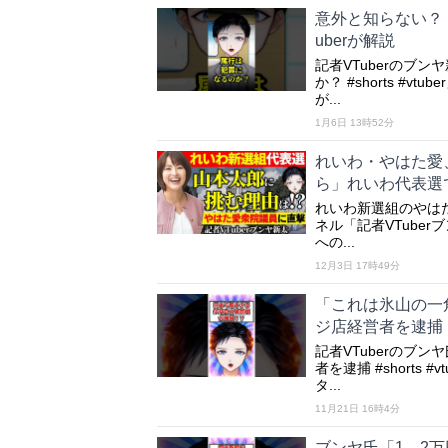
意外と知らない？
uberが解説
記者VTuberのブ
か？ #shorts 
が...
1月6日 13時52分
れいわ・やはた愛
ら」れいわ代表選
れいわ新選組のやはた愛
ネル「記者VTube
への...
12月3日 17時49分
「これは氷山の一
ジ店経営者を逮捕
記者VTuberのブ
者を逮捕 #shorts
タ...
11月21日 16時4分
ブンヤ氏「1、2