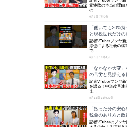
記者VTuberブン
党惨敗の本当の理由
の...
6月6日 7時0分
「働いても30%
と現役世代だけの
記者VTuberブンヤ
淳也による社会の構造
で...
6月5日 18時4分
「なかなか大変」小
の苦労と見据える
記者VTuberブン
を語る！中道改革連
ま...
5月13日 15時30分
「払った分の安心
税金のあり方と政
記者VTuberのブ
きるのか！？塩村あ