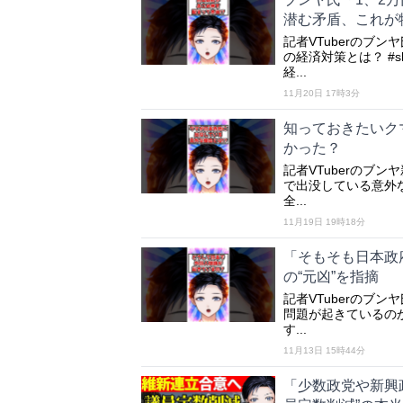
潜む矛盾、これが
記者VTuberのブ
の経済対策とは？ #s
経...
11月20日 17時3分
知っておきたいク
かった？
記者VTuberのブン
で出没している意外な理
全...
11月19日 19時18分
「そもそも日本政府
の“元凶”を指摘
記者VTuberのブン
問題が起きているのか？
す...
11月13日 15時44分
「少数政党や新興