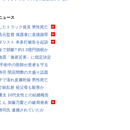
ニュース
したトラック発見 男性死亡
高元監督 保護者に直接謝罪
ダリスト 本多灯被告を起訴
金で競艇? 約1.3億円脱税か
地震「激甚災害」に指定決定
 手術中の医師が患者を守る
寿司 閉店間際の大盛り話題
汗で濡れ皮膚乾燥 男性死亡
で銃乱射 祖父母も殺害か
優太 10代女性との結婚報告
くん 加藤乃愛との破局発表
啓司氏 逮捕されていたか