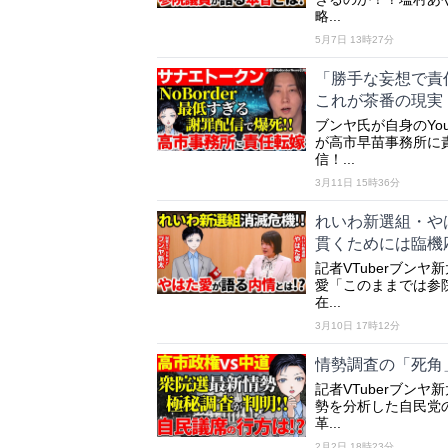
略...
5月7日 13時27分
「勝手な妄想で責
これが茶番の現実
ブンヤ氏が自身のYou
が高市早苗事務所に
信！...
3月11日 15時36分
れいわ新選組・や
貫くためには臨機
記者VTuberブン
愛「このままでは参
在...
3月10日 17時12分
情勢調査の「死角
記者VTuberブンヤ
勢を分析した自民党
革...
2月2日 18時23分