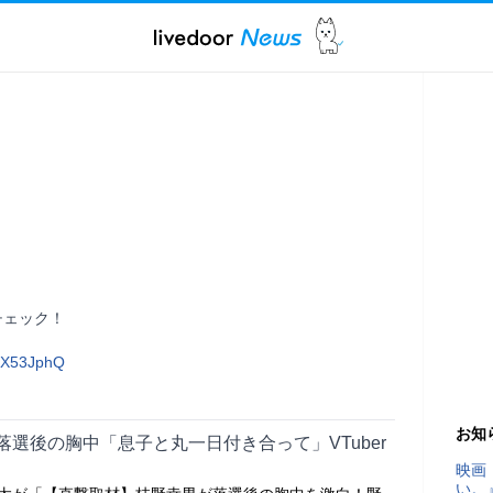
          
zX53JphQ
お知
選後の胸中「息子と丸一日付き合って」VTuber
映画
い。