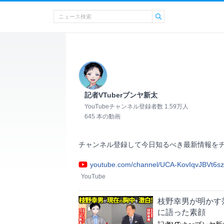
記者VTuberブンヤ新太
YouTubeチャンネル登録者数 1.59万人
645 本の動画
チャンネル登録して今日知るべき最新情報をチェック！  
youtube.com/channel/UCA-KovIqvJBVt6s
YouTube
枝野幸男が明かす落
に語った素顔