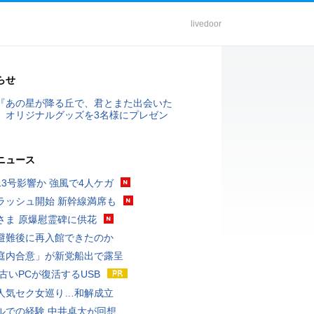
livedoor
らせ
『あの星が降る丘で、君とまた出会いた
』オリジナルグッズを3名様にプレゼン
ニュース
13号影響か 強風で4人ケガ
ラッシュ開始 新幹線満席も
さま 原爆慰霊碑に供花
避難後に再入館できたのか
庭内合意」が新党船出で露呈
 古いPCが復活するUSB
人気セク女巡り…和解成立
ルでの経験 中井卓大が回想