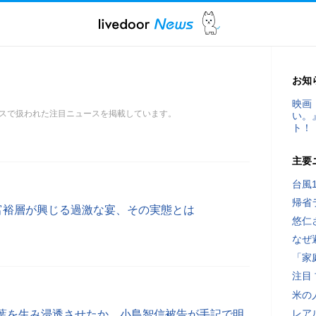
お知
映画
スで扱われた注目ニュースを掲載しています。
い。
ト！
主要
台風
帰省
で富裕層が興じる過激な宴、その実態とは
悠仁
なぜ
「家
注目
米の
レア
葉を生み浸透させたか、小島智信被告が手記で明