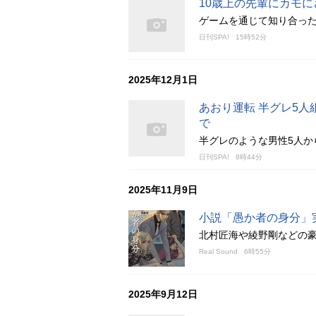
10歳上の先輩にカモ
ゲームを通じて知り合った
日刊SPA!
15時52分
2025年12月1日
あおり運転 半グレ5
で
半グレのような男性5人か
日刊SPA!
8時44分
2025年11月9日
小説「愚か者の身分」
北村匠海や綾野剛などの
Real Sound
6時55分
2025年9月12日