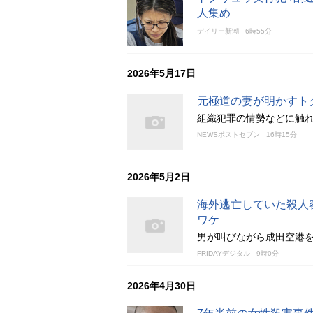
人集め
デイリー新潮
6時55分
2026年5月17日
元極道の妻が明かすト
組織犯罪の情勢などに触
NEWSポストセブン
16時15分
2026年5月2日
海外逃亡していた殺人
ワケ
男が叫びながら成田空港
FRIDAYデジタル
9時0分
2026年4月30日