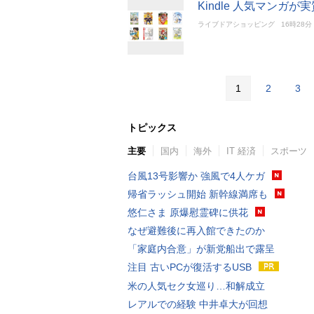
Kindle 人気マンガが
ライブドアショッピング
16時28分
1
2
3
トピックス
主要
国内
海外
IT 経済
スポーツ
台風13号影響か 強風で4人ケガ
帰省ラッシュ開始 新幹線満席も
悠仁さま 原爆慰霊碑に供花
なぜ避難後に再入館できたのか
「家庭内合意」が新党船出で露呈
注目 古いPCが復活するUSB
米の人気セク女巡り…和解成立
レアルでの経験 中井卓大が回想