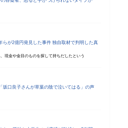
件の容疑者、怒ると手がつけられないタイプか
年らが2億円発見した事件 独自取材で判明した真
れ、現金や金目のものを探して持ちだしたという
「坂口良子さんが草葉の陰で泣いてはる」の声