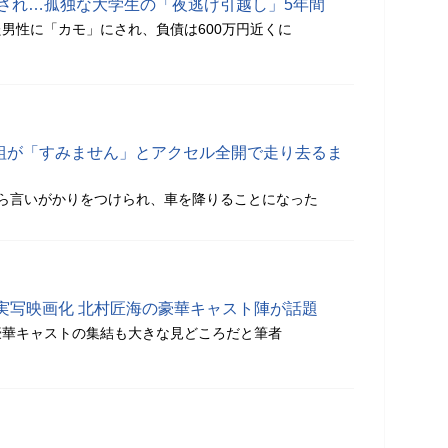
にされ…孤独な大学生の「夜逃げ引越し」5年間
男性に「カモ」にされ、負債は600万円近くに
人組が「すみません」とアクセル全開で走り去るま
ら言いがかりをつけられ、車を降りることになった
実写映画化 北村匠海の豪華キャスト陣が話題
豪華キャストの集結も大きな見どころだと筆者