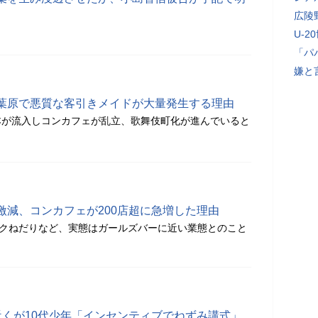
広陵
U-2
「パ
嫌と
葉原で悪質な客引きメイドが大量発生する理由
本が流入しコンカフェが乱立、歌舞伎町化が進んでいると
激減、コンカフェが200店超に急増した理由
ンクねだりなど、実態はガールズバーに近い業態とのこと
近くが10代少年「インセンティブでねずみ講式」