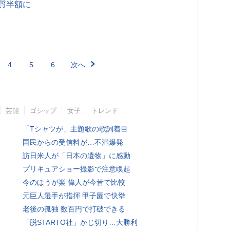
実質半額に
4
5
6
次へ
芸能
ゴシップ
女子
トレンド
「Tシャツが」主題歌の歌詞着目
国民からの受信料が…不満爆発
訪日米人が「日本の遺物」に感動
プリキュアショー撮影で注意喚起
今のほうが楽 偉人が今昔で比較
元巨人選手が指揮 甲子園で快挙
老後の孤独 数百円で打破できる
「脱STARTO社」かじ切り…大勝利