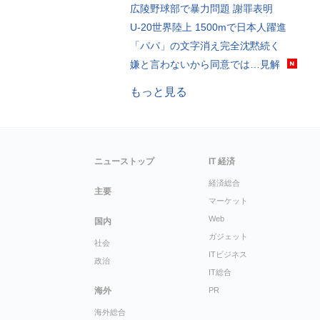
広陵野球部で暴力問題 謝罪表明
U-20世界陸上 1500mで日本人躍進
「パパ」の文字消え完全沈黙続く
嫌と言わないから同意では…見解
もっと見る
ニューストップ
IT 経済
経済総合
主要
マーケット
Web
国内
ガジェット
社会
ITビジネス
政治
IT総合
海外
PR
海外総合