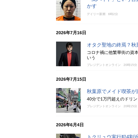
かす
デイリー新潮
6時2分
2026年7月16日
オタク聖地の終焉？秋
コロナ禍に他繁華街の資
いう
プレジデントオンライン
20時15分
2026年7月15日
秋葉原でメイド喫茶が
40分で1万円超えのドリ
プレジデントオンライン
20時15分
2026年6月4日
トクリュウ実行犯4割