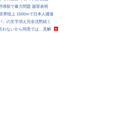
野球部で暴力問題 謝罪表明
0世界陸上 1500mで日本人躍進
パ」の文字消え完全沈黙続く
言わないから同意では…見解