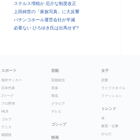
ステルス増税か 厄介な制度改正
上田綺世の「家族写真」に大反響
パチンコホール運営会社が半減
必要ない ひろゆき氏は出馬せず?
スポーツ
芸能
女子
海外サッカー
芸能総合
恋愛
日本代表
音楽
ライフスタイル
Jリーグ
韓流
ファッション
プロ野球
グラビア
トレンド
MLB
テレビ
本
ゴルフ
ゴシップ
教育・仕事
テニス
からだ
格闘技
映画