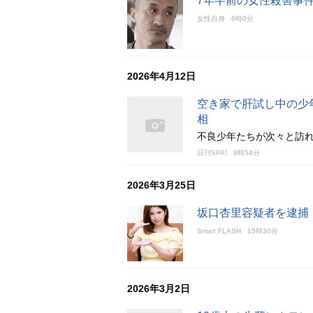
7年半前の女性殺害事
女性自身
6時0分
2026年4月12日
空き家で肝試し中の少
相
不良少年たちが次々と訪
日刊SPA!
8時54分
2026年3月25日
坂口杏里容疑者を逮捕
Smart FLASH
15時30分
2026年3月2日